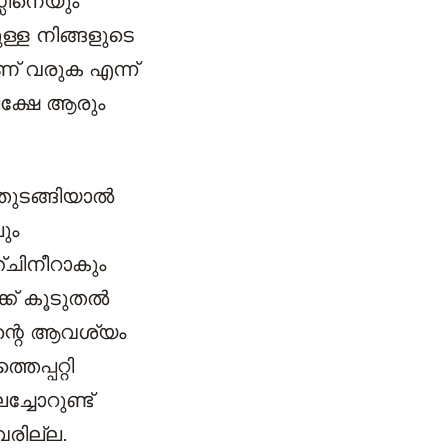
സിനെയും
ള്ള നിങ്ങളുടെ
് വരുക എന്ന്‌
പക്ഷേ ആരും
 തുടങ്ങിയാൽ
ും
ചിനീറാകും
്ക് കൂടുതൽ
എന്റെ ആവശ്യം
പ്പറ്റി
്ചോറുണ്ട്
വരില്ല.