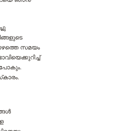
്ചു
ിങ്ങളുടെ
്പോഴത്തെ സമയം
വിയെക്കുറിച്ച്
ുപോകും.
‌കാരം.
ങ്ങൾ
ളെ