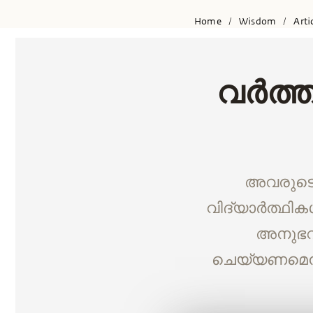
Home
Wisdom
Arti
/
/
വർത്ത
അവരുടെ 
വിദ്യാർത്ഥികൾ
അനുഭവ
ചെയ്യണമെന്ന