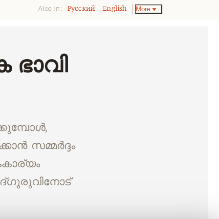
Also in:
More
Pусский
English
ക ഭാവി
കുമ്പോൾ,
്കാൻ സമ്മർദ്ദം
കാര്യം
ദ്ഗുരുവിനോട്