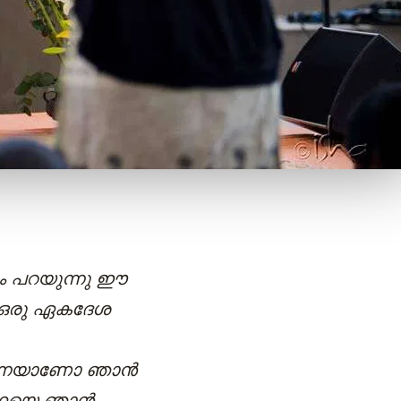
ും പറയുന്നു ഈ
ള ഒരു ഏകദേശ
തന്നെയാണോ ഞാൻ
വസ്ഥയെ ഞാൻ