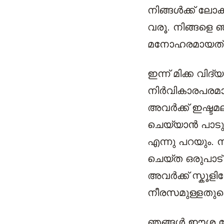
നിങ്ങൾക്ക് ലോ
വരൂ. നിങ്ങളെ ഞ
മനോഹരമായത് 
ഇന്ന് മിക്ക വ
നിർവികാരപരമായ
അവർക്ക് ഇഷ്ടമല
ചെയ്യാൻ പാടുക
എന്നു പറയും.
ചെയ്ത ഒരുപാട്
അവർക്ക് സ്കൂളി
നീരസമുള്ളതുക
ഞങ്ങൾ ഈശ ഹോ