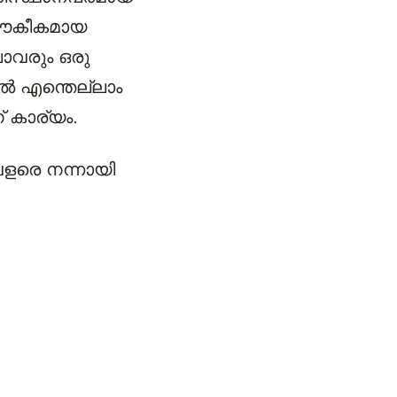
 ലൗകീകമായ
ാവരും ഒരു
ിൽ എന്തെല്ലാം
് കാര്യം.
 വളരെ നന്നായി