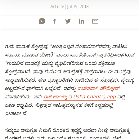
Article
Jul 15, 2018
ಗುರು ಪಾದುಕ ಸ್ತೋತ್ರವು "ಅಂತ್ಯವಿಲ್ಲದ ಸಂಸಾರಸಾಗರವನ್ನು ದಾಟಲು
ಸಹಾಯ ಮಾಡುವ ದೋಣಿ" ಎಂದು ಸಾಂಕೇತಿಕವಾಗಿ ಪ್ರತಿನಿಧಿಸಲಾಗಿರುವ
"ಗುರುವಿನ ಪಾದರಕ್ಷೆ"ಯನ್ನು ವೈಭವೀಕರಿಸುವ ಒಂದು ಶಕ್ತಿಯುತ
ಸ್ತೋತ್ರವಾಗಿದೆ. ನಾವು ಗುರುವಿನ ಅನುಗ್ರಹಕ್ಕೆ ಪಾತ್ರರಾಗಲು ಈ ಮಂತ್ರವು
ಸಾಧ್ಯವಾಗಿಸುತ್ತದೆ. ಈಶ ಬ್ರಹ್ಮಾಚರಿಗಳು ಹಾಡಿರುವ ಈ ಸ್ತೋತ್ರವು, ವೈರಾಗ್ಯ
ಆಲ್ಬಮ್-ನ ಭಾಗವಾಗಿ ಲಭ್ಯವಿದೆ. ಇದನ್ನು
ಉಚಿತವಾಗಿ ಡೌನ್ಲೋಡ್
ಮಾಡಬಹುದು. ಇದು
ಈಶ ಚಾಂಟ್ಸ್-ನ (Isha Chants) app
ನಲ್ಲಿ
ಕೂಡ ಲಭ್ಯವಿದೆ. ಸ್ತೋತ್ರದ ಸಾಹಿತ್ಯವನ್ನುಸಹ ಕೆಳಗೆ ಕನ್ನಡದಲ್ಲಿ
ನೀಡಲಾಗಿದೆ.
ಸದ್ಗುರು:
ಅನುಗ್ರಹ ನಿಮಗೆ ದೊರಕದೆ ಇದ್ದಲ್ಲಿ ಅಥವಾ ನೀವು ಅನುಗ್ರಹಕ್ಕೆ
ದೊರಕದೆ ಇದ್ದಲ್ಲಿ, ನಿಮ್ಮ ಬಳಿ ಎಷ್ಟೇ ಹಣವಿರಲಿ, ಸಂಪತ್ತಿರಲಿ, ಬೇರೆ