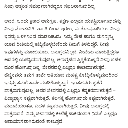
ನೀವು ಅತ್ಯಂತ ಸಮರ್ಥರಾಗಿರದ್ದರೂ ಸಫಲರಾಗುವುದಿಲ್ಲ.
ಆದರೆ, ಒಂದು ಕ್ಷಣದ ಅನುಗ್ರಹ, ತಕ್ಷಣ ಎಲ್ಲವೂ ಯಶಸ್ವಿಯಾಗುವುದನ್ನು
ನೀವು ನೋಡುವಿರಿ. ಶಾಂತಿಯಿಂದ ಇರಲು, ಸಂತೋಷವಾಗಿರಲು, ನೀವು
ಇದನ್ನು ಒಳಗಿನಿಂದ ಮಾಡಬಹುದು. ನಿಮ್ಮ ದೇಹ ಹಾಗೂ ಮನಸ್ಸನ್ನು
ಯಾವ ರೀತಿಯಲ್ಲಿ ಇಟ್ಟುಕೊಳ್ಳಬೇಕೆಂದು ನಿಮಗೆ ತಿಳಿದಿದ್ದರೆ, ನೀವು
ಇವುಗಳನ್ನು ಮಾಡಬಹುದು. ಅನುಗ್ರಹವಿಲ್ಲದೆ, ನೀವೇನು ಮಾಡುತ್ತಿದ್ದರೂ
ಅದರಲ್ಲಿ ಯಶಸ್ವಿಯಾಗುವುದಿಲ್ಲ. ಅನುಗ್ರಹದ ಸ್ನಿಗ್ಧತೆಯಿಲ್ಲದೆ ನೀವು ಬಹಳ
ದೂರ ಹೋಗುವುದಿಲ್ಲ. ಜೀವನದಲ್ಲಿ ಎಲ್ಲವೂ ಕಠಿಣವಾಗಿರುತ್ತದೆ.
ಹೆಚ್ಚಿನವರು ತಮಗೆ ತಾವೇ ಅತಿಯಾದ ಮಹತ್ವ ಕೊಟ್ಟುಕೊಳ್ಳುವುದರಿಂದ
ಇದನ್ನು ತಮಗೆ ತಾವೇ ಮಾಡಿಕೊಳ್ಳುತ್ತಾರೆ. ಇಂತಹವರು ಕೃಪೆಗೆ
ಪಾತ್ರರಾಗುವುದಿಲ್ಲ. ಅವರ ಜೀವನದಲ್ಲಿ ಎಲ್ಲವೂ ಕಷ್ಟಕರವಾಗಿರುತ್ತದೆ –
ವಿದ್ಯಾಭ್ಯಾಸ ಕಷ್ಟವಾಗಿರುತ್ತದೆ, ಕೆಲಸಕ್ಕೆ ಹೋಗುವುದು ಕಷ್ಟವಾಗಿರುತ್ತದೆ,
ಮದುವೆಯಂತೂ, ಬಹಳ ಕಷ್ಟಕರವಾಗಿರುತ್ತದೆ. ನೀವು ಅನುಗ್ರಹಕ್ಕೆ
ಪಾತ್ರರಾದರೆ, ನಿಮ್ಮ ಜೀವನದಲ್ಲಿ ಕೀಲೆಣ್ಣೆ ಹಾಕಿದಂತಾಗಿ ನಿಮಗೆ ಎಲ್ಲವೂ
ಅನಾಯಾಸವಾಗಿರುವಂತೆ ಕಾಣುತ್ತದೆ.