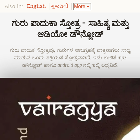
Also in:
More
English
ગુજરાતી
ಗುರು ಪಾದುಕಾ ಸ್ತೋತ್ರ - ಸಾಹಿತ್ಯ ಮತ್ತು
ಆಡಿಯೋ ಡೌನ್ಲೋಡ್
ಗುರು ಪಾದುಕ ಸ್ತೋತ್ರವು, ಗುರುಗಳ ಅನುಗ್ರಹಕ್ಕೆ ಪಾತ್ರರಾಗಲು ಸಾಧ್ಯ
ಮಾಡುವ ಒಂದು ಶಕ್ತಿಯುತ ಸ್ತೋತ್ರವಾಗಿದೆ. ಇದು ಉಚಿತ mp3
ಡೌನ್ಲೋಡ್ ಹಾಗೂ android app ನಲ್ಲಿ ಇಲ್ಲಿ ಲಭ್ಯವಿದೆ.