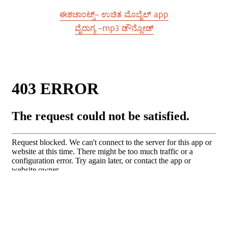
ಈಶಚಾಂಟ್ಸ್– ಉಚಿತ ಮೊಬೈಲ್ app
ವೈರಾಗ್ಯ –mp3 ಡೌನ್ಲೋಡ್