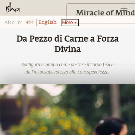
Also in:
More
বাংলা
English
Da Pezzo di Carne a Forza
Divina
Sadhguru esamina come portare il corpo fisico
dall'inconsapevolezza alla consapevolezza.