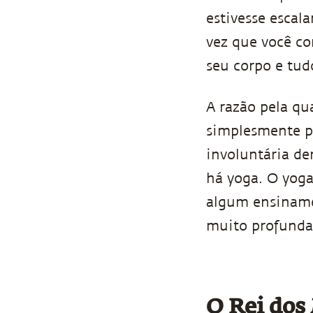
estivesse escal
vez que você co
seu corpo e tu
A razão pela qu
simplesmente po
involuntária de
há yoga. O yog
algum ensiname
muito profunda
O Rei do