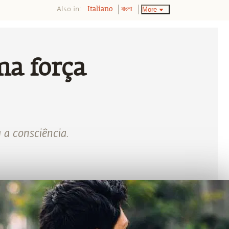
Also in:
More
Italiano
বাংলা
ma força
 a consciência.