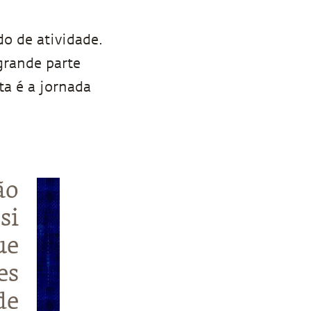
do de atividade.
grande parte
ta é a jornada
ão
si
ue
es
de