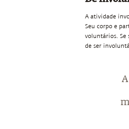
A atividade inv
Seu corpo e par
voluntários. Se 
de ser involuntá
A
m