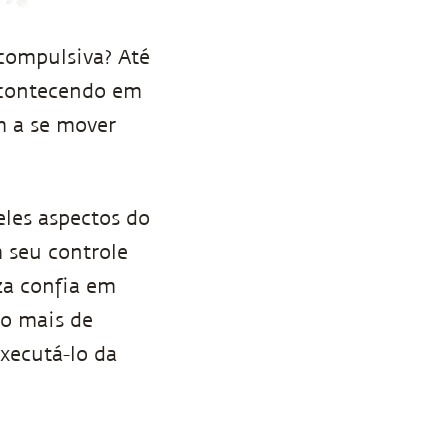
 compulsiva? Até
acontecendo em
m a se mover
les aspectos do
 seu controle
za confia em
co mais de
xecutá-lo da