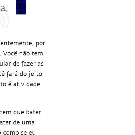
a.
cientemente, por
o. Você não tem
ular de fazer as
ê fará do jeito
sto é atividade
tem que bater
bater de uma
o como se eu