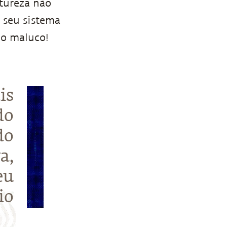
atureza não
o seu sistema
go maluco!
is
do
do
a,
eu
io