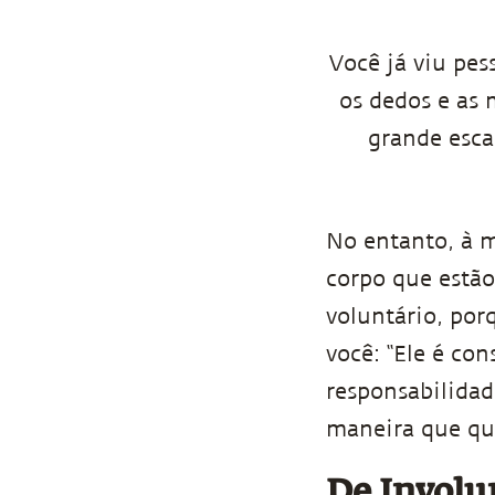
Você já viu pes
os dedos e as
grande esca
No entanto, à m
corpo que estão
voluntário, por
você: “Ele é co
responsabilidad
maneira que qu
De Involu