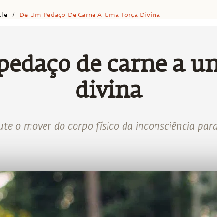
cle
De Um Pedaço De Carne A Uma Força Divina
/
edaço de carne a u
divina
te o mover do corpo físico da inconsciência para