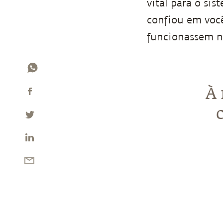
vital para o si
confiou em você
funcionassem nu
À 