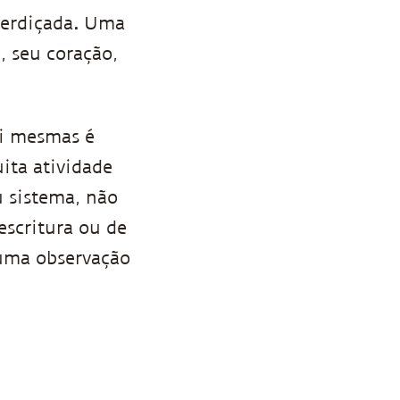
perdiçada
.
Uma
, seu coração,
si mesmas é
ita atividade
u sistema, não
scritura ou de
uma observação