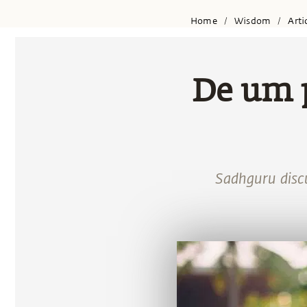
Home
Wisdom
Arti
/
/
De um p
Sadhguru discu