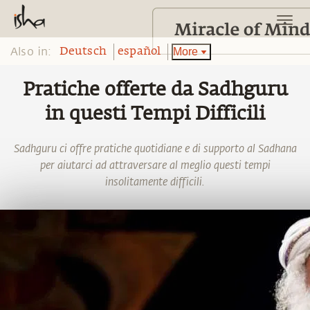
Also in:
More
Deutsch
español
Pratiche offerte da Sadhguru
in questi Tempi Difficili
Sadhguru ci offre pratiche quotidiane e di supporto al Sadhana
per aiutarci ad attraversare al meglio questi tempi
insolitamente difficili.