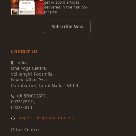
get wisdom articles
delivered in the mailbox
for free.
Subscribe Now
Contact Us
India
Isha Yoga Centre,
Velliangiri Foothills,
Ishana Vihar Post,
Coimbatore, Tamil Nadu - 641114
+91 8300083111,
04224283111,
04223583111
support.ishafoundation.org
Other Centres