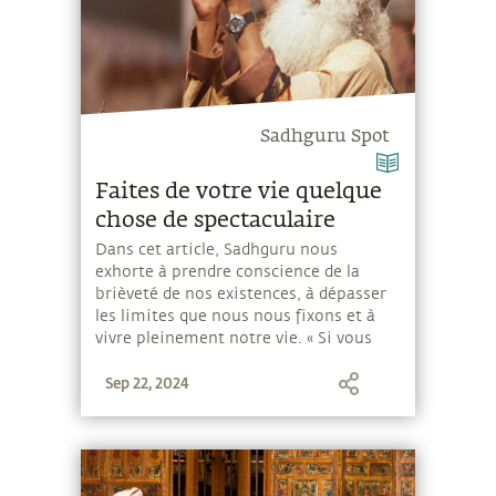
Sadhguru Spot
Faites de votre vie quelque
chose de spectaculaire
Dans cet article, Sadhguru nous
exhorte à prendre conscience de la
brièveté de nos existences, à dépasser
les limites que nous nous fixons et à
vivre pleinement notre vie. « Si vous
passez de la réticence à la bonne
Sep 22, 2024
volonté, de l’inertie à l’effervescence,
votre vie deviendra joyeuse ; votre
voyage sera sans effort. »