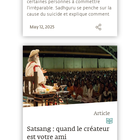
certaines personnes à commettre
l’irréparable. Sadhguru se penche sur la
cause du suicide et explique comment
le yoga peut aider à rester heureux par
May 12, 2025
sa propre nature, en dépit des
situations extérieures.
Article
Satsang : quand le créateur
est votre ami