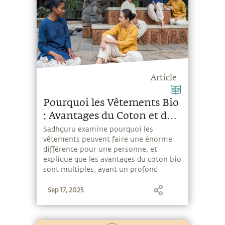
Article
Pourquoi les Vêtements Bio
: Avantages du Coton et de
la Soie Bio
Sadhguru examine pourquoi les
vêtements peuvent faire une énorme
différence pour une personne, et
explique que les avantages du coton bio
sont multiples, ayant un profond
impact sur le corps, le mental et
Sep 17, 2025
l'énergie.