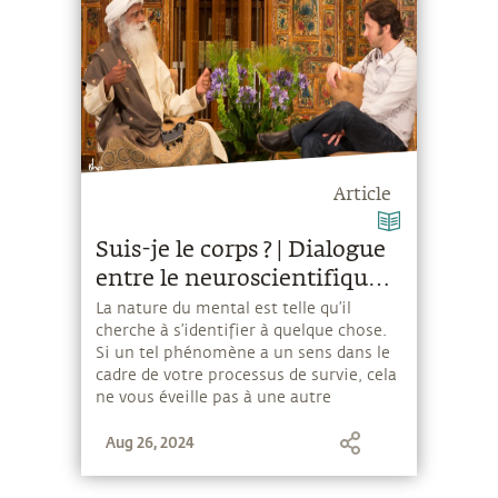
Article
Suis-je le corps ? | Dialogue
entre le neuroscientifique
David Eagleman et
La nature du mental est telle qu’il
cherche à s’identifier à quelque chose.
Sadhguru
Si un tel phénomène a un sens dans le
cadre de votre processus de survie, cela
ne vous éveille pas à une autre
dimension du savoir. Pour cela, le plus
Aug 26, 2024
important est de ne pas s’identifier à
quoi que ce soit.