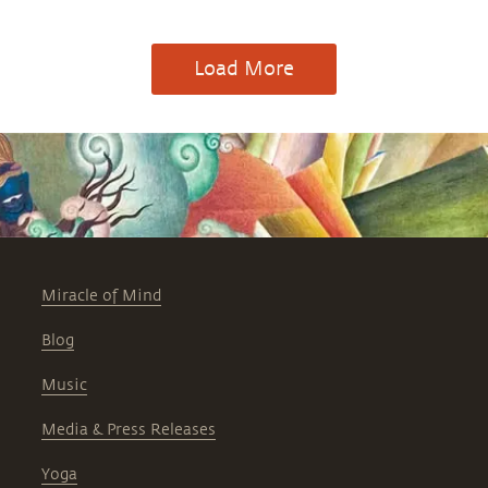
Load More
Miracle of Mind
Blog
Music
Media & Press Releases
Yoga