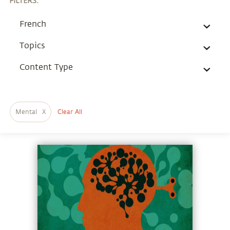
FILTERS
:
French
Topics
Content Type
Mental
X
Clear All