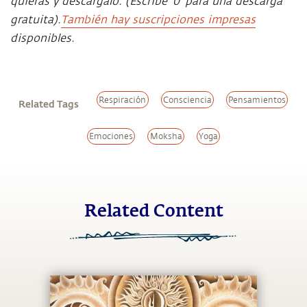
quieras y descárgalo. (Escribe ‘0’ para una descarga
gratuita).
También hay suscripciones impresas
disponibles.
Respiración
Consciencia
Pensamientos
Related Tags
Emociones
Moksha
Yoga
Related Content