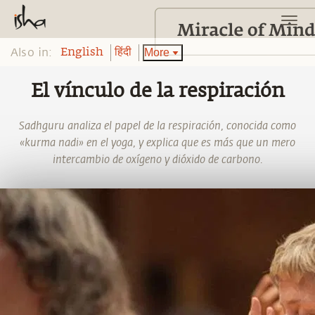
Also in:
More
English
हिंदी
El vínculo de la respiración
Sadhguru analiza el papel de la respiración, conocida como
«kurma nadi» en el yoga, y explica que es más que un mero
intercambio de oxígeno y dióxido de carbono.