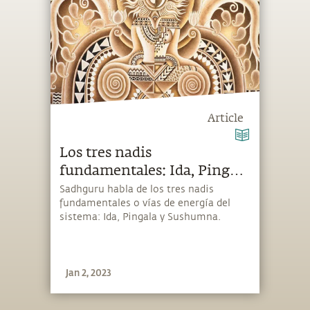
Article
Los tres nadis
fundamentales: Ida, Pingala
y Sushumna
Sadhguru habla de los tres nadis
fundamentales o vías de energía del
sistema: Ida, Pingala y Sushumna.
Jan 2, 2023