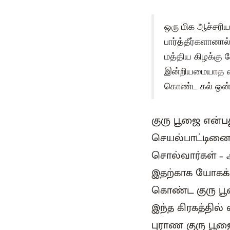
ஒரு மிக ஆச்சரி
பார்த்தீர்களானால
மத்திய கிழக்கு 
இன்றியமையாத வி
கொண்ட கல் ஒன்ற
குரு பூஜை என்ப
செயல்பாட்டினை
சொல்வார்கள் – 
இதற்காக யோகக்
கொண்ட குரு பூஜ
இந்த கிரகத்தில்
புராண குரு பூஜை