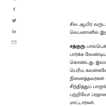
சில ஆயிர வருடங
லெபனானில் இருக
சத்குரு:
பால்பெக்
பார்க்க வேண்டிய
கொண்டது. இவ்வள
பெரிய கலன்க
நினைத்தவர்கள்
சிந்தித்துப் ப
பற்றியோ ப்ரதா
மாட்டார்கள்.