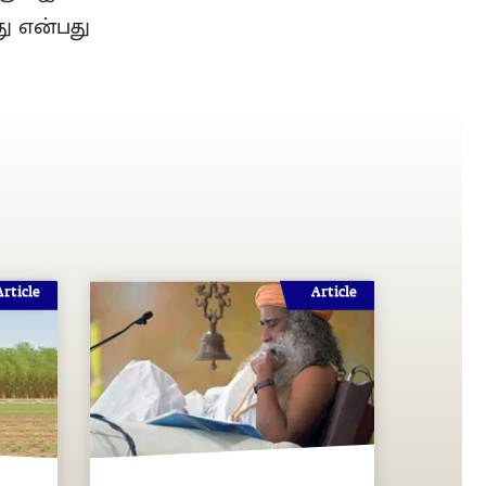
து என்பது
Article
Article