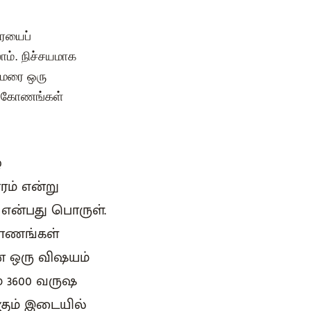
ரையைப்
ாம். நிச்சயமாக
தாமரை ஒரு
16 கோணங்கள்
ு
ம் என்று
 என்பது பொருள்.
கோணங்கள்
ன ஒரு விஷயம்
மே 3600 வருஷ
்கும் இடையில்