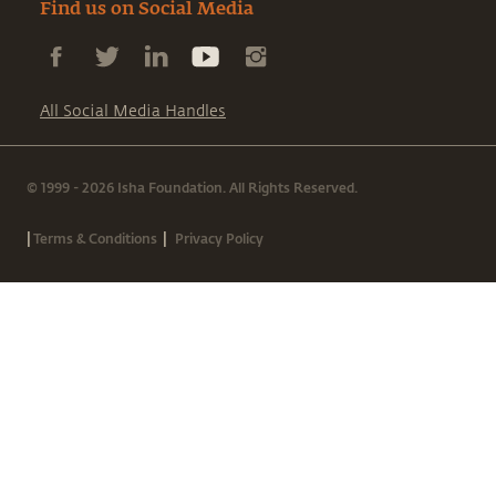
Find us on Social Media
All Social Media Handles
© 1999 - 2026 Isha Foundation. All Rights Reserved.
|
|
Terms & Conditions
Privacy Policy