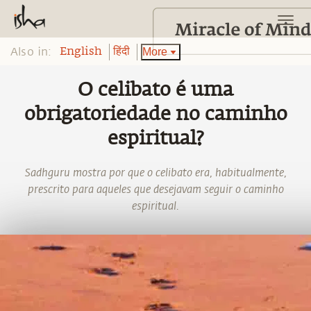
Also in:
More
English
हिंदी
O celibato é uma
obrigatoriedade no caminho
espiritual?
Sadhguru mostra por que o celibato era, habitualmente,
prescrito para aqueles que desejavam seguir o caminho
espiritual.