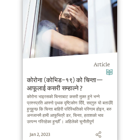
Article
कोरोना (कोभिड–१९) को चिन्ता—
आफूलाई कसरी सम्हाल्ने ?
कोरोना भाइरसको चिन्ताबाट कसरी मुक्त हुने भन्ने
प्रश्नप्रति आफ्नो पृथक दृष्टिकोण दिँदै, सद्‌गुरु यो बताउँदै
हुनुहुन्छ कि चिन्ता बाहिरी परिस्थितिको परिणाम होइन, बरु
अनजानमै हामी आफूभित्रै डर, चिन्ता, हताशको भाव
उत्पन्न गरिरहेका हुन्छौँ । अहिलेको चुनौतीपूर्ण
परिस्थितिलाई सामना गर्नको निम्ति उहाँले सरल
Jan 2, 2023
प्रकियाहरू प्रदान गर्नुभएको छ ।