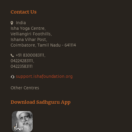
Contact Us
India
Isha Yoga Centre,
Velliangiri Foothills,
Ishana Vihar Post,
Coimbatore, Tamil Nadu - 641114
+91 8300083111,
04224283111,
04223583111
support.ishafoundation.org
Other Centres
Download Sadhguru App