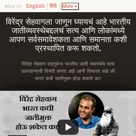
Also in:
More
English
हिंदी
विरेंद्र सेहवागला जाणून घ्यायचं आहे भारतीय
जातीव्यवस्थेबद्दलचं सत्य आणि लोकांमध्ये
आपण सर्वसमावेशकता आणि समानता कशी
प्रस्थापित करू शकतो.
विरेंद्र सेहवाग सद्गुरूंना भारतीय जाती व्यवस्थेचे सत्य
उलगडण्याची विनंती करता आहे आणी विचारत आहे की
भारत कधी जातीमुक्त होऊ शकतो का?