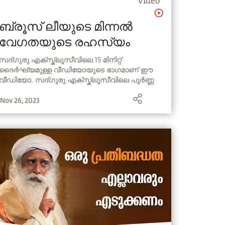
Video
ബ്രൂസ് ലീയുടെ മിന്നൽ
വേഗതയുടെ രഹസ്യം
സദ്ഗുരു എക്സ്ക്ലൂസീവിലെ 15 മിനിറ്റ്
ദൈർഘ്യമുള്ള വീഡിയോയുടെ ഭാഗമാണ് ഈ
വീഡിയോ. സദ്‌ഗുരു എക്സ്ക്ലൂസീവിലെ പൂർണ്ണ
വീഡിയോ: Visit:
Nov 26, 2023
https://isha.sadhguru.org/watch-exclu...