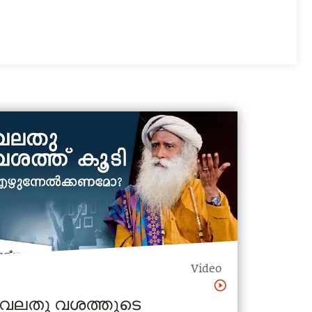
Video
വലതു വശത്തൂടെ