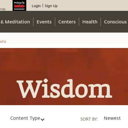
Login
Sign Up
|
hop
 & Meditation
Events
Centers
Health
Conscious 
uru
Wisdom
Content Type
Newest
SORT BY
: