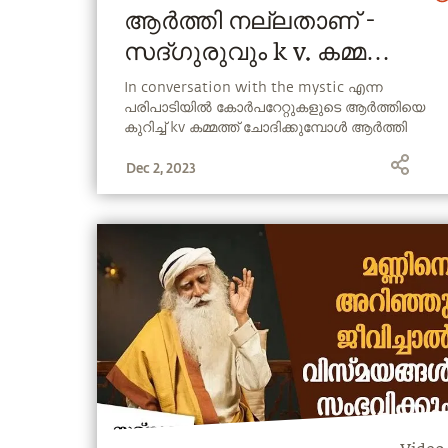
ആർത്തി നല്ലതാണ് -
സദ്ഗുരുവും k v. കമ്മത്തും
തമ്മിലുള്ള സംഭാഷണം
In conversation with the mystic എന്ന
പരിപാടിയിൽ കോർപറേറ്റുകളുടെ ആർത്തിയെ
കുറിച്ച് kv കമ്മത്ത് ചോദിക്കുമ്പോൾ ആർത്തി
നല്ലതാണ് എന്നാണ് സദ്ഗുരു പറയുന്നത്.
Dec 2, 2023
തുടർന്നു കാണുക..