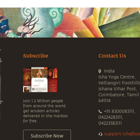
Subscribe
Contact Us
India
Isha Yoga Centre,
Velliangiri Foothill
Ishana Vihar Post,
Coimbatore, Tamil
641114
Join 1.2 Million people
from around the world,
get wisdom articles
+91 8300083111,
delivered in the mailbox
04224283111,
for free.
04223583111
support.ishafou
Subscribe Now