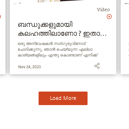
Video
ബന്ധുക്കളുമായി
കലഹത്തിലാണോ ? ഇതാ
ഒരു ലളിതമായ പരിഹാരം
ഒരു അന്വേഷകൻ സദ്ഗുരുവിനോട്
ചോദിക്കുന്നു, ഞാൻ ചെയ്യുന്ന എല്ലാ
കാര്യങ്ങളിലും എന്തു കൊണ്ടാണ് എനിക്ക്
സംഘർഷം നേരിടേണ്ടി വരുന്നത് ?
Nov 24, 2023
Load More