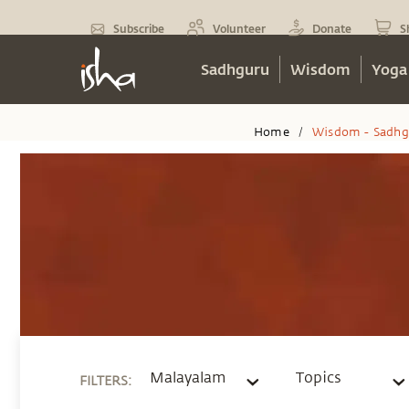
Subscribe
Volunteer
Donate
S
Sadhguru
Wisdom
Yoga
Home
Wisdom - Sadhg
/
Malayalam
Topics
FILTERS
: