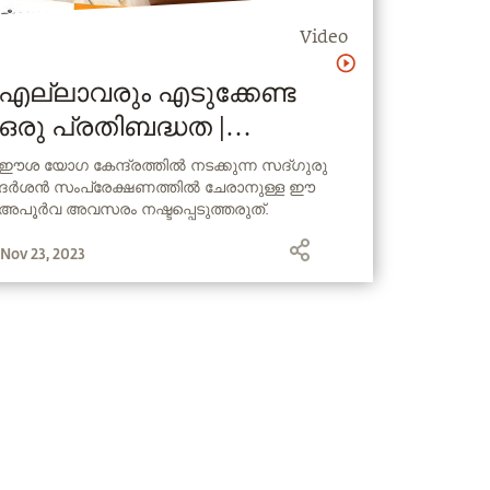
Video
എല്ലാവരും എടുക്കേണ്ട
ഒരു പ്രതിബദ്ധത |
സദ്ഗുരുവിനോടൊപ്പം
ഈശ യോഗ കേന്ദ്രത്തിൽ നടക്കുന്ന സദ്ഗുരു
ദർശൻ സംപ്രേക്ഷണത്തിൽ ചേരാനുള്ള ഈ
പ്രതിസന്ധി ഘട്ടങ്ങളില്‍
അപൂർവ അവസരം നഷ്ടപ്പെടുത്തരുത്.
Day - 5
#BeatTheVirus
Nov 23, 2023
#WithSadhguruInChallengingTimes