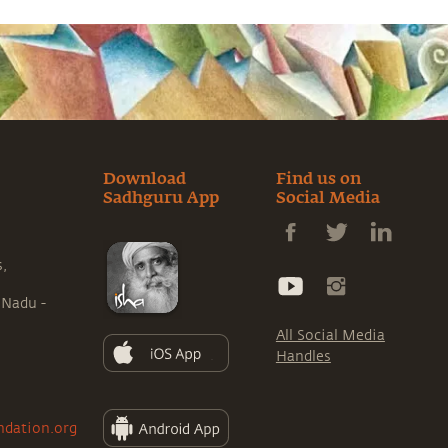
Download
Find us on
Sadhguru App
Social Media
s,
 Nadu -
All Social Media
Handles
ndation.org