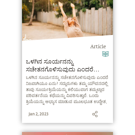
Article
ಒಳಗಿನ ಸೂರ್ಯನನ್ನು
ಸಚೇತನಗೊಳಿಸುವುದು ಎಂದರೆ
ನಿಜವಾಗಿಯೂ ಏನು?
ಒಳಗಿನ ಸೂರ್ಯನನ್ನು ಸಚೇತನಗೊಳಿಸುವುದು ಎಂದರೆ
ನಿಜವಾಗಿಯೂ ಏನು? ಸದ್ಗುರುಗಳು ತಮ್ಮ ಯೌವನದಲ್ಲಿ
ತಾವು ಸೂರ್ಯಕ್ರಿಯೆಯನ್ನು ಕಲಿಯುವಾಗ ತಮ್ಮಲ್ಲಾದ
ಪರಿವರ್ತನೆಯ ಕಥೆಯನ್ನು ವಿವರಿಸುತ್ತಾರೆ. ಒಂದು
ಕ್ರಿಯೆಯನ್ನು ಅಭ್ಯಾಸ ಮಾಡುವ ಮೂಲಭೂತ ಉದ್ಧೇಶ,
ಅಸ್ತಿತ್ವದ ಎಲ್ಲದರೊಂದಿಗೆ ನಿಮ್ಮನ್ನು ನೀವು
Jan 2, 2023
ಹೊಂದಿಸಿಕೊಳ್ಳುವುದು ಎನ್ನುವುದನ್ನು ಅವರು
ವಿವರಿಸುತ್ತಾರೆ.