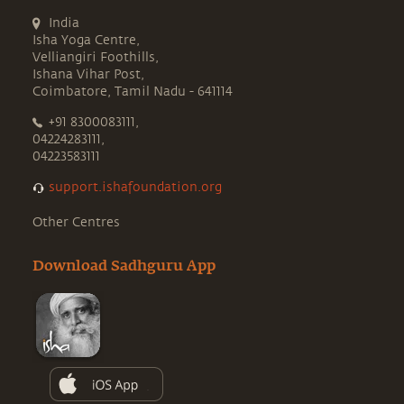
India
Isha Yoga Centre,
Velliangiri Foothills,
Ishana Vihar Post,
Coimbatore, Tamil Nadu - 641114
+91 8300083111,
04224283111,
04223583111
support.ishafoundation.org
Other Centres
Download Sadhguru App