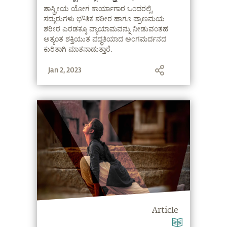
ಶಾಸ್ತ್ರೀಯ ಯೋಗ ಕಾರ್ಯಾಗಾರ ಒಂದರಲ್ಲಿ,
ಸದ್ಗುರುಗಳು ಭೌತಿಕ ಶರೀರ ಹಾಗೂ ಪ್ರಾಣಮಯ
ಶರೀರ ಎರಡಕ್ಕೂ ವ್ಯಾಯಾಮವನ್ನು ನೀಡುವಂತಹ
ಅತ್ಯಂತ ಶಕ್ತಿಯುತ ಪದ್ಧತಿಯಾದ ಅಂಗಮರ್ದನದ
ಕುರಿತಾಗಿ ಮಾತನಾಡುತ್ತಾರೆ.
Jan 2, 2023
Article