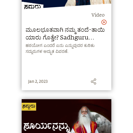
Video
ಮೂಲಭೂತವಾಗಿ ನಮ್ಮ ತಂದೆ-ತಾಯಿ
ಯಾರು ಗೊತ್ತೇ? Sadhguru
Kannada | ಸದ್ಗುರು
ಹಠಯೋಗ ಎಂದರೆ ಏನು ಎನ್ನುವುದರ ಕುರಿತು
ಸದ್ಗುರುಗಳ ಅದ್ಭುತ ವಿವರಣೆ.
Jan 2, 2023