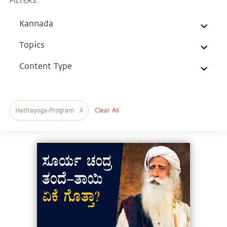
FILTERS
:
Kannada
Topics
Content Type
Hathayoga-Program
X
Clear All