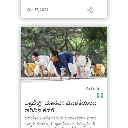
Oct 17, 2024
Article
ಪ್ರಾಜೆಕ್ಟ್ ‘ಮಾನವ’: ವಿವಶತೆಯಿಂದ
ಅರಿವಿನ ಕಡೆಗೆ
ಹಠಯೋಗ ವಿಮೋಚನೆಯ ಒಂದು ಮಾರ್ಗ ಎಂದು
ಸದ್ಗುರು ಹೇಳುತ್ತಾರೆ. ಇದು ನಿರ್ಬಂಧಗಳನ್ನು ಮೀರಿ