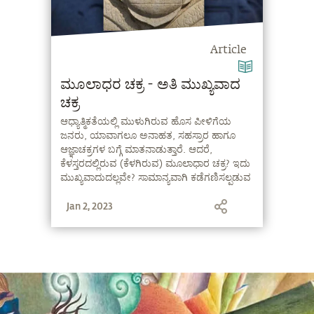
Article
ಮೂಲಾಧರ ಚಕ್ರ - ಅತಿ ಮುಖ್ಯವಾದ
ಚಕ್ರ
ಆಧ್ಯಾತ್ಮಿಕತೆಯಲ್ಲಿ ಮುಳುಗಿರುವ ಹೊಸ ಪೀಳಿಗೆಯ
ಜನರು, ಯಾವಾಗಲೂ ಅನಾಹತ, ಸಹಸ್ರಾರ ಹಾಗೂ
ಆಜ್ಞಾಚಕ್ರಗಳ ಬಗ್ಗೆ ಮಾತನಾಡುತ್ತಾರೆ. ಆದರೆ,
ಕೆಳಸ್ತರದಲ್ಲಿರುವ (ಕೆಳಗಿರುವ) ಮೂಲಾಧಾರ ಚಕ್ರ? ಇದು
ಮುಖ್ಯವಾದುದಲ್ಲವೇ? ಸಾಮಾನ್ಯವಾಗಿ ಕಡೆಗಣಿಸಲ್ಪಡುವ
ಈ ಚಕ್ರವು ಸಾಧಕರಿಗೆ ಏಕೆ ಪ್ರಾಮುಖ್ಯತೆಯನ್ನು
Jan 2, 2023
ಹೊಂದಿರುತ್ತದೆ ಎಂದು ಸದ್ಗುರುಗಳು ವಿವರಿಸುತ್ತಾರೆ.