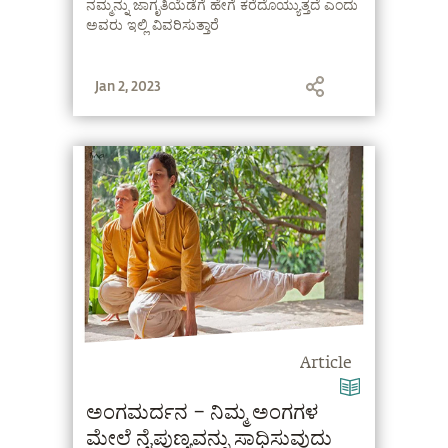
ನಮ್ಮನ್ನು ಜಾಗೃತಿಯೆಡೆಗೆ ಹೇಗೆ ಕರೆದೊಯ್ಯುತ್ತದೆ ಎಂದು
ಅವರು ಇಲ್ಲಿ ವಿವರಿಸುತ್ತಾರೆ
Jan 2, 2023
Article
ಅಂಗಮರ್ದನ – ನಿಮ್ಮ ಅಂಗಗಳ
ಮೇಲೆ ನೈಪುಣ್ಯವನ್ನು ಸಾಧಿಸುವುದು