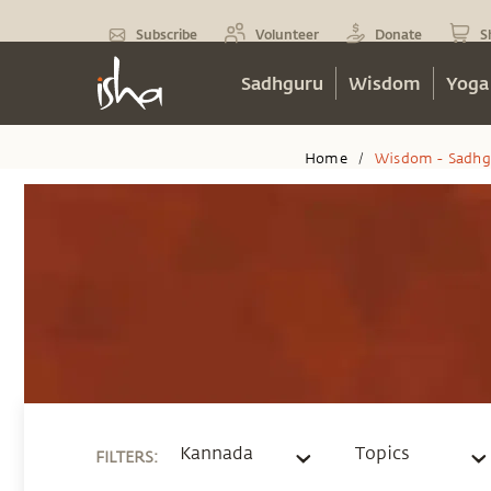
Subscribe
Volunteer
Donate
S
Sadhguru
Wisdom
Yoga
Home
Wisdom - Sadhg
/
Kannada
Topics
FILTERS
: