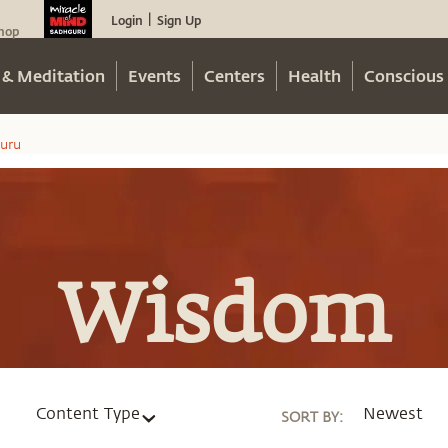
Login
Sign Up
|
hop
 & Meditation
Events
Centers
Health
Conscious 
uru
Wisdom
Content Type
Newest
SORT BY
: