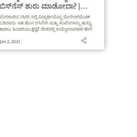
ಬಿಸ್‌ನೆಸ್ ಶುರು ಮಾಡೋದಾ? |
ಸದ್ಗುರು
ಬೆಂಗಳೂರಿನ IIMB ನಲ್ಲಿ ವಿದ್ಯಾರ್ಥಿಯೊಬ್ಬ ಮೇನೇಜ್‌ಮೆಂಟ್
ಓದಿದವರು ಸಹ ಹೊಸ ಬಿಸಿನೆಸ್ ಮತ್ತು ಕಂಪೆನಿಗಳನ್ನು ಹುಟ್ಟು
ಹಾಕಲು ಹಿಂಜರಿಯುತ್ತಿದ್ದರೆ ದೇಶದಲ್ಲಿ ಉದ್ಯೋಗಾವಕಾಶ ಹೇಗೆ
ಸೃಷ್ಟಿಯಾಗುತ್ತದೆ ಎಂದು ಪ್ರಶ್ನಿಸಿದುದಕ್ಕೆ ಸದ್ಗುರುಗಳ ಉತ್ತರ.
Jan 2, 2023
#UnplugWithSadhguru