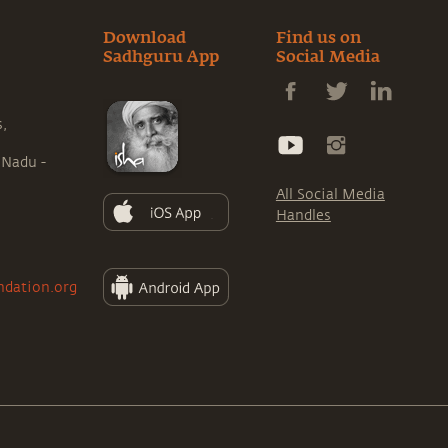
Download
Find us on
Sadhguru App
Social Media
s,
 Nadu -
All Social Media
Handles
ndation.org