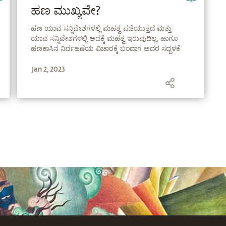
ಹಣ ಮುಖ್ಯವೇ?
ಹಣ ಯಾವ ಸನ್ನಿವೇಶಗಳಲ್ಲಿ ಮಹತ್ವ ಪಡೆಯುತ್ತದೆ ಮತ್ತು
ಯಾವ ಸನ್ನಿವೇಶಗಳಲ್ಲಿ ಅದಕ್ಕೆ ಮಹತ್ವ ಇರುವುದಿಲ್ಲ, ಹಾಗೂ
ಹಣಕಾಸಿನ ನಿರ್ವಹಣೆಯ ವಿಚಾರಕ್ಕೆ ಬಂದಾಗ ಅದರ ಸದ್ಬಳಕೆ
ಹೇಗೆ ಮಾಡಬೇಕು ಎನ್ನುವುದರ ಬಗ್ಗೆ ಸದ್ಗುರಗಳು ಬೆಳಕು
Jan 2, 2023
ಚೆಲ್ಲುತ್ತಾರೆ.