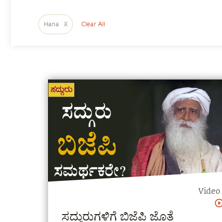
Hana
X
Clear All
Video
ಸದ್ಗುರುಗಳಿಗೆ ಬಿಜೆಪಿ ಜೊತೆ