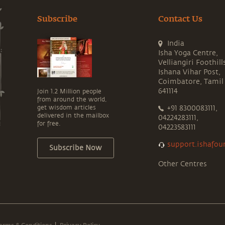
Subscribe
Contact Us
India
Isha Yoga Centre,
Velliangiri Foothill
Ishana Vihar Post,
Coimbatore, Tamil
641114
Join 1.2 Million people
from around the world,
get wisdom articles
+91 8300083111,
delivered in the mailbox
04224283111,
for free.
04223583111
support.ishafou
Subscribe Now
Other Centres