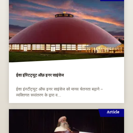
ईशा इंस्टिट्यूट ऑफ़ इनर साइंसेज
ईशा इंस्टीट्यूट ऑफ इनर साइंसेज को मानव चेतनता बढ़ाने –
व्यक्तिगत रूपांतरण के द्वारा व...
Article