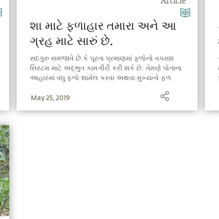
Article
શા માટે ફળાહાર તમારા અને આ
ગ્રહ માટે સારું છે.
સદગુરુ સમજાવે છે કે પૂરતા પ્રમાણમાં ફળોનો વપરાશ
સિસ્ટમ માટે અદ્ભુત કામગીરી કરી શકે છે. તેમણે પોતાના
આહારમાં વધુ ફળો શામેલ કરવા અથવા મુખ્યત્વે ફળ
ખાવા અથવા સંપૂર્ણ રીતે ફળ આધારિત ખોરાક લેવાના
May 25, 2019
લાભો તેમજ કેટલીક સાવચેતીઓની ચર્ચા કરી છે.