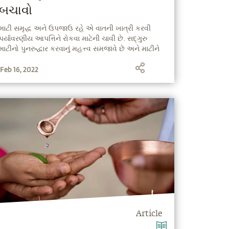
બચાવો
માટી સમૃદ્ધ અને ઉપજાઉ રહે એ વાતની ખાત્રી કરવી
પર્યાવરણીય આપત્તિને રોકવા માટેની ચાવી છે. સદ્‍ગુરુ
માટીનો પુનરુદ્ધાર કરવાનું મહત્ત્વ સમજાવે છે અને માટીને
બચાવવાની પાંચ પદ્ધતિઓ આપે છે.
Feb 16, 2022
Article