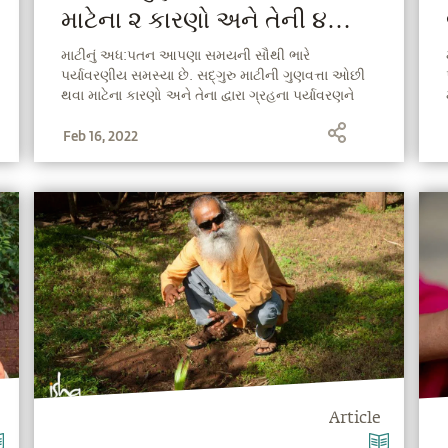
માટેના ૨ કારણો અને તેની ૪
અસરો
માટીનું અધ:પતન આપણા સમયની સૌથી ભારે
પર્યાવરણીય સમસ્યા છે. સદ્ગુરુ માટીની ગુણવત્તા ઓછી
થવા માટેના કારણો અને તેના દ્વારા ગ્રહના પર્યાવરણને
થતી માઠી અસરો વર્ણવે છે.
Feb 16, 2022
Article