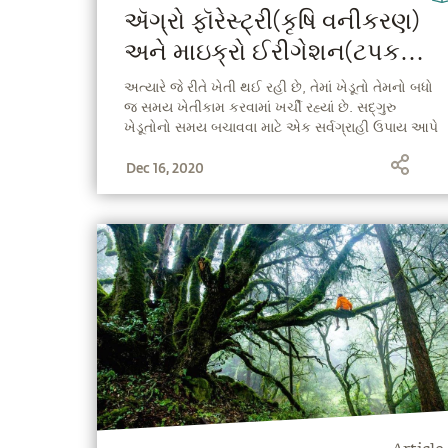
ઍગ્રો ફૉરેસ્ટ્રી(કૃષિ વનીકરણ)
અને માઇક્રો ઈરીગેશન(ટપક
સિંચાઈ) પદ્ધતિ દ્વારા ખેડૂતોનો
અત્યારે જે રીતે ખેતી થઈ રહી છે, તેમાં ખેડૂતો તેમનો બધો
જ સમય ખેતીકામ કરવામાં ખર્ચી રહ્યાં છે. સદ્ગુરુ
સમય બચાવી શકાય છે
ખેડૂતોનો સમય બચાવવા માટે એક સર્વગ્રાહી ઉપાય આપે
છે.
Dec 16, 2020