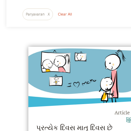
Paryavaran
X
Clear All
Article
પ્રત્યેક દિવસ માતૃ દિવસ છે