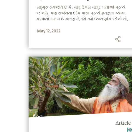
સદ્‍ગુરુ સમજાવે છે કે, માતૃ દિવસ માત્ર માતાઓ પ્રત્યે
જ નહિ, પણ સર્જનના દરેક પાસા પ્રત્યે કૃતજ્ઞતા વ્યક્ત
કરવાનો સમય છે કારણ કે, જો તમે ધ્યાનપૂર્વક જોશો તો,
સર્જનમાં એવી એક પણ વસ્તુ નથી જેના વિના આપણે
May 12, 2022
રહી શકીએ.
Article