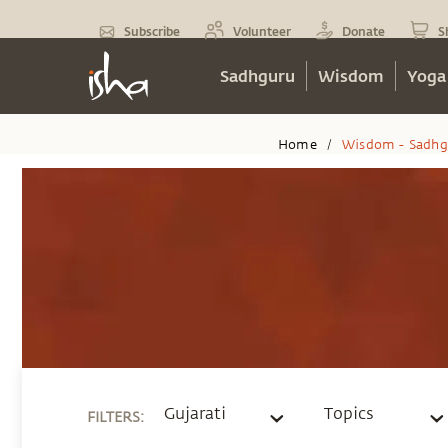
Subscribe
Volunteer
Donate
S
Sadhguru
Wisdom
Yoga
Home
Wisdom - Sadhg
/
Gujarati
Topics
FILTERS
: