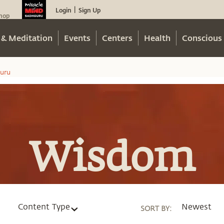
Login
Sign Up
|
hop
 & Meditation
Events
Centers
Health
Conscious 
uru
Wisdom
Content Type
Newest
SORT BY
: