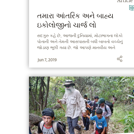
Article
તમારા આંતરિક અને બાહ્ય
ઇકોલોજીનો ચાર્જ લો
સદગુરુ કહે છે, આજની દુનિયામાં, મોટાભાગના લોકો
પોતાની અને તેમની આસપાસની બધી બાબતો વચ્ચેનું
જોડાણ ભૂલી ગયા છે. જો આપણે માનવીય અને
બ્રહ્માંડના શરીર વચ્ચેનો આ પરસ્પર આશ્રયને
Jun 7, 2019
જાણીએ, આ વિષે તેઓ સમજાવે છે, પછી જાગૃત થવા
અને આપણા ગ્રહને આપત્તિજનક આપત્તિમાંથી બચાવવા
માટે પગલાં લેવા સિવાય અપણી પાસે કોઈ વિકલ્પ નહીં
હોય.