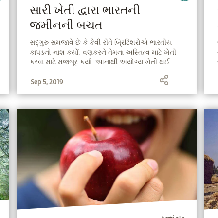
સારી ખેતી દ્વારા ભારતની
જમીનની બચત
સદ્ગુરુ સમજાવે છે કે કેવી રીતે બ્રિટિશરોએ ભારતીય
કાપડનો નાશ કર્યો, વણકરને તેમના અસ્તિત્વ માટે ખેતી
કરવા માટે મજબૂર કર્યા. આનાથી અયોગ્ય ખેતી થઈ
અને ભારતની ધરતીનો વિનાશ થયો. એકમાત્ર ઉપાય?
Sep 5, 2019
વૃક્ષારોપણ...