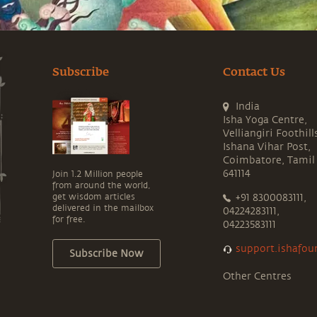
Subscribe
Contact Us
India
Isha Yoga Centre,
Velliangiri Foothill
Ishana Vihar Post,
Coimbatore, Tamil
641114
Join 1.2 Million people
from around the world,
get wisdom articles
+91 8300083111,
delivered in the mailbox
04224283111,
for free.
04223583111
support.ishafou
Subscribe Now
Other Centres