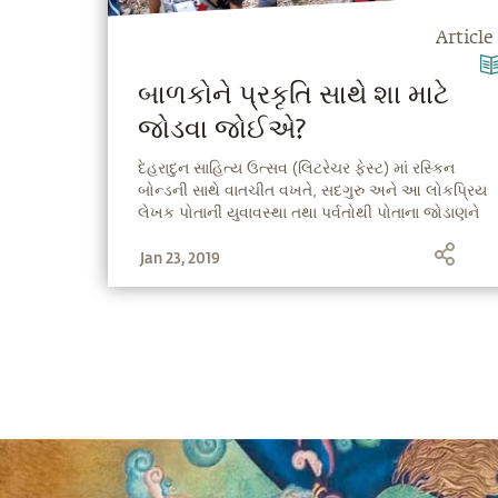
Article
બાળકોને પ્રકૃતિ સાથે શા માટે
જોડવા જોઈએ?
દેહરાદુન સાહિત્ય ઉત્સવ (લિટરેચર ફેસ્ટ) માં રસ્કિન
બોન્ડની સાથે વાતચીત વખતે, સદગુરુ અને આ લોકપ્રિય
લેખક પોતાની યુવાવસ્થા તથા પર્વતોથી પોતાના જોડાણને
યાદ કરી રહ્યા છે, જેણે આ બન્નેના જીવનમાં એક
Jan 23, 2019
રચનાત્મક ભૂમિકા ભજવી છે!