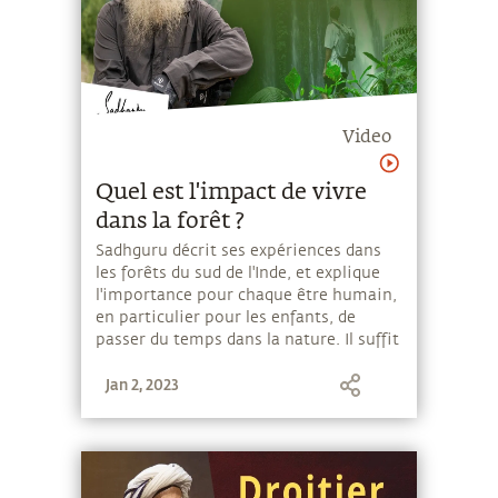
Video
Quel est l'impact de vivre
dans la forêt ?
Sadhguru décrit ses expériences dans
les forêts du sud de l'Inde, et explique
l'importance pour chaque être humain,
en particulier pour les enfants, de
passer du temps dans la nature. Il suffit
de prêter attention aux sons des
Jan 2, 2023
arbres, de l'eau, des insectes et de la
brise pour que des choses
extraordinaires aient lieu en vous.