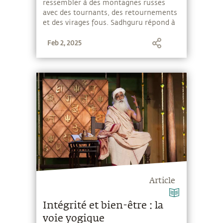
ressembler à des montagnes russes
avec des tournants, des retournements
et des virages fous. Sadhguru répond à
une question sur les hauts et les bas
Feb 2, 2025
apparents de la vie d’un chercheur
spirituel.
Article
Intégrité et bien-être : la
voie yogique