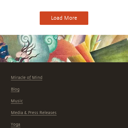
Load More
Miracle of Mind
Blog
Music
Media & Press Releases
Yoga