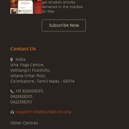
get wisdom articles
delivered in the mailbox
for free.
Subscribe Now
Contact Us
India
Isha Yoga Centre,
Velliangiri Foothills,
Ishana Vihar Post,
Coimbatore, Tamil Nadu - 641114
+91 8300083111,
04224283111,
04223583111
support.ishafoundation.org
Other Centres