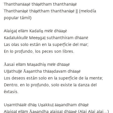
Thanthanāaṉē thāṉētham thanthanāṉē
Thanthanāṉē thāṉētham thanthanāṉē || (melodía
popular támil)
Alaigaḷ ellām Kadaliṉ mēlē dhāaṉē
Kadalukkullē Meeṉgaḷ suthanthiram dhāanē
Las olas solo están en la superficie del mar;
En lo profundo, los peces son libres.
Āasai ellām Maṉadhiṉ mēlē dhāaṉē
Uḷḷathuḷḷē Āaṉantha thāaṇdavam dhāaṉē
Los deseos están solo en la superficie de la mente;
Dentro, en lo profundo, solo existe la danza del
éxtasis.
Uṇarnthāalē dhāṉ Uṉakkuḷ āaṉandham dhāṉē
Alaigaḷ ellām Āaṉandha alaigaḷ dhāaṉē (Alai Alai alai…)