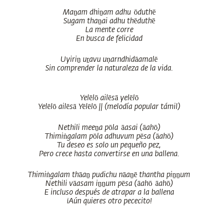
Maṉam dhiṉam adhu ōduthē
Sugam thaṉai adhu thēduthē
La mente corre
En busca de felicidad
Uyiriṉ uṟavu uṇarndhidāamalē
Sin comprender la naturaleza de la vida.
Yelēlō ailēsā yelēlō
Yelēlō ailēsā Yēlēlō || (melodía popular támil)
Nethili meeṉa pōla āasai (āahō)
Thimiṅgalam pōla adhuvum pēsa (āahō)
Tu deseo es solo un pequeño pez,
Pero crece hasta convertirse en una ballena.
Thimiṅgalam thāaṉ pudichu nāaṉē thantha piṉṉum
Nethili vāasam iṉṉum pēsa (āahō āahō)
E incluso después de atrapar a la ballena
¡Aún quieres otro pececito!