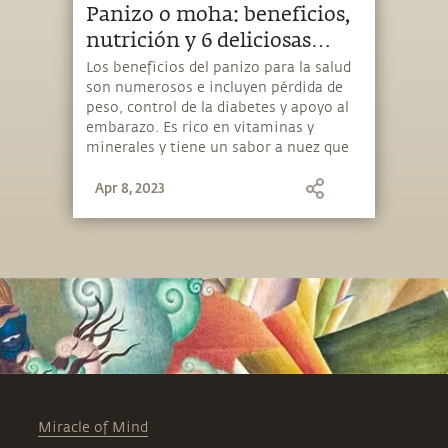
Panizo o moha: beneficios,
nutrición y 6 deliciosas
recetas
Los beneficios del panizo para la salud
son numerosos e incluyen pérdida de
peso, control de la diabetes y apoyo al
embarazo. Es rico en vitaminas y
minerales y tiene un sabor a nuez que
lo convierte en un fabuloso sustituto
Apr 8, 2023
del arroz o el trigo en diversas recetas.
Miracle of Mind