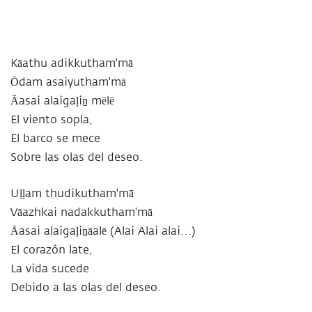
Kāathu adikkutham'mā
Ōdam asaiyutham'mā
Āasai alaigaḷiṉ mēlē
El viento sopla,
El barco se mece
Sobre las olas del deseo.
Uḷḷam thudikutham'mā
Vāazhkai nadakkutham'mā
Āasai alaigaḷiṉāalē (Alai Alai alai…)
El corazón late,
La vida sucede
Debido a las olas del deseo.