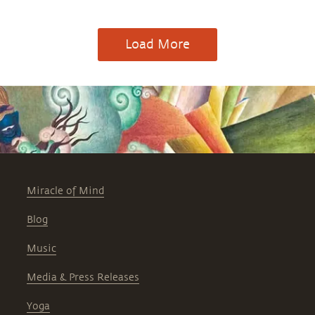
Load More
Miracle of Mind
Blog
Music
Media & Press Releases
Yoga