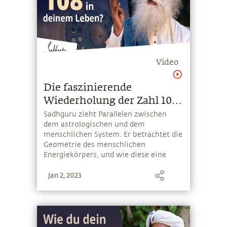
Video
Die faszinierende
Wiederholung der Zahl 108
in deinem Leben
Sadhguru zieht Parallelen zwischen
dem astrologischen und dem
menschlichen System. Er betrachtet die
Geometrie des menschlichen
Energiekörpers, und wie diese eine
Manifestation der Geometrie des
Jan 2, 2023
Sonnensystems selbst ist