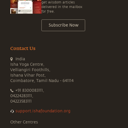
get wisdom articles
delivered in the mailbox
for free.
Subscribe Now
Contact Us
India
Isha Yoga Centre,
Velliangiri Foothills,
Ishana Vihar Post,
Coimbatore, Tamil Nadu - 641114
+91 8300083111,
04224283111,
04223583111
support.ishafoundation.org
Other Centres