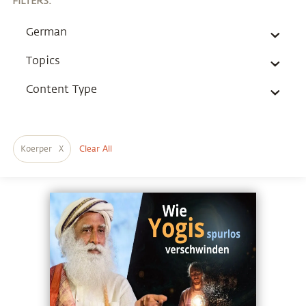
FILTERS
:
German
Topics
Content Type
Koerper
X
Clear All