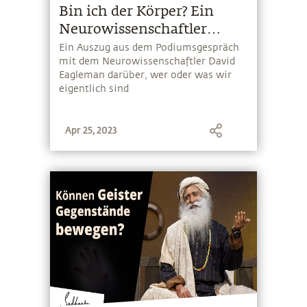
Bin ich der Körper? Ein
Neurowissenschaftler
spricht mit Sadhguru
Ein Auszug aus dem Podiumsgespräch
mit dem Neurowissenschaftler David
Eagleman darüber, wer oder was wir
eigentlich sind
Apr 25, 2023