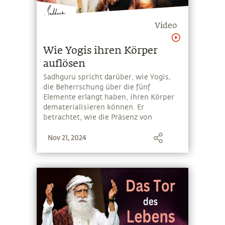
Video
Wie Yogis ihren Körper
auflösen
Sadhguru spricht darüber, wie Yogis,
die Beherrschung über die fünf
Elemente erlangt haben, ihren Körper
dematerialisieren können. Er
betrachtet, wie die Präsenz von
Dhyanalinga und insbesondere die
Nov 21, 2024
Teilnahme an der Pancha Bhuta Kriya
Menschen dabei hilft, die fünf
Elemente im ihrem System zu reinigen