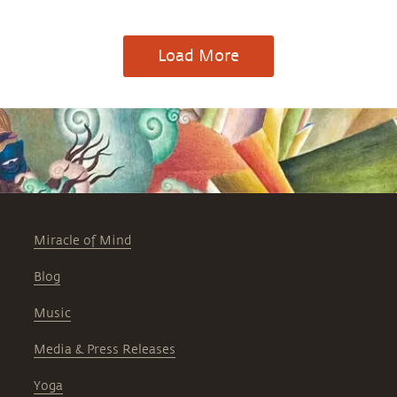
Load More
Miracle of Mind
Blog
Music
Media & Press Releases
Yoga