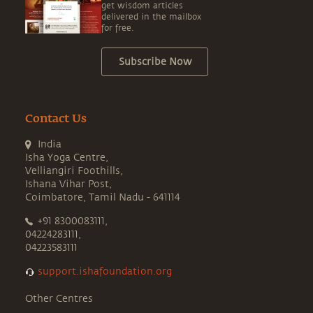
get wisdom articles
delivered in the mailbox
for free.
Subscribe Now
Contact Us
India
Isha Yoga Centre,
Velliangiri Foothills,
Ishana Vihar Post,
Coimbatore, Tamil Nadu - 641114
+91 8300083111,
04224283111,
04223583111
support.ishafoundation.org
Other Centres