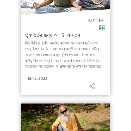
Article
তৃষ্ণার্তের জন্য আ-উ-ম স্তব
নিউ দিল্লির লেডি আরুইন কলেজে এক নবতর চর্চায় দেখা
গেছে ইশার আ-উ-ম-কার স্তব অনুশীলনের মাধ্যমে শরীরে
সচেতন জল যোজনের মাত্রা বৃদ্ধি পেয়েছে, বিশেষ করে
ক্রীড়াবিদদের মধ্যে। ২০১১ তে দুমাস ধরে এই পরীক্ষাটির
আয়োজন করা হয়েছিল, যা ডক্টর প্রীতি ঋষি লাল আয়োজিত
ক্রীড়াবিদদের মধ্যে ধারাবাহিক রোগ চিকিৎসা ও ক্রীড়াপুষ্টি
Jan 2, 2023
বিষয়ক গবেষণার অংশ ছিল। এটি পরবর্তীকালে অনুষ্ঠিত
আমেরিকা যুক্তরাষ্ট্রের ইলিনয়স শহরে ইন্টারন্যাশনাল
কনফারেন্স অন ফুড স্টাডিজ-এ পেশ করার হয়।