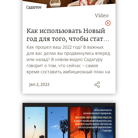
Video
Как использовать Новый
год для того, чтобы стать
лучше?
Как прошел ваш 2022 год? В важных
для вас делах вы продвинулись вперед
или назад? В новом видео Садхгуру
говорит о том, что сейчас – самое
время составить амбициозный план на
следующий год: определите
Jan 2, 2023
направления дальнейшего развития,
чтобы в Новом году, как человек,
достичь максимума.