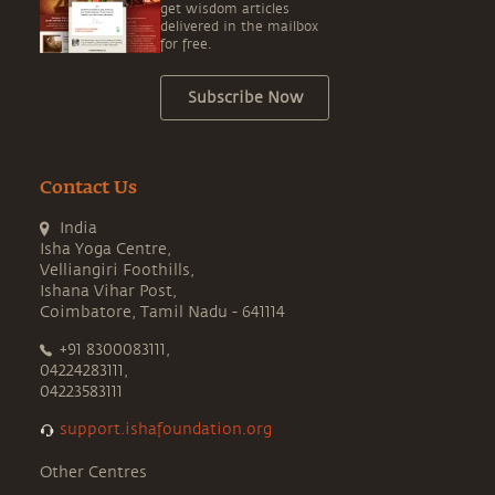
get wisdom articles
delivered in the mailbox
for free.
Subscribe Now
Contact Us
India
Isha Yoga Centre,
Velliangiri Foothills,
Ishana Vihar Post,
Coimbatore, Tamil Nadu - 641114
+91 8300083111,
04224283111,
04223583111
support.ishafoundation.org
Other Centres