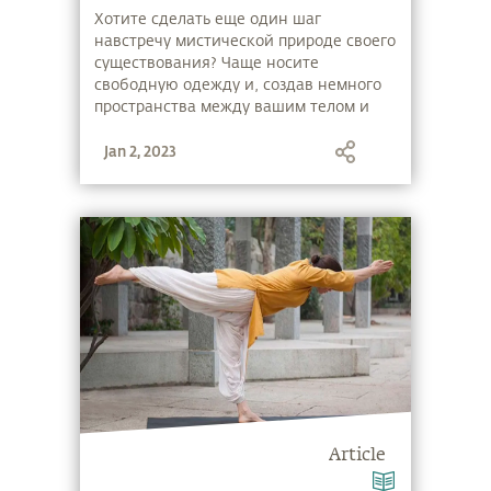
Хотите сделать еще один шаг
навстречу мистической природе своего
существования? Чаще носите
свободную одежду и, создав немного
пространства между вашим телом и
тканью, вы познаете основы
Jan 2, 2023
элементарной магии. В новом видео
Садхгуру рассказывает о магии 5
элементов как о важном аспекте
духовного прогресса.
Article