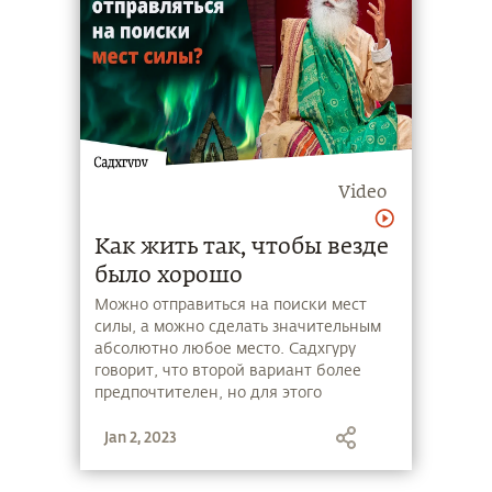
Video
Как жить так, чтобы везде
было хорошо
Можно отправиться на поиски мест
силы, а можно сделать значительным
абсолютно любое место. Садхгуру
говорит, что второй вариант более
предпочтителен, но для этого
необходимо будет расставить
Jan 2, 2023
правильные приоритеты: тело, ум или
жизнь?