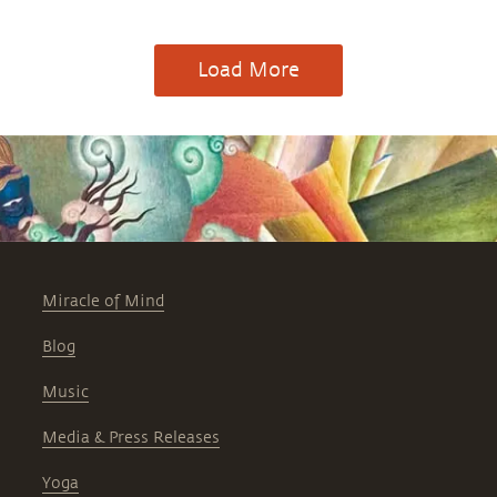
Load More
Miracle of Mind
Blog
Music
Media & Press Releases
Yoga