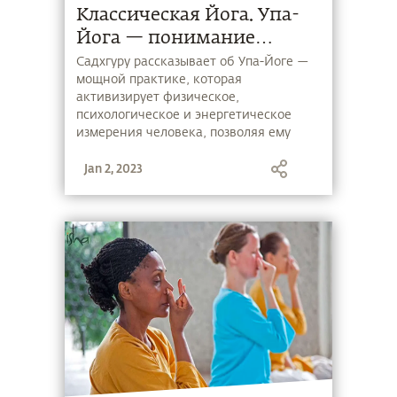
Классическая Йога. Упа-
Йога — понимание
собственного тела
Садхгуру рассказывает об Упа-Йоге —
мощной практике, которая
активизирует физическое,
психологическое и энергетическое
измерения человека, позволяя ему
жить полноценной жизнью.
Jan 2, 2023