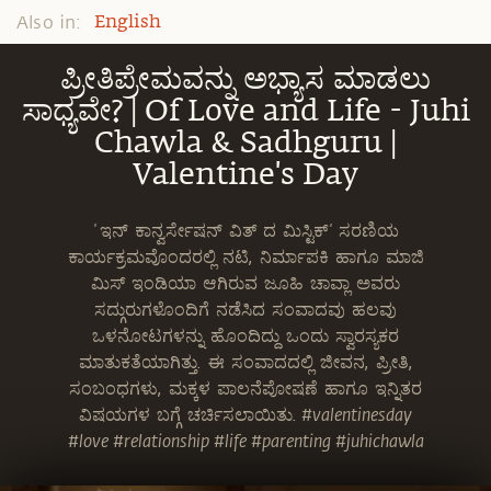
Also in:
English
ಪ್ರೀತಿಪ್ರೇಮವನ್ನು ಅಭ್ಯಾಸ ಮಾಡಲು
ಸಾಧ್ಯವೇ? | Of Love and Life - Juhi
Chawla & Sadhguru |
Valentine's Day
'ಇನ್ ಕಾನ್ವರ್ಸೇಷನ್ ವಿತ್ ದ ಮಿಸ್ಟಿಕ್' ಸರಣಿಯ
ಕಾರ್ಯಕ್ರಮವೊಂದರಲ್ಲಿ ನಟಿ, ನಿರ್ಮಾಪಕಿ ಹಾಗೂ ಮಾಜಿ
ಮಿಸ್ ಇಂಡಿಯಾ ಆಗಿರುವ ಜೂಹಿ ಚಾವ್ಲಾ ಅವರು
ಸದ್ಗುರುಗಳೊಂದಿಗೆ ನಡೆಸಿದ ಸಂವಾದವು ಹಲವು
ಒಳನೋಟಗಳನ್ನು ಹೊಂದಿದ್ದು ಒಂದು ಸ್ವಾರಸ್ಯಕರ
ಮಾತುಕತೆಯಾಗಿತ್ತು. ಈ ಸಂವಾದದಲ್ಲಿ ಜೀವನ, ಪ್ರೀತಿ,
ಸಂಬಂಧಗಳು, ಮಕ್ಕಳ ಪಾಲನೆಪೋಷಣೆ ಹಾಗೂ ಇನ್ನಿತರ
ವಿಷಯಗಳ ಬಗ್ಗೆ ಚರ್ಚಿಸಲಾಯಿತು. #valentinesday
#love #relationship #life #parenting #juhichawla