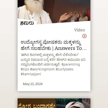
Video
ಉದ್ಯೋಗಸ್ಥ ಪೋಷಕರು ಮಕ್ಕಳನ್ನು
ಹೇಗೆ ಸಲಹಬೇಕು | Answers To
Working Parents’ Burning
‘ಈಗಿನ ದಿನಗಳಲ್ಲಿ ಮಕ್ಕಳನ್ನು ಹೇಗೆ ಬೆಳೆಸಬೇಕು?’
ಎನ್ನುವ ವಿಷಯದ ಬಗ್ಗೆ ಕರ್ಲಿ ಟೇಲ್‌ನ ಕಾಮಿಯಾ ಜನಿ
Questions | Kannada
ಸದ್ಗುರುಗಳೊಂದಿಗೆ ಚರ್ಚಿಸುತ್ತಾರೆ. #parenting
#tips #workingmom #curlytales
#kamiyajani
May 23, 2024