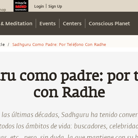
Login
Sign Up
|
hop
 & Meditation
Events
Centers
Conscious Planet
cle
Sadhguru Como Padre: Por Teléfono Con Radhe
/
ru como padre: por t
con Radhe
e las últimas décadas, Sadhguru ha tenido conve
todos los ámbitos de vida: buscadores, celebridade
etas, etc., pero, sin duda, la que mantiene con su h