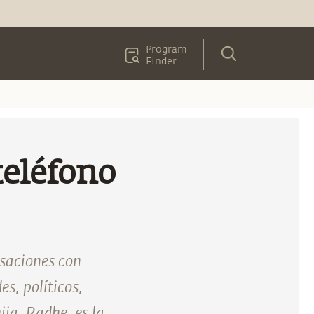
Program
Finder
eléfono
rsaciones con
s, políticos,
ija, Radhe, es la