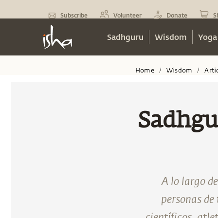
Subscribe
Volunteer
Donate
S
Sadhguru
Wisdom
Yoga
Home
Wisdom
Arti
/
/
Sadhgu
A lo largo d
personas de 
científicos, atl