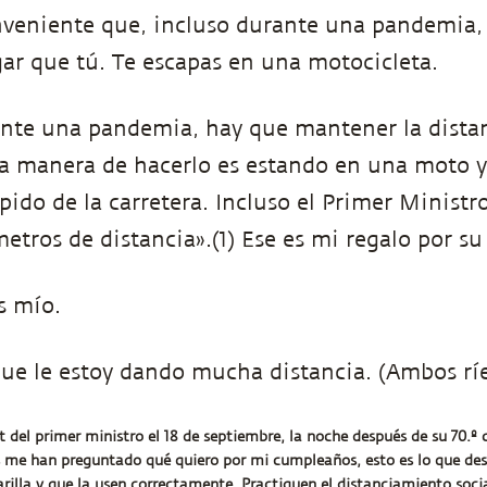
eniente que, incluso durante una pandemia, 
ar que tú. Te escapas en una motocicleta.
nte una pandemia, hay que mantener la distan
a manera de hacerlo es estando en una moto y
pido de la carretera. Incluso el Primer Ministr
metros de distancia».(1) Ese es mi regalo por s
s mío.
ue le estoy dando mucha distancia. (Ambos ríe
it del primer ministro el 18 de septiembre, la noche después de su 70.º
 me han preguntado qué quiero por mi cumpleaños, esto es lo que de
illa y que la usen correctamente. Practiquen el distanciamiento soci