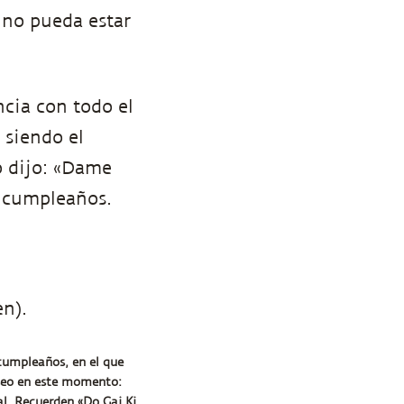
no pueda estar
cia con todo el
 siendo el
o dijo: «Dame
u cumpleaños.
n).
 cumpleaños, en el que
seo en este momento:
al. Recuerden «Do Gaj Ki