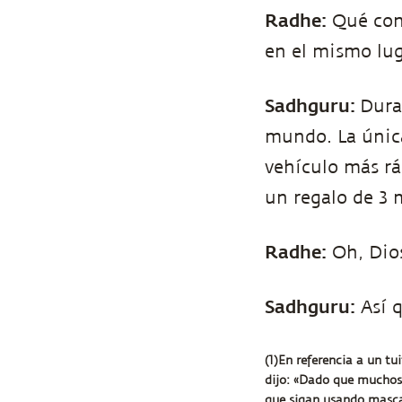
Radhe:
Qué conv
en el mismo lug
Sadhguru:
Dura
mundo. La únic
vehículo más rá
un regalo de 3 
Radhe:
Oh, Dio
Sadhguru:
Así q
(1)En referencia a un tu
dijo: «Dado que muchos
que sigan usando mascar