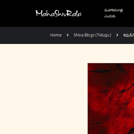
మహాశివరాత్రి
ఎందుకు
Home
Shiva Blogs (Telugu)
శివుడ