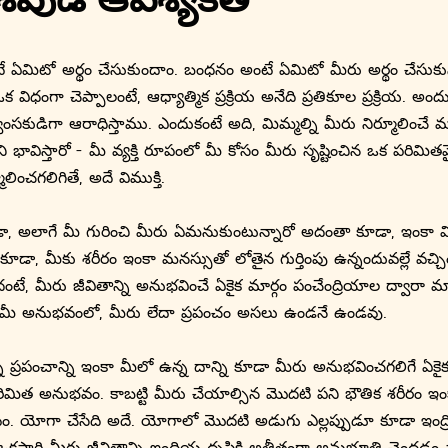
 శివుడి ఆవశ్యకత
మిటో అర్థం చేసుకుందాం. బంధనం అంటే ఏమిటో మీరు అర్థం చేసుకుని,
తి. ఒక విధంగా చెప్పాలంటే, ఆధ్యాత్మిక ప్రక్రియ అనేది ప్రతికూల ప్రక్రియ.
్వంసకుడిగా ఆరాధిస్తాము. ఎందుకంటే అది, మిమ్మల్ని మీరు నిర్మూలించే మార
ని భావిస్తారో - మీ వ్యక్తి రూపంలో మీ కోసం మీరు సృష్టించిన ఒక పరిమ
లించగలిగితే, అదే విముక్తి.
కూడా, అలాగే మీ గురించి మీరు ఏమనుకుంటున్నారో అదంతా కూడా, ఇంకా మ
ూడా, మీకు శరీరం ఇంకా మనస్సుతో లోతైన గుర్తింపు ఉన్నందువల్లే వచ్చి
ే, మీరు జీవితాన్ని అనుభవించే ఏకైక మార్గం పంచేంద్రియాల ద్వారా మ
పోతే మీ అనుభవంలో, మీరు లేదా ప్రపంచం అసలు ఉండనే ఉండవు.
న్న ప్రపంచాన్ని ఇంకా మీలో ఉన్న దాన్ని కూడా మీరు అనుభవించగలిగే ఏకైక
త అనుభవం. కాబట్టి మీరు చేయాల్సిన మొదటి పని భౌతిక శరీరం ఇంకా
. యోగా చేసేది అదే. యోగాలో మొదటి అడుగు ఎల్లప్పుడూ కూడా ఇంద్రి
కసారి మీరు జీవితాన్ని ఇంద్రియ దృష్టికి అతీతంగా అనుభూతి చెందడం ప