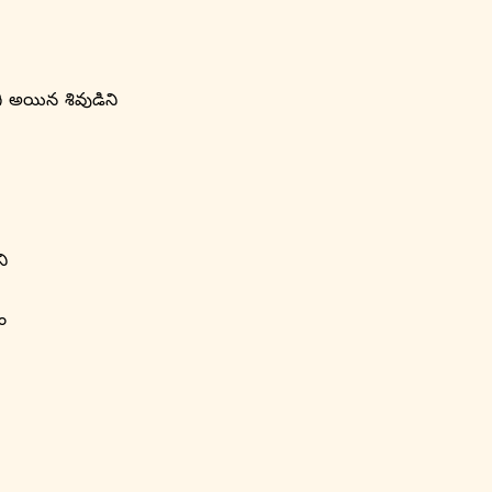
ి అయిన శివుడిని
ి
ం