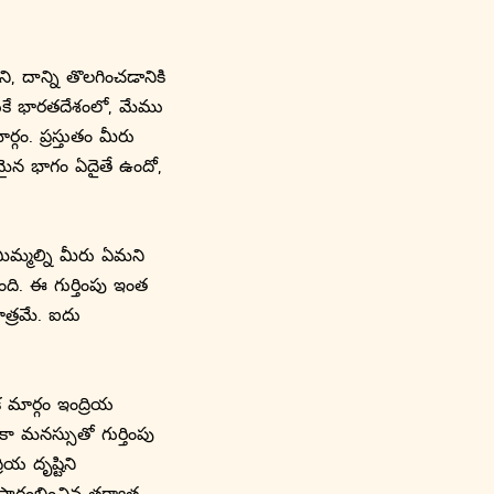
 దాన్ని తొలగించడానికి
 అందుకే భారతదేశంలో, మేము
్గం. ప్రస్తుతం మీరు
ితమైన భాగం ఏదైతే ఉందో,
ిమ్మల్ని మీరు ఏమని
ంది. ఈ గుర్తింపు ఇంత
ాత్రమే. ఐదు
 మార్గం ఇంద్రియ
 మనస్సుతో గుర్తింపు
య దృష్టిని
్రారంభించిన తర్వాత,