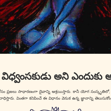
ని విధ్వంసకుడు అని ఎందుకు 
కోసం ప్రజలు సాధారణంగా దైవాన్ని ఆశ్రయిస్తారు. కానీ యోగ సంస్కృతిలో, 
ాధిస్తారు. వింతగా కనిపించే ఈ విధానం వెనుక ఉన్న జ్ఞానాన్ని తెలుసుకోం