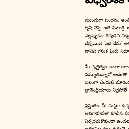
విధ్వంశక
ముందుగా బంధనం అంటే ఏ
కృషి చేస్తే, అదే విముక్
ఎల్లప్పుడూ శివుడిని విధ
దేన్నయితే “ఇది నేను” అ
దానిని గనుక మీరు నిర్మూ
మీ వ్యక్తిత్వం అంతా 
నమ్ముతున్నారో అదంతా క
బలంగా ఎందుకు మారిందంట
జ్ఞానేంద్రియాలు నిద్ర
ప్రస్తుతం, మీ చుట్టూ ఉ
అవగాహనతో కూడిన పరిమి
ఏర్పరచుకోకుండా ఉండటం
అధిగమించటం గురించే. ఒ