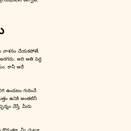
ు
ను నాశనం చేయకపోతే,
జరగదు; అది అతి పెద్ద
ం. కానీ అదే
గి ఉండటం గురించే.
్తం ఉనికి అంతటినీ
్నం చేస్తే, మీరు
న కొడుతూ, మీ చుట్టూ