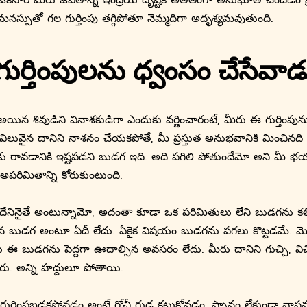
స్సుతో గల గుర్తింపు తగ్గిపోతూ నెమ్మదిగా అదృశ్యమవుతుంది.
గుర్తింపులను ధ్వంసం చేసేవాడ
ిన శివుడిని వినాశకుడిగా ఎందుకు వర్ణించారంటే, మీరు ఈ గుర్తింపు
ిలువైన దానిని నాశనం చేయకపోతే, మీ ప్రస్తుత అనుభవానికి మించినది 
రావడానికి ఇష్టపడని బుడగ ఇది. అది పగిలి పోతుందేమో అని మీ భయ
రిమితాన్ని కోరుకుంటుంది.
దేనినైతే అంటున్నామో, అదంతా కూడా ఒక పరిమితులు లేని బుడగను కలి
ైన బుడగ అంటూ ఏదీ లేదు. ఏకైక విషయం బుడగను పగలు కొట్టడమే. మొత
 ఈ బుడగను పెద్దగా ఊదాల్సిన అవసరం లేదు. మీరు దానిని గుచ్చి, విచ్ఛిన
ు. అన్ని హద్దులూ పోతాయి.
ుర్తింపబడకపోవడం అంటే గోచీ గుడ్డ కట్టుకోవడం, స్నానం లేకుండా వాస