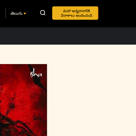
మహా అన్నదానానికి
తెలుగు
విరాళాలు అందించండి