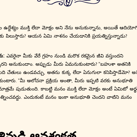
ఉద్దేశ్యం ముక్తి లేదా మోక్షం అని నేను అనుకున్నాను, అయితే ఆదియోగ
ు పిలుస్తారు? ఆయన ఏమి నాశనం చేయడానికి ప్రయత్నిస్తున్నాడు?
రు:
ఎవరైనా మీకు వేరే గ్రహం నుండి మరొక రకమైన జీవి వస్తుందని
పారని అనుకుందాం. అప్పుడు మీరు ఏమనుకుంటారు? "బహుశా అతనికి
ిది చేతులు ఉండవచ్చు, అతను కుక్క లేదా ఏనుగులా కనిపిస్తాడేమో? అన
ుంటారు. "మీ ఆలోచనా ప్రక్రియ అంతా, మీరు ఇప్పటి వరకు అనుభూతి
మాత్రమే పుడుతుంది. కాబట్టి మనం ముక్తి లేదా మోక్షం అంటే ఏమిటో అర్థ
రయత్నించవద్దు. ఎందుకంటే మనం ఇంకా అనుభూతి చెందని వాటిని మనం