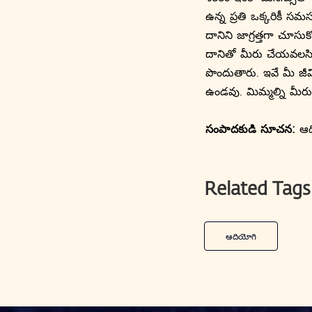
ఉన్న ప్రతి ఒక్కరికీ సమ
దానిని జాగ్రత్తగా చూస
దానితో మీరు చేయవలసిన ప
పొందుతారు. ఇవే మీ జీ
ఉండవు. మిమ్మల్ని మీరు
సంపాదకుడి సూచన:
ఆది
Related Tags
ఆదియోగి