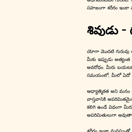
సహజంగా శరీరం ఇంకా మన
శివుడు - 
యోగా మొదటి గురువు అయ
మీకు ఇప్పుడు అత్యంత వ
అవరోధం. మీరు బయటకు 
సమయంలో, మీలో ఏదో అప
ఆధ్యాత్మికత అని మనం 
వాస్తవానికి అపరిమితమ
కలిగి ఉండే విధంగా మీరు
అపరిమితులుగా అవుతార
శరీరం ఇంకా మనస్సుతో గ