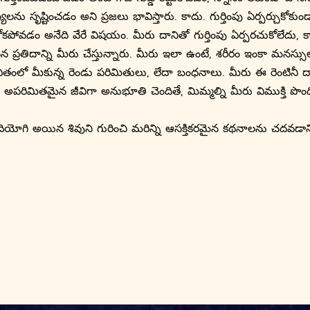
స్యలను సృష్టించడం అని ప్రజలు భావిస్తారు. కాదు. గుర్తింపు ఏర్పర్చు
ుకోకపోవడం అనేది వేరే విషయం. మీరు దానితో గుర్తింపు ఏర్పరచుకోలేద
్రతిదాన్ని మీరు చేస్తున్నారు. మీరు ఇలా ఉంటే, శరీరం ఇంకా మనస్సుల ప్
వితంలో మీకున్న రెండు పరిమితులు, లేదా బంధనాలు. మీరు ఈ రెంటినీ 
 అపరిమితమైన జీవిగా అనుభూతి చెందితే, మిమ్మల్ని మీరు విముక్తి పొ
యోగి అయిన శివుని గురించి మరిన్ని ఆసక్తికరమైన కథనాలను చదవడాన