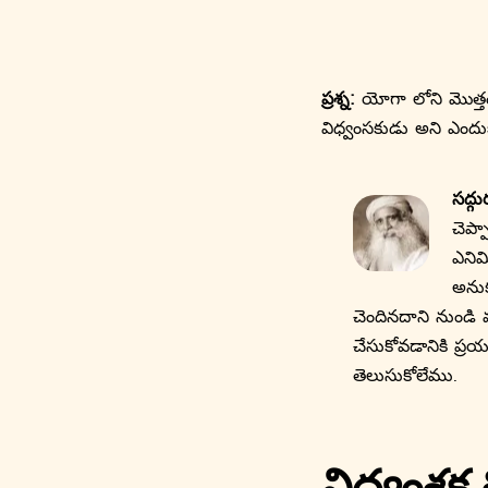
ప్రశ్న:
యోగా లోని మొత్తం 
విధ్వంసకుడు అని ఎందుక
సద్గు
చెప్
ఎనిమ
అనుక
చెందినదాని నుండి 
చేసుకోవడానికి ప్
తెలుసుకోలేము.