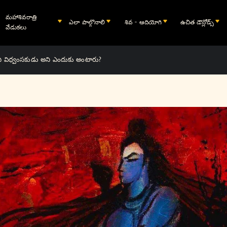
మహాశివరాత్రి
ఎలా పాల్గొనాలి
శివ - ఆదియోగి
ఉచిత డౌన్లోడ్స్
వేడుకలు
ిని విధ్వంసకుడు అని ఎందుకు అంటారు?