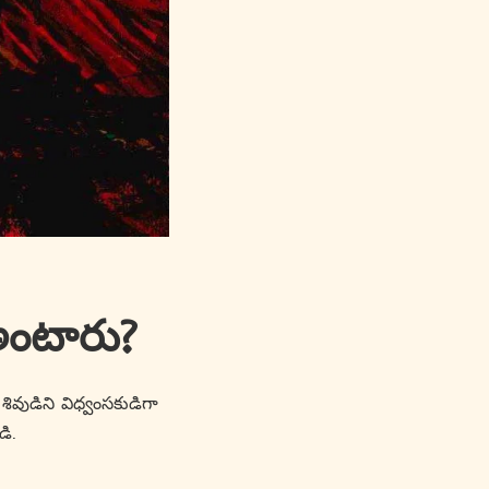
అంటారు?
శివుడిని విధ్వంసకుడిగా
డి.