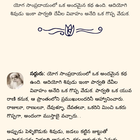
యోగ సాంప్రదాయంలో ఒక అందమైన కథ ఉంది. ఆదియోగి
శివుడు ఇంకా పార్వతి దేవీల వివాహం అనేది ఒక గొప్ప వేడుక.
సద్గురు:
యోగ సాంప్రదాయంలో ఒక అందమైన కథ
ఉంది. ఆదియోగి శివుడు ఇంకా పార్వతి దేవీల
వివాహం అనేది ఒక గొప్ప వేడుక. పార్వతి ఒక యువ
రాణి కనుక, ఆ ప్రాంతంలోని ప్రముఖులందరినీ ఆహ్వానించారు.
రాజులూ, రాణులూ, దేవుళ్ళూ, దేవతలూ, ఒకరిని మించి ఒకరు
గొప్పగా, అందంగా ముస్తాబై వచ్చారు. .
అప్పుడు పెళ్ళికొడుకు శివుడు, జడలు కట్టిన జుట్టుతో
ఆపాదమస్తకం విభూతి రాసుకుని, రక్తం కారుతున్న ఏనుగు