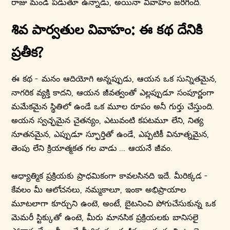
రాజు మండి పడుతూ ఉన్నాడు, అయినా వివాహం జరిగింది.
శివ పార్వతుల వివాహం: ఈ కథ దేనికి
ప్రతీక?
ఈ కథ - మనం ఆదియోగి అన్నప్పుడు, ఆయన ఒక సున్నితమైన,
నాగరిక వ్యక్తి కాదని, ఆయన జీవత్వంతో ఎల్లప్పుడూ సంపూర్ణంగా
మమేకమైన స్థితిలో ఉండే ఒక మూల రూపం అనీ గుర్తు చేస్తుంది.
అయన స్వచ్ఛమైన చైతన్యం, ఎటువంటి కపటమూ లేని, నిత్య
నూతనమైన, ఎప్పుడూ స్ఫూర్తితో ఉండే, ఎప్పటికీ వినూత్నమైన,
తెంపు లేని క్రియాత్మకత గల వాడు ... ఆయనే జీవం.
ఆధ్యాత్మిక ప్రక్రియకు ప్రాధమికంగా కావలసినది ఇదే. మీరిక్కడ -
కేవలం మీ ఆలోచనలు, నమ్మకాలూ, ఇంకా అభిప్రాయాల
మూటలాగా కూర్చుని ఉంటె, అంటే, బైటనించి పోగుచేసుకున్న ఒక
మెమరీ స్టిక్కుతో ఉంటె, మీరు మానసిక ప్రక్రియలకు బానిసలై