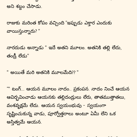
అని శబ్దం చేసాడు.
రాజుకు మరింత కోపం వచ్చింది “ఇప్పుడు ఎక్తార ఎందుకు
వాయిస్తున్నారు? "
నారదుడు అన్నాడు " ఇదే అతని మూలం. అతనికి తల్లి లేదు,
తండ్రీ లేడు"
" అయితే మరి అతనికి మూలమేది?? "
“" టంగ్... ఆయన మూలం నాదం.. ప్రకంపన. నాదం నించే ఆయన
ఆవిర్భవించాడు ఆయనకు తల్లిదండ్రులు లేరు, తాతముత్తాతలు,
వంశవృక్షమే లేదు. ఆయన స్వయంభువు - స్వయంగా
సృష్టించుకున్న వాడు, పూర్వోత్తరాలు అంటూ ఏమీ లేని ఒక
అస్తిత్వమే ఆయన.