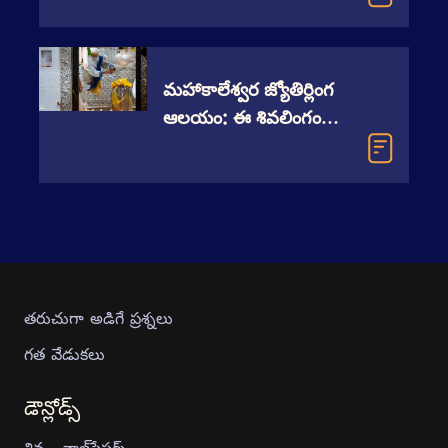
మహాకాలేశ్వర జ్యోతిర్లింగ
ఆలయం: ఈ శివలింగం
ఎంతో శక్తివంతంగా
ఉండడానికి కారణం ఏమిటి?
తరుచుగా అడిగే ప్రశ్నలు
గత వేడుకలు
డౌన్లోడ్స్
శివ - వాల్‍పేపర్స్