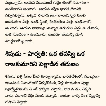
ఎత్తున్నాడు. ఆయన నిలుచుంటే గుర్రం తలతో సమానంగా
ఉండేవారని అంటారు.. అయన దక్షిణ భారత దేశానికి
వచ్చినప్పుడు, అక్కడ సాధారణంగా నాలుగున్నర నుంచి
ఐదడుగుల ఎత్తు ఉండే స్త్రీలకి, రెండింతలు ఎత్తు ఉండేవారని
అంటారు. ఆయన దాదాపూ తొమ్మిది అడుగుల ఎత్తు ఉండేవారు,
అతి సుందరంగా ఉండేవారు, అందరూ ఆయన్ని చూసి
ముగ్దులయ్యే వారు.
శివుడు - పార్వతి: ఒక తపస్వి ఒక
రాజకుమారిని పెళ్లాడిన తరుణం
శివుడు పెళ్లి పీటల మీద కూర్చున్నాడు. భారతదేశంలో, ముఖ్యంగా
ఇటువంటి వివాహాలలో పెళ్ళికొడుకు, పెళ్లి కూతురుల పుట్టు
పూర్వోత్తరాలను ఎంతో గొప్పగా చెప్తారు. వారి వంశం, ఎక్కడి
వారు, ఎలాంటి రక్తం నుండి వచ్చారు, అంటూ వాళ్ళ వంశ వృక్షాన్ని
గురించి చెప్తారు