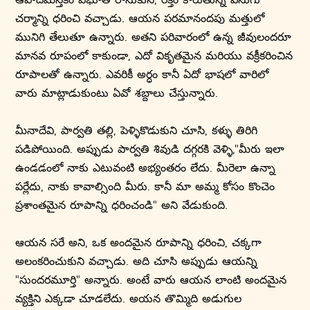
చర్మాన్ని ధరించి వచ్చాడు. ఆయన పరమానందపు మత్తులో
మునిగి తేలుతూ ఉన్నారు. అతని పరివారంలో ఉన్న జీవులందరూ
మానవ రూపంలో కాకుండా, ఎదో వికృతమైన మరియు వక్రీకరించిన
రూపాలతో ఉన్నారు. ఎవరికీ అర్ధం కానీ ఏదో భాషలో వారిలో
వారు మాట్లాడుకుంటు ఏవో శబ్దాలు చేస్తున్నారు.
మీనాదేవి, పార్వతి తల్లి, పెళ్ళికొడుకుని చూసి, కళ్ళు తిరిగి
పడిపోయింది. అప్పుడు పార్వతి శివుడి దగ్గరకి వెళ్ళి,"మీరు ఇలా
ఉండడంలో నాకు ఎటువంటి అభ్యంతరం లేదు. మీరెలా ఉన్నా
పర్లేదు, నాకు కావాల్సింది మీరు. కానీ మా అమ్మ కోసం కొంచెం
ప్రశాంతమైన రూపాన్ని ధరించండి" అని వేడుకుంది.
ఆయన సరే అని, ఒక అందమైన రూపాన్ని ధరించి, చక్కగా
అలంకరించుకుని వచ్చాడు. అది చూసి అప్పుడు ఆయన్ని
"సుందరమూర్తి" అన్నారు. అంటే వారు ఆయన లాంటి అందమైన
వ్యక్తిని ఎక్కడా చూడలేదు. అయన తొమ్మిది అడుగుల