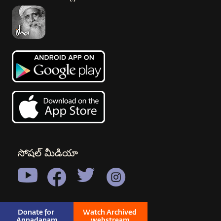
సోషల్ మీడియా
Donate for 
Watch Archived 
Annadanam
webstream