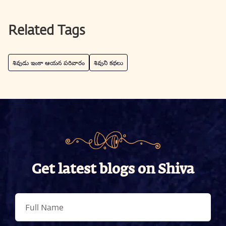
Related Tags
శివుడు ఇంకా ఆయన పరివారం
శివుని కథలు
Get latest blogs on Shiva