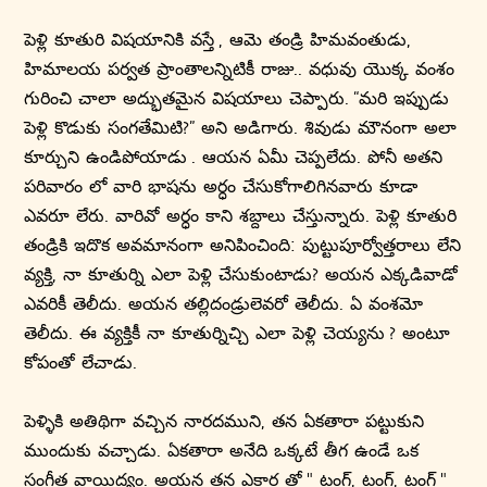
పెళ్లి కూతురి విషయానికి వస్తే , ఆమె తండ్రి హిమవంతుడు,
హిమాలయ పర్వత ప్రాంతాలన్నిటికీ రాజు.. వధువు యొక్క వంశం
గురించి చాలా అద్భుతమైన విషయాలు చెప్పారు. “మరి ఇప్పుడు
పెళ్లి కొడుకు సంగతేమిటి?” అని అడిగారు. శివుడు మౌనంగా అలా
కూర్చుని ఉండిపోయాడు . ఆయన ఏమీ చెప్పలేదు. పోనీ అతని
పరివారం లో వారి భాషను అర్ధం చేసుకోగాలిగినవారు కూడా
ఎవరూ లేరు. వారివో అర్ధం కాని శబ్దాలు చేస్తున్నారు. పెళ్లి కూతురి
తండ్రికి ఇదొక అవమానంగా అనిపించింది: పుట్టుపూర్వోత్తరాలు లేని
వ్యక్తి, నా కూతుర్ని ఎలా పెళ్లి చేసుకుంటాడు? అయన ఎక్కడివాడో
ఎవరికీ తెలీదు. అయన తల్లిదండ్రులెవరో తెలీదు. ఏ వంశమో
తెలీదు. ఈ వ్యక్తికీ నా కూతుర్నిచ్చి ఎలా పెళ్లి చెయ్యను ? అంటూ
కోపంతో లేచాడు.
పెళ్ళికి అతిథిగా వచ్చిన నారదముని, తన ఏకతారా పట్టుకుని
ముందుకు వచ్చాడు. ఏకతారా అనేది ఒక్కటే తీగ ఉండే ఒక
సంగీత వాయిద్యం. అయన తన ఎక్తార తో " టంగ్, టంగ్, టంగ్ "