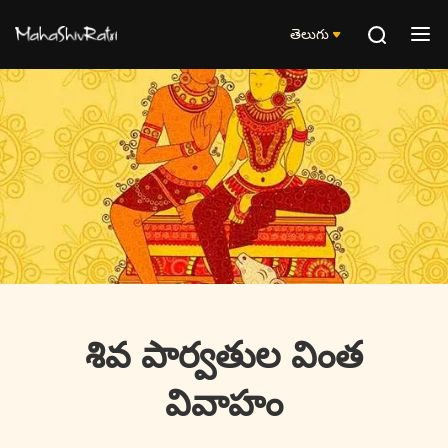
తెలుగు
శివ పార్వతుల వింత
వివాహం