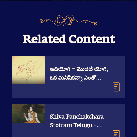
Related Content
ఆదియోగి – మొదటి యోగి,
ఒక మనిషికన్నా ఎంతో
ఉన్నతుడు
Shiva Panchakshara
Stotram Telugu -
శివపంచాక్షర స్తోత్రం