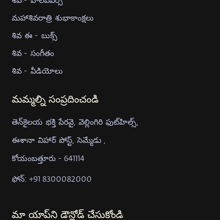
మహాశివరాత్రి శుభాకాంక్షలు
శివ ఈ - బుక్స్
శివ - సంగీతం
శివ - వీడియోలు
మమ్మల్ని సంప్రదించండి
తెన్‍కైలయ భక్తి పేరవై, వెల్లింగిరి ఫుట్‍హిల్స్,
ఈశానా విహార్ పోస్ట్, సెమ్మేడు ,
కోయంబత్తూరు - 641114
ఫోన్: +91 8300082000
మా యాప్‍ని డౌన్లోడ్ చేసుకోండి