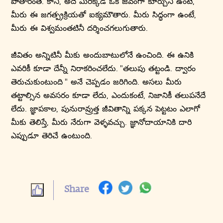
పోతారంతే. కానీ, అదే మీరిక్కడ ఒక జీవంగా కూర్చుని ఉంటె,
మీరు ఈ జగత్ప్రక్రియతో ఐక్యమౌతారు. మీరు సిద్ధంగా ఉంటే,
మీరు ఈ విశ్వమంతటినీ దర్శించగలుగుతారు.
జీవితం అన్నిటినీ మీకు అందుబాటులోనే ఉంచింది. ఈ ఉనికి
ఎవరికీ కూడా దేన్నీ నిరాకరించలేదు. "తలుపు తట్టండి. ద్వారం
తెరుచుకుంటుంది " అనే చెప్పడం జరిగింది. అసలు మీరు
తట్టాల్సిన అవసరం కూడా లేదు, ఎందుకంటే, నిజానికీ తలుపనేదే
లేదు. జ్ఞాపకాల, పునురావ్రుత్త జీవితాన్ని పక్కన పెట్టటం ఎలాగో
మీకు తెలిస్తే, మీరు నేరుగా వెళ్ళవచ్చు. జ్ఞానోదాయానికి దారి
ఎప్పుడూ తెరిచే ఉంటుంది.
Share