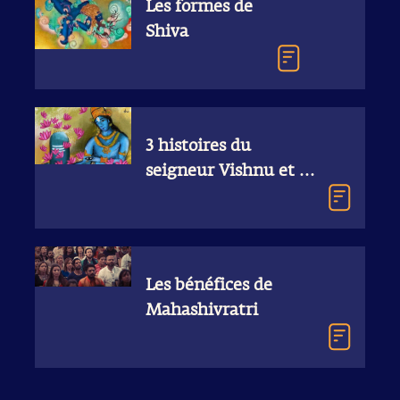
Les formes de
Shiva
3 histoires du
seigneur Vishnu et de
Shiva
Les bénéfices de
Mahashivratri