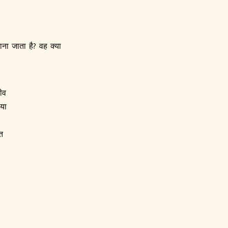
ना जाता है? वह क्या
ीव
 या
ि