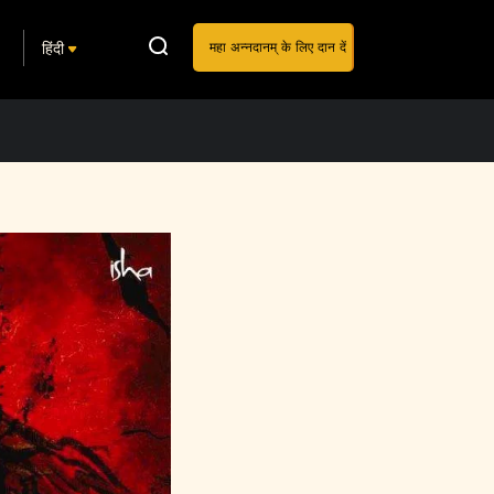
हिंदी
महा अन्नदानम् के लिए दान दें