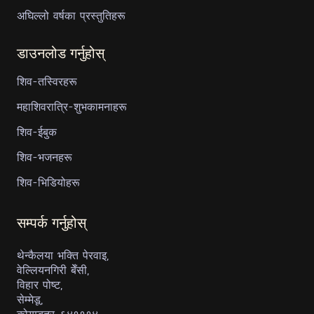
अघिल्लो वर्षका प्रस्तुतिहरू
डाउनलोड गर्नुहोस्
शिव-तस्विरहरू
महाशिवरात्रि-शुभकामनाहरू
शिव-ईबुक
शिव-भजनहरू
शिव-भिडियोहरू
सम्पर्क गर्नुहोस्
थेन्कैलया भक्ति पेरवाइ,
वेल्लियनगिरी बेँसी,
विहार पोष्ट,
सेम्मेडू,
कोयम्बतूर-६४१११४