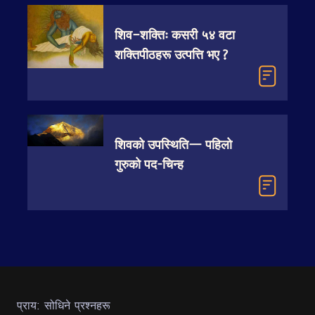
शिव–शक्तिः कसरी ५४ वटा
शक्तिपीठहरू उत्पत्ति भए ?
शिवको उपस्थिति— पहिलो
गुरुको पद-चिन्ह
प्राय: सोधिने प्रश्नहरू