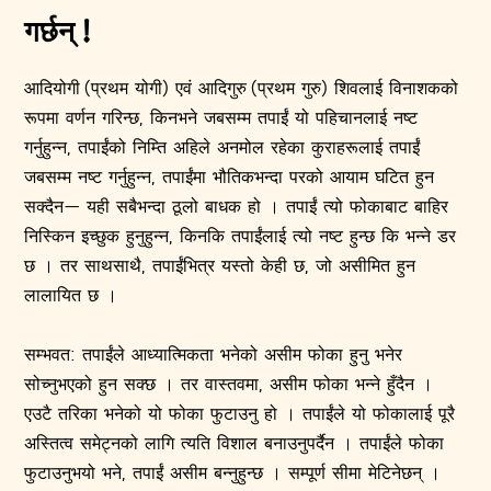
गर्छन् !
आदियोगी (प्रथम योगी) एवं आदिगुरु (प्रथम गुरु) शिवलाई विनाशकको
रूपमा वर्णन गरिन्छ, किनभने जबसम्म तपाईं यो पहिचानलाई नष्ट
गर्नुहुन्न, तपाईंको निम्ति अहिले अनमोल रहेका कुराहरूलाई तपाईं
जबसम्म नष्ट गर्नुहुन्न, तपाईंमा भौतिकभन्दा परको आयाम घटित हुन
सक्दैन— यही सबैभन्दा ठूलो बाधक हो । तपाईं त्यो फोकाबाट बाहिर
निस्किन इच्छुक हुनुहुन्न, किनकि तपाईंलाई त्यो नष्ट हुन्छ कि भन्ने डर
छ । तर साथसाथै, तपाईंभित्र यस्तो केही छ, जो असीमित हुन
लालायित छ ।
सम्भवत: तपाईंले आध्यात्मिकता भनेको असीम फोका हुनु भनेर
सोच्नुभएको हुन सक्छ । तर वास्तवमा, असीम फोका भन्ने हुँदैन ।
एउटै तरिका भनेको यो फोका फुटाउनु हो । तपाईंले यो फोकालाई पूरै
अस्तित्व समेट्नको लागि त्यति विशाल बनाउनुपर्दैन । तपाईंले फोका
फुटाउनुभयो भने, तपाईं असीम बन्नुहुन्छ । सम्पूर्ण सीमा मेटिनेछन् ।