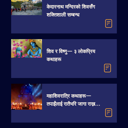
केदारनाथ मन्दिरको शिवसँग
शक्तिशाली सम्बन्ध
शिव र विष्णु— ३ लोकप्रिय
कथाहरू
महाशिवरात्रि कथाहरू—
तपाईंलाई रातैभरि जागा राख्नको
निम्ति !