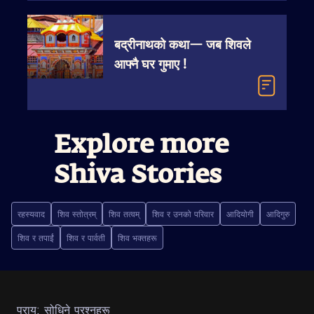
बद्रीनाथको कथा— जब शिवले
आफ्नै घर गुमाए !
Explore more
Shiva Stories
रहस्यवाद
शिव स्तोत्रम्
शिव तत्वम्
शिव र उनको परिवार
आदियोगी
आदिगुरु
शिव र तपाईं
शिव र पार्वती
शिव भक्तहरू
प्राय: सोधिने प्रश्नहरू