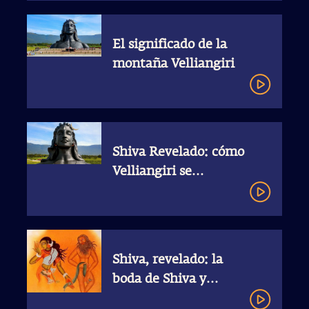
El significado de la
montaña Velliangiri
Shiva Revelado: cómo
Velliangiri se
convirtió en el Kailash
del Sur
Shiva, revelado: la
boda de Shiva y
Párvati