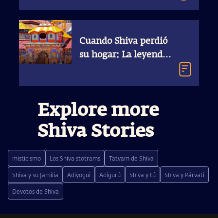
Cuando Shiva perdió
su hogar: La leyenda
de Badrinath
Explore more
Shiva Stories
misticismo
Los Shiva stotrams
Tatvam de Shiva
Shiva y su familia
Adiyogui
Adigurú
Shiva y tú
Shiva y Párvati
Devotos de Shiva