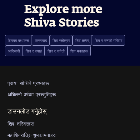
Explore more
Shiva Stories
शिवका कथाहरू
रहस्यवाद
शिव स्तोत्रम्
शिव तत्वम्
शिव र उनको परिवार
आदियोगी
शिव र तपाईं
शिव र पार्वती
शिव भक्तहरू
प्राय: सोधिने प्रश्नहरू
अघिल्लो वर्षका प्रस्तुतिहरू
डाउनलोड गर्नुहोस्
शिव-तस्विरहरू
महाशिवरात्रि-शुभकामनाहरू