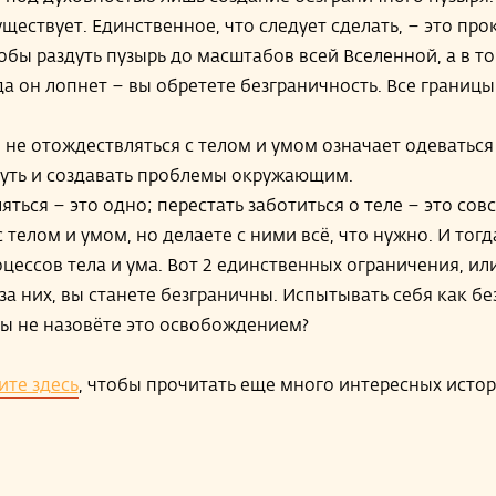
уществует. Единственное, что следует сделать, – это про
тобы раздуть пузырь до масштабов всей Вселенной, а в т
да он лопнет – вы обретете безграничность. Все границы
 не отождествляться с телом и умом означает одеваться 
нуть и создавать проблемы окружающим.
яться – это одно; перестать заботиться о теле – это сов
 телом и умом, но делаете с ними всё, что нужно. И тогд
цессов тела и ума. Вот 2 единственных ограничения, ил
за них, вы станете безграничны. Испытывать себя как б
вы не назовёте это освобождением?
те здесь
, чтобы прочитать еще много интересных исто