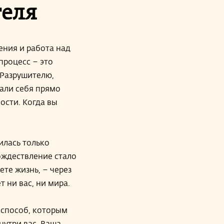
еля
ения и работа над
процесс – это
 Разрушителю,
тали себя прямо
ости. Когда вы
илась только
ождествление стало
те жизнь, – через
т ни вас, ни мира.
 способ, которым
нутри вас. Ваша