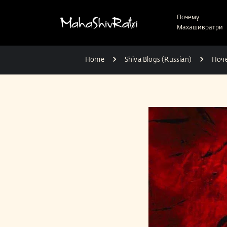
Почему
Махашивратри
Home
Shiva Blogs (Russian)
Поч