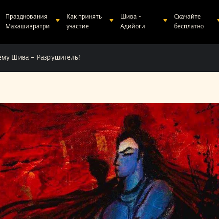
Празднования
Как принять
Шива -
Скачайте
Махашивратри
участие
Адийоги
бесплатно
ему Шива – Разрушитель?