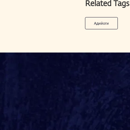
Related Tags
Адийоги