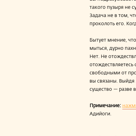
такого пузыря не с
Задача не в том, ч
проколоть его. Ког
Бытует мнение, что
мыться, дурно пах
Нет. Не отождествл
отождествляетесь с
свободными от про
вы связаны. Выйдя 
существо — разве 
Примечание:
нажми
Адийоги.