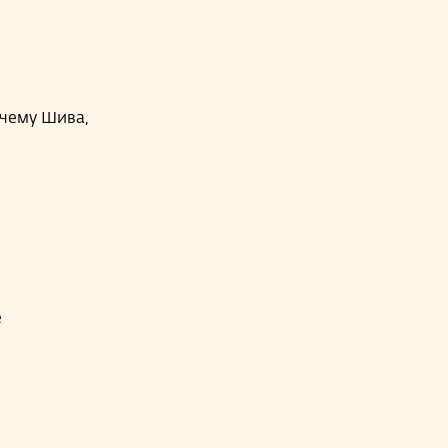
очему Шива,
н
е