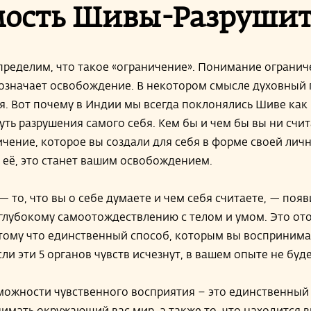
ость Шивы-Разрушит
пределим, что такое «ограничение». Понимание огранич
 означает освобождение. В некотором смысле духовный 
я. Вот почему в Индии мы всегда поклонялись Шиве как
уть разрушения самого себя. Кем бы и чем бы вы ни счи
ичение, которое вы создали для себя в форме своей личн
 её, это станет вашим освобождением.
— то, что вы о себе думаете и чем себя считаете, — появ
глубокому самоотождествлению с телом и умом. Это от
тому что единственный способ, которым вы воспринимае
сли эти 5 органов чувств исчезнут, в вашем опыте не буде
ожности чувственного восприятия – это единственный
мать окружающий вас мир, а также то, что находится в