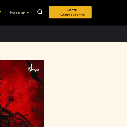
Внести
Русский
пожертвование