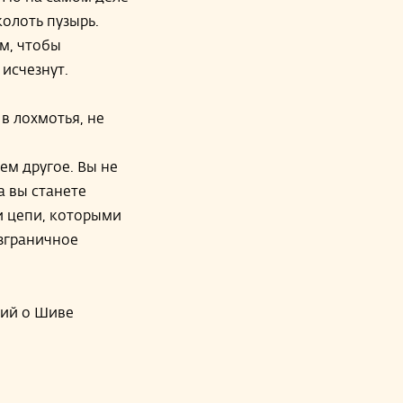
колоть пузырь.
ом, чтобы
 исчезнут.
в лохмотья, не
сем другое. Вы не
а вы станете
и цепи, которыми
езграничное
рий о Шиве