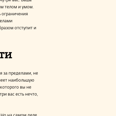
им телом и умом.
ть ограничения
делами
бразом отступит и
ти
я за пределами, не
имеет наибольшую
 которого вы не
три вас есть нечто,
 Но на самом деле