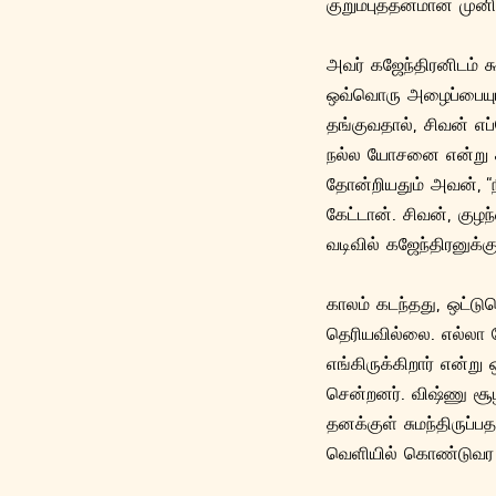
குறும்புத்தனமான முன
அவர் கஜேந்திரனிடம் 
ஒவ்வொரு அழைப்பையும்
தங்குவதால், சிவன் எப
நல்ல யோசனை என்று க
தோன்றியதும் அவன், “நீ
கேட்டான். சிவன், கு
வடிவில் கஜேந்திரனுக்கு
காலம் கடந்தது, ஒட்டு
தெரியவில்லை. எல்லா 
எங்கிருக்கிறார் என்ற
சென்றனர். விஷ்ணு சூழ
தனக்குள் சுமந்திருப்
வெளியில் கொண்டுவர ம