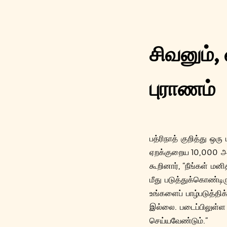
சிவனும், 
புராணம்
பத்ரிநாத் குறித்து ஒ
ஏறக்குறைய 10,000 அடி
கூறினார், “நீங்கள் ம
மீது படுத்துக்கொண்டி
உங்களைப் பாழ்படுத்திக
இல்லை. படைப்பிலுள்ள 
செய்யவேண்டும்.”