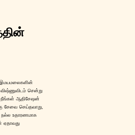
்தின்
ர். இமயமலைகளின்
 விஷ்ணுவிடம் சென்று
் நீங்கள் ஆதிசேஷன்
க்கு சேவை செய்தவாறு,
ஒரு நல்ல உதாரணமாக
ன் ஏதாவது