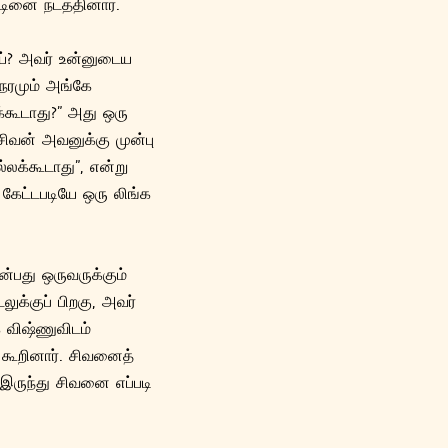
டினை நடத்தினார்.
ய்? அவர் உன்னுடைய
ேரமும் அங்கே
்கூடாது?” அது ஒரு
வன் அவனுக்கு முன்பு
்லக்கூடாது”, என்று
கேட்டபடியே ஒரு லிங்க
்பது ஒருவருக்கும்
க்குப் பிறகு, அவர்
க விஷ்ணுவிடம்
 கூறினார். சிவனைத்
 இருந்து சிவனை எப்படி