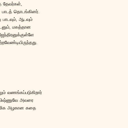
 தேவர்கள்,
 பாடத் தொடங்கினர்.
பாடவும், ஆடவும்
ுடனும், மகத்தான
ஜேந்திரனுக்குள்ளே
்றவேண்டியிருந்தது.
லும் வணங்கப்படுகிறார்
். விஷ்ணுவே அவரை
்கு மிக அழகான கதை