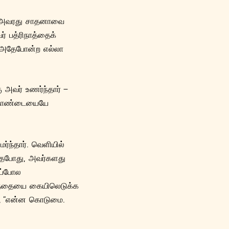
ம், அவரது சாதனாவை
் பத்ரிநாத்தைக்
ரோ அதேபோன்ற எல்லா
ு அவர் உணர்ந்தார் –
ு தொண்டையையே
்ந்தார். வெளியில்
 வந்தபோது, அவர்களது
ைப்போல
ழந்தையை கையிலெடுக்க
தி, “என்ன கொடுமை.