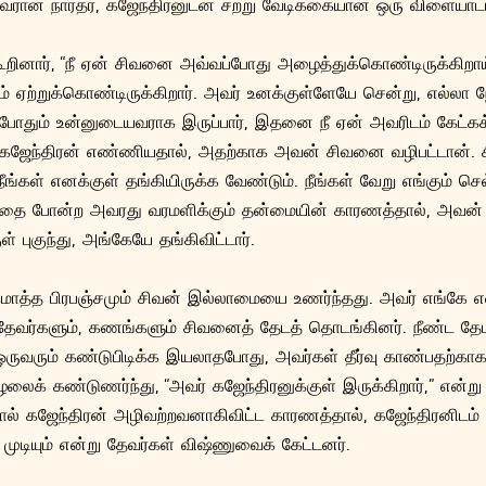
ிவரான நாரதர், கஜேந்திரனுடன் சற்று வேடிக்கையான ஒரு விளையாட்
கூறினார், “நீ ஏன் சிவனை அவ்வப்போது அழைத்துக்கொண்டிருக்கிறா
 ஏற்றுக்கொண்டிருக்கிறார். அவர் உனக்குள்ளேயே சென்று, எல்லா ந
்போதும் உன்னுடையவராக இருப்பார், இதனை நீ ஏன் அவரிடம் கேட்கக
ஜேந்திரன் எண்ணியதால், அதற்காக அவன் சிவனை வழிபட்டான். சி
ங்கள் எனக்குள் தங்கியிருக்க வேண்டும். நீங்கள் வேறு எங்கும் செல
ழந்தை போன்ற அவரது வரமளிக்கும் தன்மையின் காரணத்தால், அவன் 
ள் புகுந்து, அங்கேயே தங்கிவிட்டார்.
மொத்த பிரபஞ்சமும் சிவன் இல்லாமையை உணர்ந்தது. அவர் எங்கே என
தேவர்களும், கணங்களும் சிவனைத் தேடத் தொடங்கினர். நீண்ட தேடலு
ு ஒருவரும் கண்டுபிடிக்க இயலாதபோது, அவர்கள் தீர்வு காண்பதற்கா
லைக் கண்டுணர்ந்து, “அவர் கஜேந்திரனுக்குள் இருக்கிறார்,” என்று
பதால் கஜேந்திரன் அழிவற்றவனாகிவிட்ட காரணத்தால், கஜேந்திரனிடம்
ுடியும் என்று தேவர்கள் விஷ்ணுவைக் கேட்டனர்.