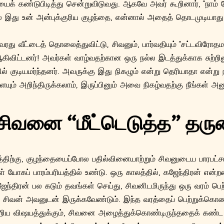
யைக் கண்டுபிடித்து சென்றுவிடுவது. ஆகவே அவர் கூறினார், “நாம்
 இது உன் அன்புக்குரிய குழந்தை, என்னால் அதைத் தொடமுடியாது.
வரது வீட்டைத் தொலைத்துவிட்டு, சிவனும், பார்வதியும் “சட்டவிரோத
கிவிட்டனர்! அவர்கள் வாழ்வதற்கான ஒரு நல்ல இடத்துக்காக சுற்றிலு
ில் குடியமர்ந்தனர். அவருக்கு இது நிகழும் என்று தெரியாதா என்று ந
ும் அறிந்திருக்கலாம், இருப்பினும் அவை நிகழ்வதற்கு நீங்கள் அனும
சிவனை “மீட்டெடுத்த” தரு
கத்திற்கு, குழந்தையைப்போல பதில்வினையாற்றும் சிவனுடைய பாரப
் யோகப் பாரம்பரியத்தில் உண்டு. ஒரு காலத்தில், கஜேந்திரன் என்ற
ேந்திரன் பல கடும் தவங்கள் செய்து, சிவனிடமிருந்து ஒரு வரம் ப
 சிவன் அவனுடன் இருக்கவேண்டும். இந்த வரத்தைப் பெற்றுக்கொண
றிய விஷயத்துக்கும், சிவனை அழைத்துக்கொண்டிருந்ததைக் கண்ட 