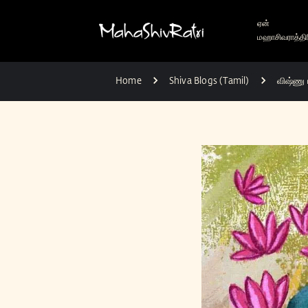
ஏன்
மஹாசிவராத்திர
Home
Shiva Blogs (Tamil)
விஷ்ணு 