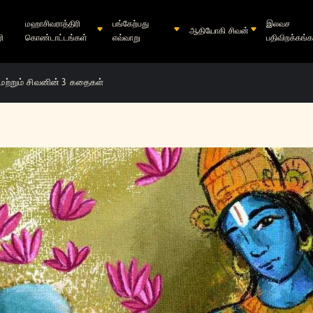
மஹாசிவராத்திரி
பங்கேற்பது
இலவச
ஆதியோகி சிவன்
ி
கொண்டாட்டங்கள்
எவ்வாறு
பதிவிறக்கங்க
மற்றும் சிவனின் 3 கதைகள்