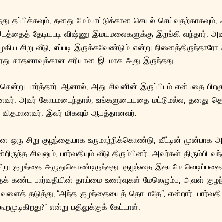
ந்து தப்பிக்கவும், தனது மேம்பாட்டுக்கான செயல் செய்வதற்காகவு
டத்தைத் தேடியபடி விஷ்ணு இமயமலைகளுக்கு இறங்கி வந்தார். அவர
ழகிய சிறு வீடு, எப்படி இருக்கவேண்டும் என்று நினைத்திருந்தா
ரது சாதனாவுக்கான சரியான இடமாக அது இருந்தது.
் சென்று பார்த்தார். ஆனால், அது சிவனின் இருப்பிடம் என்பதை பிறக
ானவர். அவர் கோபமடைந்தால், உங்களுடையதை மட்டுமல்ல, தனத
 விதமானவர். இவர் மிகவும் ஆபத்தானவர்.
ரு சிறு குழந்தையாக உருமாற்றிக்கொண்டு, வீட்டின் முன்பாக அமர
்றிருந்த சிவனும், பார்வதியும் வீடு திரும்பினர். அவர்கள் திரும்பி
ரு சிறு குழந்தை அழுதுகொண்டிருந்தது. குழந்தை இதயமே வெடிப்பத
க் கண்ட பார்வதியின் தாய்மை உணர்வுகள் மேலெழும்ப, அவள் கு
 அவளைத் தடுத்து, “அந்த குழந்தையைத் தொடாதே”, என்றார். பார்வ
ூறமுடிகிறது?” என்று பதிலுக்குக் கேட்டாள்.