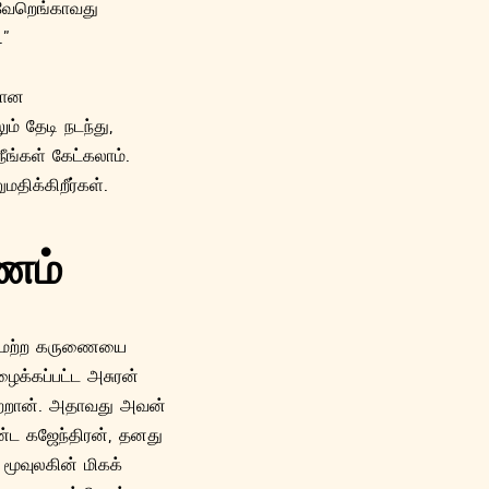
 வேறெங்காவது
”
மான
ம் தேடி நடந்து,
ீங்கள் கேட்கலாம்.
திக்கிறீர்கள்.
ணம்
ட்சமற்ற கருணையை
ழைக்கப்பட்ட அசுரன்
ெற்றான். அதாவது அவன்
்ட கஜேந்திரன், தனது
மூவுலகின் மிகக்