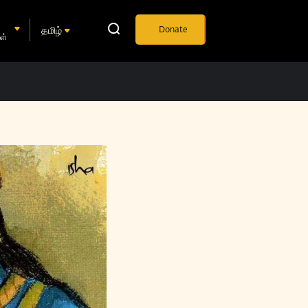
தமிழ்
Donate
ள்