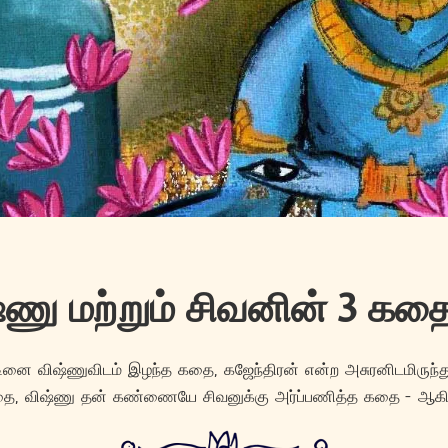
்ணு மற்றும் சிவனின் 3 கத
டினை விஷ்ணுவிடம் இழந்த கதை, கஜேந்திரன் என்ற அசுரனிடமிருந
கதை, விஷ்ணு தன் கண்ணையே சிவனுக்கு அர்ப்பணித்த கதை - ஆகி