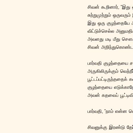
சிவன் கூறினார், “இது
சுற்றுமுற்றும் ஒருவர
இது ஒரு குழந்தையே அ
விட்டுச்செல்ல அனுமதிக
அவளது மடி மீது சௌக
சிவன் அறிந்துகொண்டார்
பார்வதி குழந்தையை சம
அருகிலிருக்கும் வெந்ந
பூட்டப்பட்டிருந்ததைக் 
குழந்தையை எடுக்காதே 
அவன் கதவைப் பூட்டிவி
பார்வதி, “நாம் என்ன ச
சிவனுக்கு இரண்டு தே