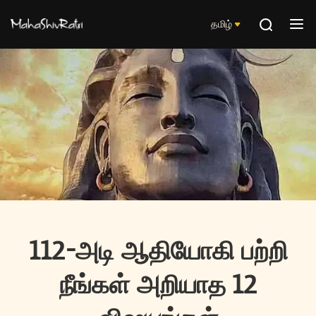
தமிழ்
112-அடி ஆதியோகி பற்றி
நீங்கள் அறியாத 12