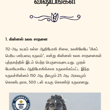
விஷயங்கள்
1. கின்னஸ் உலக சாதனை
112-அடி உயரம் உள்ள ஆதியோகி சிலை, உலகிலேயே “மிகப்
பெரிய மார்பளவு உருவம்”, என்று கின்னஸ் உலக சாதனைகள்
புத்தகத்தில் இடம் பெற்ற பெருமையுடையது. முதல்
யோகியாகிய ஆதியோகிக்காக உருவாக்கப்பட்ட இந்த
உருவச்சின்னம் 150 அடி நீளமும் 25 அடி அகலமும்
கொண்டதாக, 500 டன் எஃகு கொண்டு உருவானது.