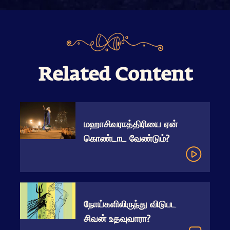
Related Content
மஹாசிவராத்திரியை ஏன்
கொண்டாட வேண்டும்?
நோய்களிலிருந்து விடுபட
சிவன் உதவுவாரா?