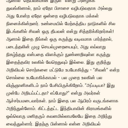
ஆனால் "தெய்வீகமான இருள்" என்று அழைக்க
துவங்கினால், நாம் ஏதோ பிசாசை வழிபடுவதாக அல்லது
அது போன்ற ஏதோ ஒன்றை வழிபடுவதாக மக்கள்
நினைக்கின்றனர். உண்மையில் மேற்கத்திய நாடுகளில் சில
இடங்களில் சிவன் ஒரு தீயவன் என்று சித்தரிக்கிறார்கள்!
ஆனால் இதை நீங்கள் ஒரு கருத்து வடிவமாக பார்த்தால்,
படைத்தலின் முழு செயல்முறையையும், அது எவ்வாறு
நிகழ்ந்தது என்பதை விளக்கும் நுண்ணறிவுள்ள கருத்து
இதைத்தவிர உலகில் வேறெதுவும் இல்லை. இது குறித்து
அறிவியல் சொற்களை மட்டுமே உபயோகித்து - "சிவன்" என்ற
சொல்லை உபயோகிக்காமல் - பல முறை உலகின் பல
விஞ்ஞானிகளிடம் நாம் பேசியிருக்கிறோம். "அப்படியா? இது
முன்பே அறியப்பட்டதா? எப்போது?" என்று அவர்கள்
ஆச்சர்யமடைவார்கள். நாம் இதை பல ஆயிரம் வருடங்களாக
அறிந்துள்ளோம். கிட்டத்தட்ட இந்தியாவின் கிராமங்களில்
ஒவ்வொரு மனிதரும் கவனமில்லாமலேயே இதை அறிந்து
வைத்துள்ளார். இதற்கு பின்னால் என்ன அறிவியல்