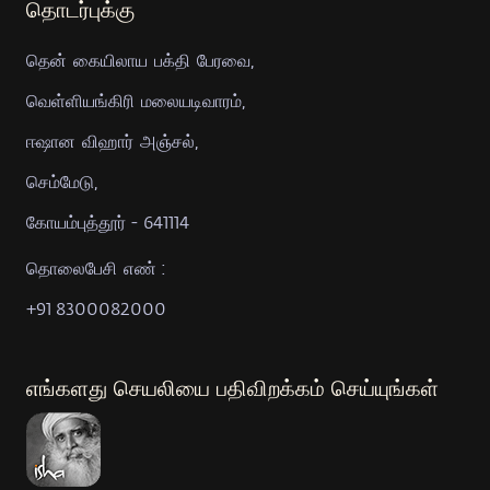
தொடர்புக்கு
தென் கையிலாய பக்தி பேரவை,
வெள்ளியங்கிரி மலையடிவாரம்,
ஈஷான விஹார் அஞ்சல்,
செம்மேடு,
கோயம்புத்தூர் - 641114
தொலைபேசி எண் :
+91 8300082000
எங்களது செயலியை பதிவிறக்கம் செய்யுங்கள்