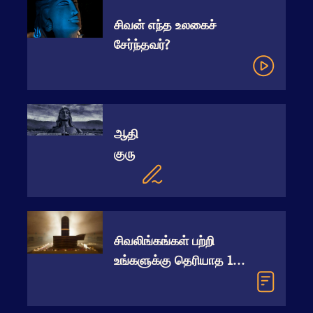
சிவன் எந்த உலகைச்
சேர்ந்தவர்?
ஆதி
குரு
சிவலிங்கங்கள் பற்றி
உங்களுக்கு தெரியாத 12
விஷயங்கள்