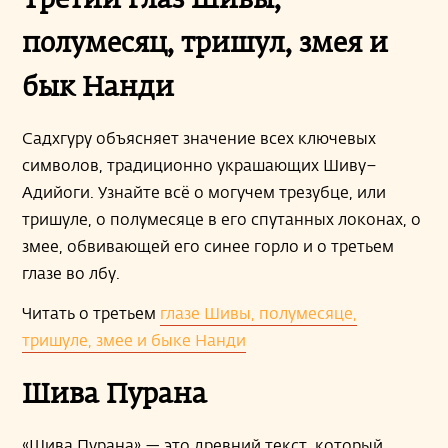
Третий глаз Шивы,
полумесяц, тришул, змея и
бык Нанди
Садхгуру объясняет значение всех ключевых
символов, традиционно украшающих Шиву–
Адийоги. Узнайте всё о могучем трезубце, или
тришуле, о полумесяце в его спутанных локонах, о
змее, обвивающей его синее горло и о третьем
глазе во лбу.
Читать о третьем
глазе Шивы, полумесяце,
тришуле, змее и быке Нанди
Шива Пурана
«Шива Пурана» — это древний текст, который