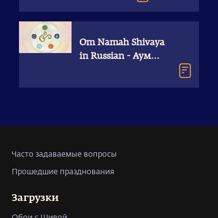
Om Namah Shivaya
in Russian - Аум
Намах Шивая или
Ом Намах Шивая:
как правильно
произносить
Махамантру?
Часто задаваемые вопросы
Прошедшие празднования
Загрузки
Обои с Шивой