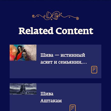
Related Content
Шива — истинный
аскет и семьянин.
Статья о Шиве
Шива
Аштакам