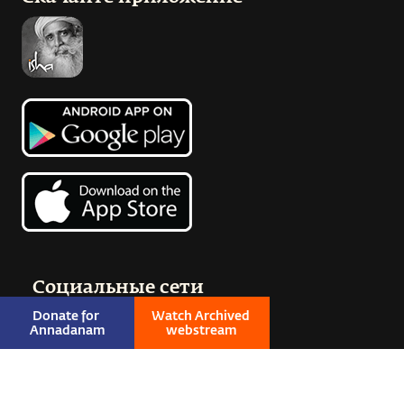
Социальные сети
Donate for 
Watch Archived 
Annadanam
webstream