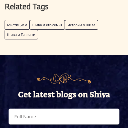
Related Tags
Мистицизм
Шива и его семья
Истории о Шиве
Шива и Парвати
Get latest blogs on Shiva