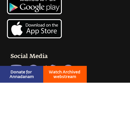
Social Media
Donate for 
Watch Archived 
Annadanam
webstream
© 2026 SADHGURU ALL RIGHTS RESERVED
|
PRIVACY
|