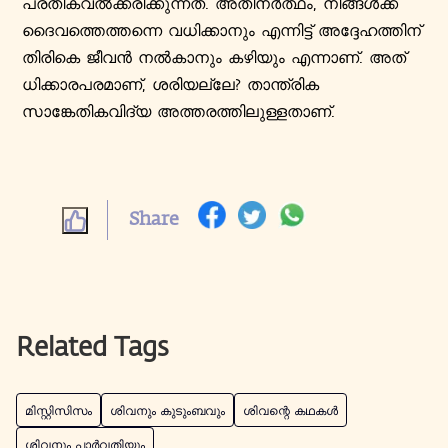
പ്രതീകവൽക്കരിക്കുന്നത്. അതിനർത്ഥം, നിങ്ങൾക്ക്
ദൈവത്തെത്തന്നെ വധിക്കാനും എന്നിട്ട് അദ്ദേഹത്തിന്
തിരികെ ജീവൻ നൽകാനും കഴിയും എന്നാണ്. അത്
ധിക്കാരപരമാണ്, ശരിയല്ലേ? താന്ത്രിക
സാങ്കേതികവിദ്യ അത്തരത്തിലുള്ളതാണ്.
Share
Related Tags
മിസ്റ്റിസിസം
ശിവനും കുടുംബവും
ശിവന്റെ കഥകൾ
ശിവനും പാർവതിയും