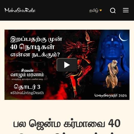
தமிழ்
பல ஜென்ம கர்மாவை 40