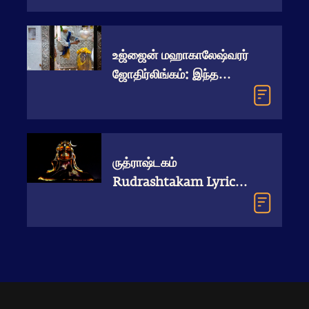
உஜ்ஜைன் மஹாகாலேஷ்வரர்
ஜோதிர்லிங்கம்: இந்த
சிவலிங்கத்தை இவ்வளவு
சக்திவாய்ந்ததாக
மாற்றுவது எது?
ருத்ராஷ்டகம்
Rudrashtakam Lyrics,
Meaning in Tamil