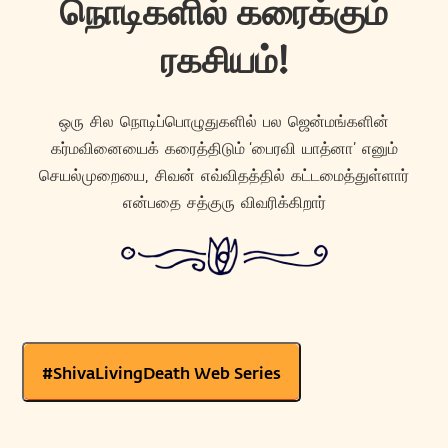
நொடிகளில் கரைக்கும்
ரகசியம்!
ஒரு சில நொடிப்பொழுதுகளில் பல ஜென்மங்களின்
கர்மவினையைக் கரைத்திடும் ‘பைரவி யாத்னா’ எனும்
செயல்முறையை, சிவன் எவ்விதத்தில் கட்டமைத்துள்ளார்
என்பதை சத்குரு விவரிக்கிறார்
#ShivaLivingDeath Web Series