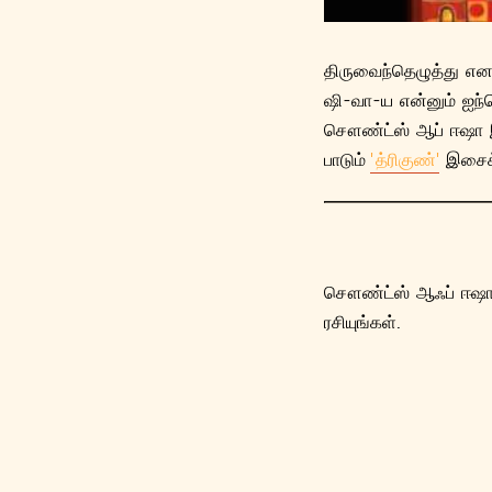
திருவைந்தெழுத்து என 
ஷி-வா-ய என்னும் ஐந்த
சௌண்ட்ஸ் ஆப் ஈஷா இசை
பாடும்
'த்ரிகுண்'
இசைக்க
சௌண்ட்ஸ் ஆஃப் ஈஷா
ரசியுங்கள்.