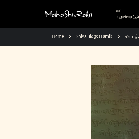
ஏன்
மஹாசிவராத்திர
Home
Shiva Blogs (Tamil)
சிவ பஞ்