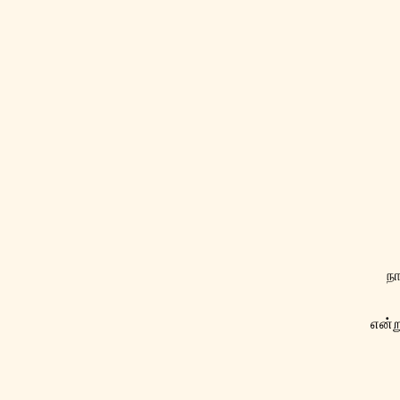
ந
என்ற