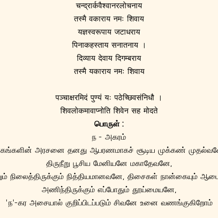
चन्द्रार्कवैश्वानरलोचनाय
तस्मै वकाराय नमः शिवाय
यज्ञस्वरूपाय जटाधराय
पिनाकहस्ताय सनातनाय ।
दिव्याय देवाय दिगम्बराय
तस्मै यकाराय नमः शिवाय
पञ्चाक्षरमिदं पुण्यं यः पठेच्छिवसंनिधौ ।
शिवलोकमावाप्नोति शिवेन सह मोदते
பொருள் :
ந - அகரம்
ாகங்களின் அரசனை தனது ஆபரணமாகச் சூடிய முக்கண் முதல்வன
திருநீறு பூசிய மேனியனே மகாதேவனே,
ும் நிலைத்திருக்கும் நித்தியமானவனே, திசைகள் நான்கையும் ஆ
அணிந்திருக்கும் எப்போதும் தூய்மையனே,
'ந'-கர அசையால் குறிப்பிடப்படும் சிவனே உனை வணங்குகிறோம்