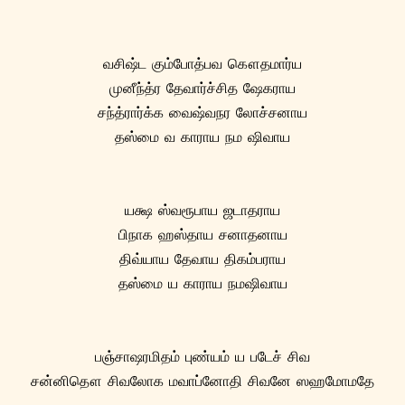
வசிஷ்ட கும்போத்பவ கௌதமார்ய
முனீந்த்ர தேவார்ச்சித ஷேகராய
சந்த்ரார்க்க வைஷ்வநர லோச்சனாய
தஸ்மை வ காராய நம ஷிவாய
யக்ஷ ஸ்வரூபாய ஜடாதராய
பிநாக ஹஸ்தாய சனாதனாய
திவ்யாய தேவாய திகம்பராய
தஸ்மை ய காராய நமஷிவாய
பஞ்சாஷரமிதம் புண்யம் ய படேச் சிவ
சன்னிதௌ சிவலோக மவாப்னோதி சிவனே ஸஹமோமதே