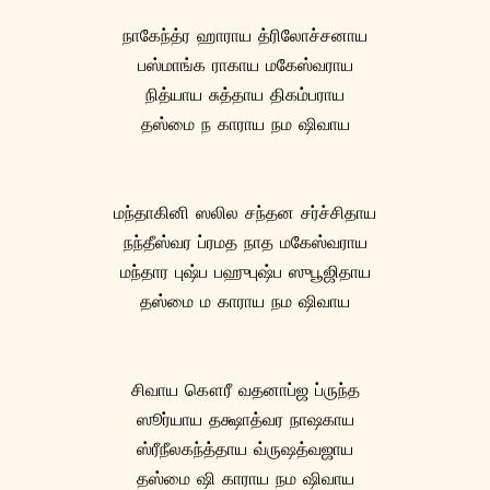
நாகேந்த்ர ஹாராய த்ரிலோச்சனாய
பஸ்மாங்க ராகாய மகேஸ்வராய
நித்யாய சுத்தாய திகம்பராய
தஸ்மை ந காராய நம ஷிவாய
மந்தாகினி ஸலில சந்தன சர்ச்சிதாய
நந்தீஸ்வர ப்ரமத நாத மகேஸ்வராய
மந்தார புஷ்ப பஹுபுஷ்ப ஸுபூஜிதாய
தஸ்மை ம காராய நம ஷிவாய
சிவாய கௌரீ வதனாப்ஜ ப்ருந்த
ஸூர்யாய தக்ஷாத்வர நாஷகாய
ஸ்ரீநீலகந்த்தாய வ்ருஷத்வஜாய
தஸ்மை ஷி காராய நம ஷிவாய