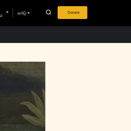
தமிழ்
Donate
ள்