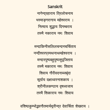
Sanskrit
नागेन्द्रहाराय त्रिलोचनाय
भस्माङ्गरागाय महेश्वराय ।
नित्याय शुद्धाय दिगम्बराय
तस्मै नकाराय नमः शिवाय
मन्दाकिनीसलिलचन्दनचर्चिताय
नन्दीश्वरप्रमथनाथमहेश्वराय ।
मन्दारपुष्पबहुपुष्पसुपूजिताय
तस्मै मकाराय नमः शिवाय
शिवाय गौरीवदनाब्जबृंदा
सूर्याय दक्षाध्वरनाशकाय ।
श्रीनीलकण्ठाय वृषध्वजाय
तस्मै शिकाराय नमः शिवाय
वशिष्ठकुम्भोद्भवगौतमार्यमूनीन्द्र देवार्चिता शेखराय ।