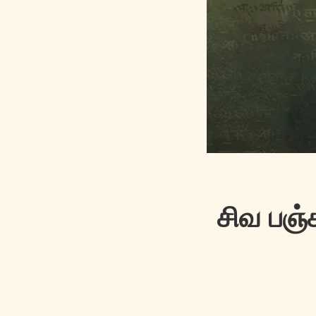
சிவ பஞ்ச