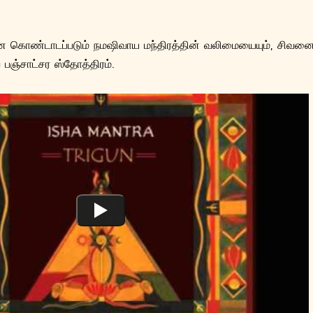
என கொண்டாடப்படும் நமஷிவாய மந்திரத்தின் வலிமையையும், சிவனை
 பஞ்சாட்சர ஸ்தோத்திரம்.