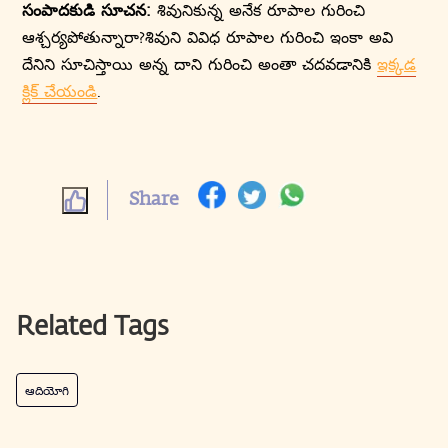
సంపాదకుడి సూచన:
శివునికున్న అనేక రూపాల గురించి
ఆశ్చర్యపోతున్నారా?శివుని వివిధ రూపాల గురించి ఇంకా అవి
దేనిని సూచిస్తాయి అన్న దాని గురించి అంతా చదవడానికి
ఇక్కడ
క్లిక్ చేయండి
.
Share
Related Tags
ఆదియోగి