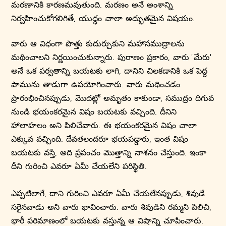
మరణానికి కారణమవుతుంది. మరణం అనే అంశాన్ని
నిర్వహించుకోగలిగితే, యుద్ధం చాలా అద్భుతమైన విషయం.
వారు ఆ విధంగా పొత్తు కుదుర్చుకుని మహాసముద్రాలను
మథించాలని నిర్ణయించుకున్నారు. పురాణం ప్రకారం, వారు 'మేరు'
అనే ఒక పర్వతాన్ని బయటకు లాగి, దానిని చిలకడానికి ఒక పెద్ద
పామును తాడుగా ఉపయోగించారు. వారు మథించడం
ప్రారంభించినప్పుడు, మొదట్లో అమృతం కాకుండా, సముద్రం దిగువ
నుండి భయంకరమైన విషం బయటకు వచ్చింది. దీనిని
హాలాహలం అని పిలిచేవారు. ఈ భయంకరమైన విషం చాలా
ఎక్కువ వచ్చింది. దేవతలందరూ భయపడ్డారు, ఇంత విషం
బయటకు వస్తే, అది ప్రపంచం మొత్తాన్ని నాశనం చేస్తుంది. ఇంకా
దీని గురించి ఎవరూ ఏమీ చేయలేని పరిస్థితి.
ఎప్పటిలాగే, దాని గురించి ఎవరూ ఏమీ చేయలేనప్పుడు, శివుడే
సరైనవాడు అని వారు భావించారు. వారు శివుడిని రమ్మని పిలిచి,
భారీ పరిమాణంలో బయటకు వస్తున్న ఆ విషాన్ని చూపించారు.