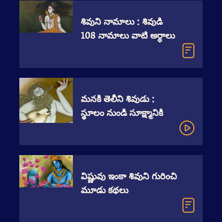
శివుని నామాలు : శివుడి
108 నామాలు వాటి అర్ధాలు
మనకి తెలీని శివుడు :
స్థూలం నుండి సూక్ష్మానికి
విష్ణువు ఇంకా శివుని గురించి
మూడు కథలు