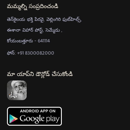
మమ్మల్ని సంప్రదించండి
తెన్‍కైలయ భక్తి పేరవై, వెల్లింగిరి ఫుట్‍హిల్స్,
ఈశానా విహార్ పోస్ట్, సెమ్మేడు ,
కోయంబత్తూరు - 641114
ఫోన్: +91 8300082000
మా యాప్‍ని డౌన్లోడ్ చేసుకోండి