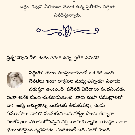
అర్ధం. శివుని నీలికంఠం వెనుక ఉన్న ప్రతీకను సద్గురు
వివరిస్తున్నారు.
ప్రశ్న:
శివుని నీలి కంఠం వెనుక ఉన్న ప్రతీక ఏమిటి?
సద్గురు:
యోగ సాంప్రదాయంలో ఒక కథ ఉంది.
దేవతలు ఇంకా రాక్షసుల మధ్య ఎప్పుడూ వివాదం
నడుస్తూ ఉంటుంది. పదేపదే విభేదాలు సంభవించడం
ఇంకా అనేక మంది చంపబడుతుంటే, వారు మహా సముద్రాలలో
దాగి ఉన్న అమృతాన్ని బయటకు తీసుకువచ్చి, రెండు
సమూహాలు దానిని పంచుకుని అమరత్వం పొంది తద్వారా
సంతోషంగా పోరాడుకోవచ్చని నిర్ణయించుకున్నారు. యుద్ధం చాలా
భయంకరమైన వ్యవహారం, ఎందుకంటే అది ఎంతో మంది