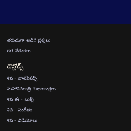
తరుచుగా అడిగే ప్రశ్నలు
గత వేడుకలు
డౌన్లోడ్స్
శివ - వాల్‍పేపర్స్
మహాశివరాత్రి శుభాకాంక్షలు
శివ ఈ - బుక్స్
శివ - సంగీతం
శివ - వీడియోలు