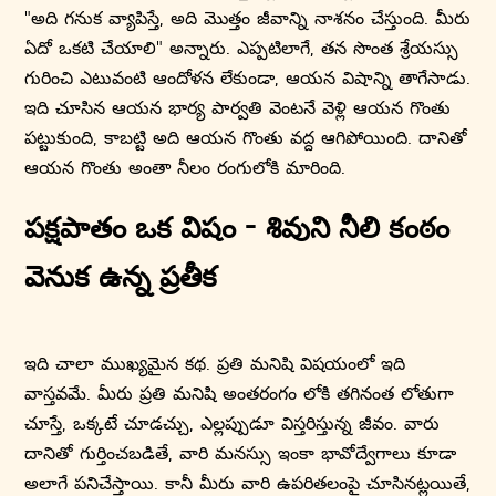
"అది గనుక వ్యాపిస్తే, అది మొత్తం జీవాన్ని నాశనం చేస్తుంది. మీరు
ఏదో ఒకటి చేయాలి" అన్నారు. ఎప్పటిలాగే, తన సొంత శ్రేయస్సు
గురించి ఎటువంటి ఆందోళన లేకుండా, ఆయన విషాన్ని తాగేసాడు.
ఇది చూసిన ఆయన భార్య పార్వతి వెంటనే వెళ్లి ఆయన గొంతు
పట్టుకుంది, కాబట్టి అది ఆయన గొంతు వద్ద ఆగిపోయింది. దానితో
ఆయన గొంతు అంతా నీలం రంగులోకి మారింది.
పక్షపాతం ఒక విషం - శివుని నీలి కంఠం
వెనుక ఉన్న ప్రతీక
ఇది చాలా ముఖ్యమైన కథ. ప్రతి మనిషి విషయంలో ఇది
వాస్తవమే. మీరు ప్రతి మనిషి అంతరంగం లోకి తగినంత లోతుగా
చూస్తే, ఒక్కటే చూడచ్చు, ఎల్లప్పుడూ విస్తరిస్తున్న జీవం. వారు
దానితో గుర్తించబడితే, వారి మనస్సు ఇంకా భావోద్వేగాలు కూడా
అలాగే పనిచేస్తాయి. కానీ మీరు వారి ఉపరితలంపై చూసినట్లయితే,