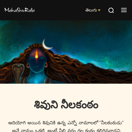
తెలుగు
శివుని నీలకంఠం
ఆదియోగి అయిన శివునికి ఉన్న ఎన్నో నామాలలో "నీలకంఠుడు"
అనే నామం ఒకటి. అంటే నీలి వర్ణం గల కంఠం కలిగినవాడని