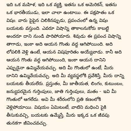
ఇది ఒక మహిళ, ఇది ఒక వ్యక్తి, ఇతను ఒక అమెరికన్, ఇతను
ఒక భారతీయుడు, ఇలా చాలా ఉంటాయి. ఈ పక్షపాతం ఒక
విషం. వారు పైపైన చిలికినప్పుడు, ప్రపంచంలో ఉన్న విషం
బయటకు వస్తుంది. ఎవరూ విషాన్ని తాకాలనుకోరు కాబట్టి
అందరూ దాని నుండి పారిపోయారు. శివుడు ఈ ప్రపంచ విషాన్ని
తాగాడు, ఇంకా అది ఆయన గొంతు వద్ద ఆగిపోయింది. అది
లోపలికి వెళ్లి ఉంటే, ఆయన విషపూరితం అయ్యేవాడు. కానీ అది
ఆయన గొంతు వద్ద ఆగిపోయింది, ఇంకా ఆయన దానిని
ఎప్పుడైనా ఉమ్మివేయవచ్చు. అది మీ గొంతులో ఉంటే, మీరు
దానిని ఉమ్మివేయవచ్చు. అది మీ వ్యవస్థలోకి ప్రవేశిస్తే, మీరు దాన్ని
బయటకు తీయలేరు. ప్రస్తుతం, మీ జాతీయత, లింగం, కుటుంబం,
జన్యుపరమైన గుర్తింపులు, జాతి గుర్తింపులు, మతం - ఇవి మీ
గొంతులో ఆగలేదు. అవి మీ శరీరంలోని ప్రతి కణంలోకి
వెళ్లిపోయాయి. విషయం ఏమిటంటే, వాటిని మధించి పైకి
తీసుకువచ్చి, బయటకు ఉమ్మేస్తే, మీరు ఇక్కడ ఒక జీవపు
తునకగా జీవించవచ్చు.