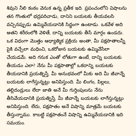
శివుని నీలి కంఠం వెనుక ఉన్న ప్రతీక ఇది. ప్రపంచంలోని విషాలను
తన గొంతులో భద్రపరిచాడు, దానిని బయటకు తీయవలసి
వచ్చినప్పుడు ఉమ్మివేయడానికి సిద్ధంగా ఉంటాడు. ఒకవేళ అది
అతని శరీరంలోకి వెళితే, దాన్ని బయటకు తీసే మార్గం ఉండదు.
ఒక విధంగా మొత్తం ఆధ్యాత్మిక ప్రక్రియ అంతా, మీ పక్షపాతాలన్నీ
పైకి వచ్చేలా మధించి, ఒకరోజున బయటకు ఉమ్మివేసేలా
చేయడమే. అది గనుక ఎంతో లోతుగా ఉంటే, దాన్ని బయటకు
తీయడం ఎలా? నేను మీ పక్షపాతాల్లో ఒకదాన్ని బయటకు
తీయడానికి ప్రయత్నిస్తే, మీ అనుభవంలో మీకు అది మీ జీవాన్నే
బయటకు లాగేస్తున్నట్లు అనిపిస్తుంది. మీ లింగం, పిల్లలు,
తల్లిదండ్రులు లేదా జాతి అనే మీ గుర్తింపులను నేను
తీసివేయడానికి ప్రయత్నిస్తే, మీ జీవాన్నే బయటకు లాగేస్తున్నట్లు
అనిపిస్తుంది. లేదు, పక్షపాతం అనే విషాన్ని మాత్రమే బయటకు
తీస్తున్నాము. కాబట్టి పక్షపాతంనే విషాన్ని ఉమ్మివేయడానికి ఇది
సమయం.