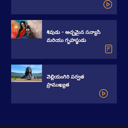
తీసేశాడు?
శివుడు - అచ్చమైన సన్యాసి
మరియు గృహస్థుడు
వెల్లియంగిరి పర్వత
ప్రాముఖ్యత