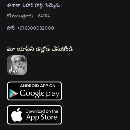
ఈశానా విహార్ పోస్ట్, సెమ్మేడు ,
కోయంబత్తూరు - 641114
ఫోన్: +91 8300082000
మా యాప్‍ని డౌన్లోడ్ చేసుకోండి