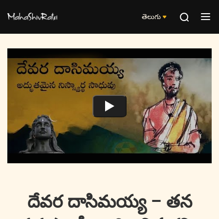
తెలుగు
దేవర దాసిమయ్య – తన