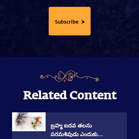
>
Subscribe
Related Content
బ్రహ్మ ఐదవ తలను
పరమశివుడు ఎందుకు