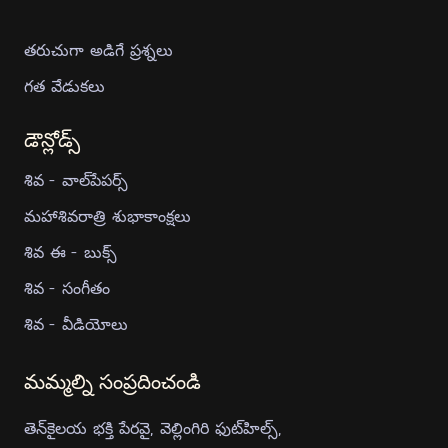
తరుచుగా అడిగే ప్రశ్నలు
గత వేడుకలు
డౌన్లోడ్స్
శివ - వాల్‍పేపర్స్
మహాశివరాత్రి శుభాకాంక్షలు
శివ ఈ - బుక్స్
శివ - సంగీతం
శివ - వీడియోలు
మమ్మల్ని సంప్రదించండి
తెన్‍కైలయ భక్తి పేరవై, వెల్లింగిరి ఫుట్‍హిల్స్,