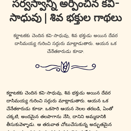
సర్వస్వాన్నీ అర్పించిన కవి-
సాధువు | శివ భక్తుల గాథలు
కర్ణాటకకు చెందిన కవి-సాధువు, శివ భక్తుడు అయిన దేవర
దాసిమయ్య గురించి సద్గురు మాట్లాడుతారు. ఆయన ఒక
చేనేతకారుడు కూడా.
కర్ణాటకకు చెందిన కవి-సాధువు, శివ భక్తుడు అయిన దేవర
దాసిమయ్య గురించి సద్గురు మాట్లాడుతారు. ఆయన ఒక
చేనేతకారుడు కూడా. ఒకసారి ఆయన నెలల తరబడి, ఏంతో
చక్కటి, అందమైన తలపాగాను నేసి, దానిని అమ్మడానికి
తీసుకువెళ్ళాడు. ఆ తరువాత చోటుచేసుకున్న అద్భుతమైన