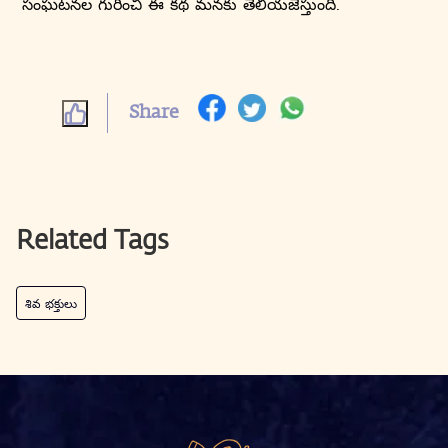
సంఘటనల గురించి ఈ కథ మనకు తెలియజేస్తుంది.
Share
Related Tags
శివ భక్తులు