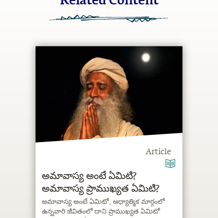
Related Content
Article
అమావాస్య అంటే ఏమిటి?
అమావాస్య ప్రాముఖ్యత ఏమిటి?
అమావాస్య అంటే ఏమిటో, ఆధ్యాత్మిక మార్గంలో
ఉన్నవారి జీవితంలో దాని ప్రాముఖ్యత ఏమిటో