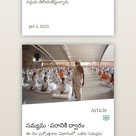
సద్గురు తెలియజేస్తున్నారు.
Jan 2, 2023
Article
సమ్యమ -‌పరానికి ద్వారం
ఈ నెల ప్రశ్నోత్తరాల విభాగంలో, ఒకరు ‘సమ్యమ’