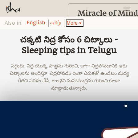
Also in:
More
English
தமிழ்
చక్కటి నిద్ర కోసం 6 చిట్కాలు -
Sleeping tips in Telugu
సద్గురు, నిద్ర యొక్క పాత్రను గురించి, బాగా నిద్రపోవడానికి ఆరు
చిట్కాలను అందిస్తూ, నిద్రపోవడం ఇంకా ఎరుకతో ఉండటం మధ్య
గీతని సరళం చేసే, శాంభవి మహాముద్రను గురించి కూడా
మాట్లాడుతున్నారు.