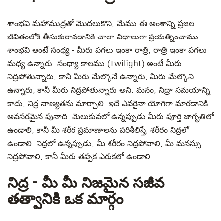
శాంభవి మహాముద్రతో మొదలుకొని, మేము ఈ అంశాన్ని ప్రజల
జీవితంలోకి తీసుకురావడానికి చాలా విధాలుగా ప్రయత్నించాము.
శాంభవి అంటే సంధ్య - మీరు పగలు ఇంకా రాత్రి, రాత్రి ఇంకా పగలు
మధ్య ఉన్నారు. సంధ్యా కాలము (Twilight) అంటే మీరు
నిద్రపోతున్నారు, కానీ మీరు మేల్కొనే ఉన్నారు; మీరు మేల్కొని
ఉన్నారు, కానీ మీరు నిద్రపోతున్నారు అని. మనం, నిద్రా సమయాన్ని
కాదు, నిద్ర నాణ్యతను మార్చాలి. ఇదే ఎవరైనా యోగిగా మారడానికి
అవసరమైన పునాది. మెలుకువలో ఉన్నప్పుడు మీరు పూర్తి జాగృతిలో
ఉండాలి, కానీ మీ శరీర ప్రమాణాలను పరిశీలిస్తే, శరీరం నిద్రలో
ఉండాలి. నిద్రలో ఉన్నప్పుడు, మీ శరీరం నిద్రపోవాలి, మీ మనస్సు
నిద్రపోవాలి, కానీ మీరు తప్పక ఎరుకలో ఉండాలి.
నిద్ర - మీ మీ నిజమైన సజీవ
తత్వానికి ఒక మార్గం