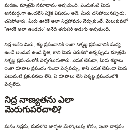
మరణం మాత్రమే సమాధానం అవుతుంది, ఎందుకంటే మీరు
అసమర్థంగా ఉండలేని ఏకైక విషయం అదే. మీరు చనిపోయినప్పుడు,
చనిపోతారు. మీరు ఊరికే అలా నిద్రపోవడం నేర్చుకుంటే, మెలుకువలో
“ఊరకే అలా ఉండడం” అనేది తదుపరి అడుగు అవుతుంది.
నిద్ర అనేది మీరు, శబ్ద ప్రపంచానికి ఇంకా నిశ్శబ్ద ప్రపంచానికి మధ్య
ఉండే అంచున ఉండే స్థితి, కానీ మీరు ఎరుకలో ఉన్నప్పుడు మాత్రమే
నిశ్శబ్ద ప్రపంచంలోకి వెళ్ళగలుగుతారు. ఎరుక లేకండా, మీరు శబ్దాలు
ఇంకా రూపాల ప్రపంచం గుండా వెళ్ళవచ్చు, కానీ ఎరుక లేకుండా మీరు
ఎటువంటి ప్రకంపనలు లేని, ఏ రూపాలు లేని నిశ్శబ్ద ప్రపంచంలోకి
వెళ్ళలేరు.
నిద్ర నాణ్యతను ఎలా
మెరుగుపరచాలి?
మనం నిద్రను, మనలోని జాగృతి మేల్కొలుపు కోసం, ఇంకా వాస్తవం