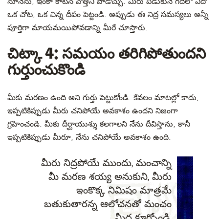
నూనెను, ఇంకా కాటన్ వొత్తిని వాడొచ్చు. మీరు పడుకునే గదిలో ఎదో
ఒక చోట, ఒక చిన్న దీపం పెట్టండి. అప్పుడు ఈ నిద్ర సమస్యలు అన్నీ
పూర్తిగా మాయమయిపోవడాన్ని మీరే చూస్తారు.
చిట్కా 4: సమయం తరిగిపోతుందని
గుర్తుంచుకొండి
మీకు మరణం ఉంది అని గుర్తు పెట్టుకోండి. కేవలం మాటల్లో కాదు,
ఇప్పటికిప్పుడు మీరు చనిపోయే అవకాశం ఉందని నిజంగా
గ్రహించండి. మీకు దీర్ఘాయుశ్శు కలగాలని నేను దీవిస్తాను, కానీ
ఇప్పటికిప్పుడు మీరూ, నేను చనిపోయే అవకాశం ఉంది.
మీరు నిద్రపోయే ముందు, మంచాన్ని
మీ మరణ శయ్య అనుకుని, మీరు
ఇంకొక్క నిమిషం మాత్రమే
బతుకుతారన్న ఆలోచనతో మంచం
మీద కూర్చోండి.