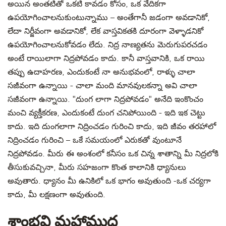
అయిన అంతటితో ఒకటి కావడం కోసం, ఒక వేదికగా
ఉపయోగించాలనుకుంటున్నాము – అంతేగానీ జడంగా అవడానికో,
లేదా నిర్జీవంగా అవడానికో, లేక వాస్తవికతకి దూరంగా వెళ్ళాడనికో
ఉపయోగించాలనుకోవడం లేదు. నిద్ర నాణ్యతను మెరుగుపరచడం
అంటే రాయిలాగా నిద్రపోవడం కాదు. కానీ వాస్తవానికి, ఒక రాయి
తప్పు ఉదాహరణ, ఎందుకంటే నా అనుభవంలో, రాళ్ళు చాలా
సజీవంగా ఉన్నాయి - చాలా మంది మానవులకన్నా అవి చాలా
సజీవంగా ఉన్నాయి. "దుంగ లాగా నిద్రపోవడం" అనేది ఇంకొంచం
మంచి వ్యక్తీకరణ, ఎందుకంటే దుంగ చనిపోయింది - ఇది ఇక చెట్టు
కాదు. ఇది దుంగలాగా నిద్రించడం గురించి కాదు, ఇది జీవం తరహాలో
నిద్రించడం గురించి – ఒకే సమయంలో ఎరుకతో వుంటూనే
నిద్రపోవడం. మీరు ఈ అంశంలో కనీసం ఒక చిన్న శాతాన్ని మీ నిద్రలోకి
తీసుకువచ్చినా, మీరు సహజంగా కొంత కాలానికి ధ్యానులు
అవుతారు. ధ్యానం మీ ఉనికిలో ఒక భాగం అవుతుంది -ఒక చర్యగా
కాదు, మీ లక్షణంగా అవుతుంది.
శాంభవి మహాముద్ర