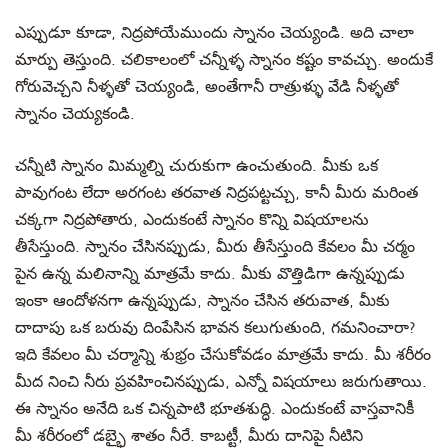
ఎప్పుడూ కూడా, నిద్రపోయేముందు స్నానం చెయ్యండి. అది చాలా
మార్పు తెస్తుంది. చలికాలంలో చన్నీళ్ళ స్నానం కష్టం కావచ్చు. అందుకే
గోరువెచ్చని నీళ్ళతో చెయ్యండి, అంతేగానీ రాత్రుళ్ళు వేడి నీళ్ళతో
స్నానం చెయ్యకండి.
చన్నీటి స్నానం మిమ్మల్ని చురుకుగా ఉంచుతుంది. మీకు ఒక
పావుగంట లేదా అరగంట తరవాత నిద్రపట్టచ్చు, కానీ మీరు మరింత
చక్కగా నిద్రపోతారు, ఎందుకంటే స్నానం కొన్ని విషయాలను
తీసేస్తుంది. స్నానం చేసినప్పుడు, మీరు తీసేస్తుంది కేవలం మీ చర్మం
పైన ఉన్న మలినాన్ని మాత్రమే కాదు. మీకు వొత్తిడిగా ఉన్నప్పుడు
ఇంకా ఆందోళనగా ఉన్నప్పుడు, స్నానం చేసిన తరువాత, మీకు
దాదాపు ఒక బరువు దింపేసిన భావన కలుగుతుంది, గమనించారా?
ఇది కేవలం మీ చర్మాన్ని శుభ్రం చేసుకోవడం మాత్రమే కాదు. మీ శరీరం
మీద నించి నీరు ప్రవహించినప్పుడు, ఎన్నో విషయాలు జరుగుతాయి.
ఈ స్నానం అనేది ఒక చిన్నపాటి భూతశుద్ధి. ఎందుకంటే వాస్తవానికీ
మీ శరీరంలో డబ్భై శాతం నీరే. కాబట్టీ, మీరు దానిపై నీటిని