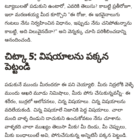
ట్యూబులతో పడుకుని ఉంటారో, ఎవరికి తెలుసు? కాబట్టి ప్రతీరోజూ,
ఇలా మరణశయ్య మీద కూర్చొని "ఈ రోజు, ఈ ఇరవైనాలుగు
గంటలు నేను నిర్వహించిన విధానం, ఇప్పుడు నేను చనిపోతున్నాను
కాబట్టి, అది విలువైనదేనా?" అని వెన్నక్కు చూసి పరిశీలించడాన్ని
ఆనందించండి.
చిట్కా 5: విషయాలను పక్కన
పెట్టండి
పడుకునే ముందు మీరందరూ ఈ పని చెయ్యాలి. మీరు నిద్రలోకి వెళ్ళే
ముందు ఆఖరి మూడు నిమిషాలు, మీరు పోగు చేసుకున్నవన్నీ- ఈ
శరీరం, బుర్రలో ఆలోచనలు, చిన్న విషయాలు. చిన్న విషయాలను
వదిలేయకండి. చిన్న విషయాలే నిజానికి పెద్ద విషయాలు. చాలా
మంది వాళ్ళ దిండుని దాచుకుని ఉంచుకోవటం నేను చూశాను.
వాళ్ళకది చాలా ముఖ్యం తెలుసా మీకు! మీ దిండు, మీ చెప్పులు,
మీకు బంధాలుంటే అవి, పోగుచేసుకున్న అన్నిటినీ పక్కన పెట్టండి.