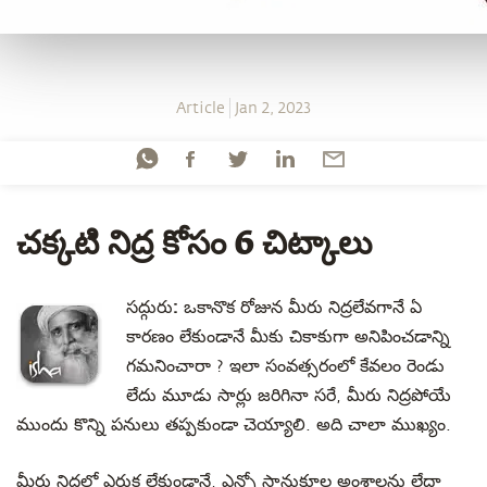
Article
Jan 2, 2023
చక్కటి నిద్ర కోసం 6 చిట్కాలు
సద్గురు:
ఒకానొక రోజున మీరు నిద్రలేవగానే ఏ
కారణం లేకుండానే మీకు చికాకుగా అనిపించడాన్ని
గమనించారా ? ఇలా సంవత్సరంలో కేవలం రెండు
లేదు మూడు సార్లు జరిగినా సరే, మీరు నిద్రపోయే
ముందు కొన్ని పనులు తప్పకుండా చెయ్యాలి. అది చాలా ముఖ్యం.
మీరు నిద్రలో ఎరుక లేకుండానే, ఎన్నో సానుకూల అంశాలను లేదా