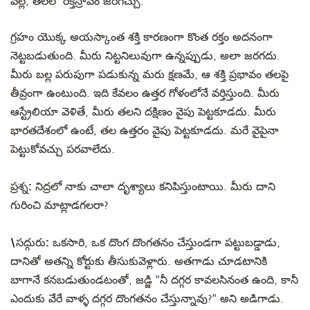
వల్ల, తలలో రక్తస్రావం జరగచ్చు.
గ్రహం యొక్క అయస్కాంత శక్తి కారణంగా కొంత రక్తం అదనంగా
నెట్టబడుతుంది. మీరు నిట్టనిలువుగా ఉన్నప్పుడు, అలా జరగదు.
మీరు బల్ల పరుపుగా పడుకున్న మరు క్షణమే, ఆ శక్తి ప్రభావం తలపై
తీవ్రంగా ఉంటుంది. ఇది కేవలం ఉత్తర గోళంలోనే వర్తిస్తుంది. మీరు
ఆస్ట్రేలియా వెళితే, మీరు తలని దక్షిణం వైపు పెట్టకూడదు. మీరు
భారతదేశంలో ఉంటే, తల ఉత్తరం వైపు పెట్టకూడదు. మరే వైపైనా
పెట్టుకోవచ్చు పరవాలేదు.
ప్రశ్న:
నిద్రలో నాకు చాలా దృశ్యాలు కనిపిస్తుంటాయి. మీరు దాని
గురించి మాట్లాడగలరా?
\సద్గురు:
ఒకసారి, ఒక దొంగ దొంగతనం చేస్తుండగా పట్టుబడ్డాడు,
దానితో అతన్ని కోర్టుకు తీసుకువెళ్లారు. అతగాడు చూడటానికి
బాగానే కనబడుతుండటంతో, జడ్జి "నీ దగ్గర కావలసినంత ఉంది, కానీ
ఎందుకు వేరే వాళ్ళ దగ్గర దొంగతనం చేస్తున్నావు?" అని అడిగాడు.