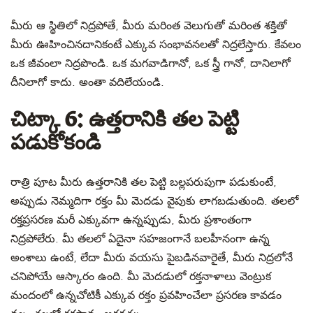
మీరు ఆ స్థితిలో నిద్రపోతే, మీరు మరింత వెలుగుతో మరింత శక్తితో
మీరు ఊహించినదానికంటే ఎక్కువ సంభావనలతో నిద్రలేస్తారు. కేవలం
ఒక జీవంలా నిద్రపొండి. ఒక మగవాడిగానో, ఒక స్త్రీ గానో, దానిలాగో
దీనిలాగో కాదు. అంతా వదిలేయండి.
చిట్కా 6: ఉత్తరానికి తల పెట్టి
పడుకోకండి
రాత్రి పూట మీరు ఉత్తరానికి తల పెట్టి బల్లపరుపుగా పడుకుంటే,
అప్పుడు నెమ్మదిగా రక్తం మీ మెదడు వైపుకు లాగబడుతుంది. తలలో
రక్తప్రసరణ మరీ ఎక్కువగా ఉన్నప్పుడు, మీరు ప్రశాంతంగా
నిద్రపోలేరు. మీ తలలో ఏదైనా సహజంగానే బలహీనంగా ఉన్న
అంశాలు ఉంటే, లేదా మీరు వయసు పైబడినవారైతే, మీరు నిద్రలోనే
చనిపోయే ఆస్కారం ఉంది. మీ మెదడులో రక్తనాళాలు వెంట్రుక
మందంలో ఉన్నచోటికీ ఎక్కువ రక్తం ప్రవహించేలా ప్రసరణ కావడం