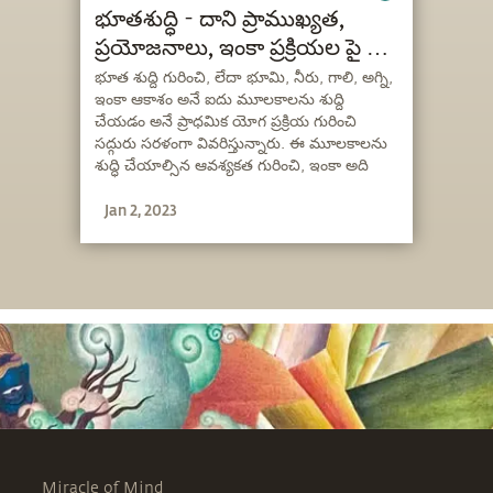
భూతశుద్ధి - దాని ప్రాముఖ్యత,
ప్రయోజనాలు, ఇంకా ప్రక్రియల పై ఒక
సమగ్ర సూచిక
భూత శుద్ది గురించి, లేదా భూమి, నీరు, గాలి, అగ్ని,
ఇంకా ఆకాశం అనే ఐదు మూలకాలను శుద్ది
చేయడం అనే ప్రాధమిక యోగ ప్రక్రియ గురించి
సద్గురు సరళంగా వివరిస్తున్నారు. ఈ మూలకాలను
శుద్ధి చేయాల్సిన ఆవశ్యకత గురించి, ఇంకా అది
ఒకరి జీవితాన్ని ఏ విధంగా మెరుగుపరుస్తుంది
Jan 2, 2023
అన్నదాని గురించి కూడా వివరిస్తున్నారు.
Miracle of Mind