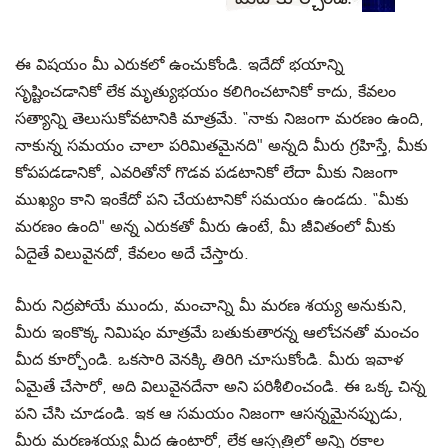
ఈ విషయం మీ ఎరుకలో ఉంచుకోండి. ఇదేదో భయాన్ని
సృష్టించడానికో లేక మృత్యుభయం కలిగించటానికో కాదు, కేవలం
సత్యాన్ని తెలుసుకోవటానికి మాత్రమే. “నాకు నిజంగా మరణం ఉంది,
నాకున్న సమయం చాలా పరిమితమైనది" అన్నది మీరు గ్రహిస్తే, మీకు
కోపపడడానికో, ఎవరితోనో గొడవ పడటానికో లేదా మీకు నిజంగా
ముఖ్యం కాని ఇంకేదో పని చేయటానికో సమయం ఉండదు. “మీకు
మరణం ఉంది" అన్న ఎరుకతో మీరు ఉంటే, మీ జీవితంలో మీకు
ఏదైతే విలువైనదో, కేవలం అదే చేస్తారు.
మీరు నిద్రపోయే ముందు, మంచాన్ని మీ మరణ శయ్య అనుకుని,
మీరు ఇంకొక్క నిమిషం మాత్రమే బతుకుతారన్న ఆలోచనతో మంచం
మీద కూర్చోండి. ఒకసారి వెనక్కి తిరిగి చూసుకోండి. మీరు ఇవాళ
ఏమైతే చేసారో, అది విలువైనదేనా అని పరిశీలించండి. ఈ ఒక్క చిన్న
పని చేసి చూడండి. ఇక ఆ సమయం నిజంగా ఆసన్నమైనప్పుడు,
మీరు మరణశయ్య మీద ఉంటారో, లేక ఆస్పత్రిలో అన్ని రకాల