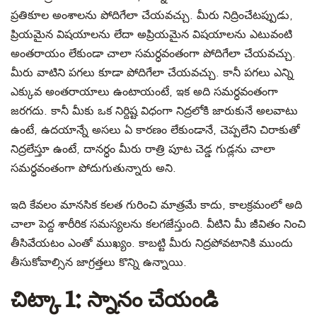
ప్రతికూల అంశాలను పోదిగేలా చేయవచ్చు. మీరు నిద్రించేటప్పుడు,
ప్రియమైన విషయాలను లేదా అప్రియమైన విషయాలను ఎటువంటి
అంతరాయం లేకుండా చాలా సమర్ధవంతంగా పోదిగేలా చేయవచ్చు.
మీరు వాటిని పగలు కూడా పోదిగేలా చేయవచ్చు. కానీ పగలు ఎన్ని
ఎక్కువ అంతరాయాలు ఉంటాయంటే, ఇక అది సమర్ధవంతంగా
జరగదు. కానీ మీకు ఒక నిర్దిష్ట విధంగా నిద్రలోకి జారుకునే అలవాటు
ఉంటే, ఉదయాన్నే అసలు ఏ కారణం లేకుండానే, చెప్పలేని చిరాకుతో
నిద్రలేస్తూ ఉంటే, దానర్ధం మీరు రాత్రి పూట చెడ్డ గుడ్లను చాలా
సమర్ధవంతంగా పోదుగుతున్నారు అని.
ఇది కేవలం మానసిక కలత గురించి మాత్రమే కాదు, కాలక్రమంలో అది
చాలా పెద్ద శారీరిక సమస్యలను కలగజేస్తుంది. వీటిని మీ జీవితం నించి
తీసివేయటం ఎంతో ముఖ్యం. కాబట్టి మీరు నిద్రపోవటానికి ముందు
తీసుకోవాల్సిన జాగ్రత్తలు కొన్ని ఉన్నాయి.
చిట్కా 1: స్నానం చేయండి