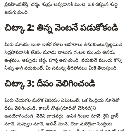
ప్రవహింపజేస్తే, చర్మం శుభ్రం అవ్వడానికి మించి, ఒక రకమైన శుద్ధి
జరుగుతుంది.
చిట్కా 2: తిన్న వెంటనే పడుకోకండి
మీరు మాంసం ఇంకా ఇతర రకాల ఆహారాలు తీసుకుంటున్నట్లయితే,
నిద్రపోవడానికి కనీసం మూడు నాలుగు గంటల ముందు తినడం
ఉత్తమం. అప్పుడు జీర్ణం పూర్తి అవుతుంది. పడుకునే ముందు కొన్ని
నీళ్ళు తాగి పడుకుంటే, మీ సమస్య తీరిపోవటం మీకే తెలుస్తుంది.
చిట్కా 3: దీపం వెలిగించండి
మీరు చేయగల మరొక విషయం ఏమిటంటే, ఒక సేంద్రియ నూనెతో
దీపం వెలిగించండి. కాటన్ వొత్తు(దూదితో చేసినది)ని
ఉపయోగించండి, వేరేవి వాడవద్దు. అవిశ గింజల నూనె, రైస్ బ్రాన్
నూనె, నువ్వుల నూనె, ఆలివ్ నూనె, లేదా మరేదైనా సేంద్రియ