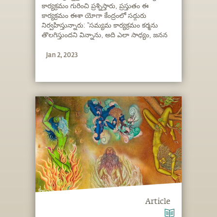
కార్యక్రమం గురించి ప్రశ్నిస్తారు, ప్రస్తుతం ఈ
కార్యక్రమం ఈశా యోగా కేంద్రంలో సద్గురు
నిర్వహిస్తున్నారు: “సమ్యమ కార్యక్రమం కర్మను
తొలగిస్తుందని విన్నాను, అది ఎలా సాధ్యం, జనన
మరణ వలయాల నుంచి బయటపడడానికి ఎలా
Jan 2, 2023
ఉపకరిస్తుందో తెలుసుకోవాలని ఉంది.”
Article