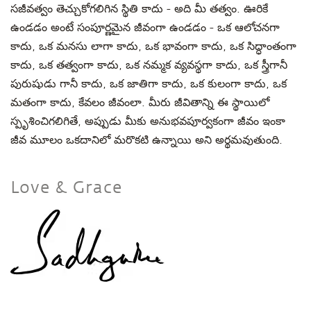
సజీవత్వం తెచ్చుకోగలిగిన స్థితి కాదు - అది మీ తత్వం. ఊరికే
ఉండడం అంటే సంపూర్ణమైన జీవంగా ఉండడం - ఒక ఆలోచనగా
కాదు, ఒక మనసు లాగా కాదు, ఒక భావంగా కాదు, ఒక సిద్ధాంతంగా
కాదు, ఒక తత్వంగా కాదు, ఒక నమ్మక వ్యవస్థగా కాదు, ఒక స్త్రీగానీ
పురుషుడు గానీ కాదు, ఒక జాతిగా కాదు, ఒక కులంగా కాదు, ఒక
మతంగా కాదు, కేవలం జీవంలా. మీరు జీవితాన్ని ఈ స్థాయిలో
స్పృశించిగలిగితే, అప్పుడు మీకు అనుభవపూర్వకంగా జీవం ఇంకా
జీవ మూలం ఒకదానిలో మరొకటి ఉన్నాయి అని అర్థమవుతుంది.
Love & Grace