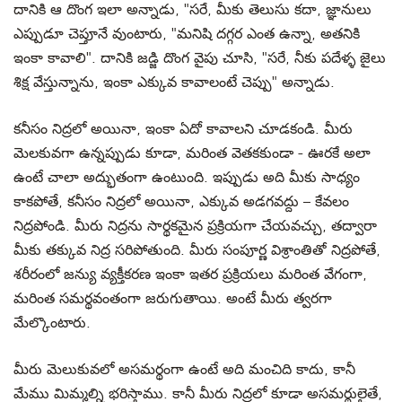
దానికి ఆ దొంగ ఇలా అన్నాడు, "సరే, మీకు తెలుసు కదా, జ్ఞానులు
ఎప్పుడూ చెప్తూనే వుంటారు, "మనిషి దగ్గర ఎంత ఉన్నా, అతనికి
ఇంకా కావాలి". దానికి జడ్జి దొంగ వైపు చూసి, "సరే, నీకు పదేళ్ళ జైలు
శిక్ష వేస్తున్నాను, ఇంకా ఎక్కువ కావాలంటే చెప్పు" అన్నాడు.
కనీసం నిద్రలో అయినా, ఇంకా ఏదో కావాలని చూడకండి. మీరు
మెలకువగా ఉన్నప్పుడు కూడా, మరింత వెతకకుండా - ఊరకే అలా
ఉంటే చాలా అద్భుతంగా ఉంటుంది. ఇప్పుడు అది మీకు సాధ్యం
కాకపోతే, కనీసం నిద్రలో అయినా, ఎక్కువ అడగవద్దు – కేవలం
నిద్రపోండి. మీరు నిద్రను సార్థకమైన ప్రక్రియగా చేయవచ్చు, తద్వారా
మీకు తక్కువ నిద్ర సరిపోతుంది. మీరు సంపూర్ణ విశ్రాంతితో నిద్రపోతే,
శరీరంలో జన్యు వ్యక్తీకరణ ఇంకా ఇతర ప్రక్రియలు మరింత వేగంగా,
మరింత సమర్థవంతంగా జరుగుతాయి. అంటే మీరు త్వరగా
మేల్కొంటారు.
మీరు మెలుకువలో అసమర్థంగా ఉంటే అది మంచిది కాదు, కానీ
మేము మిమ్మల్ని భరిస్తాము. కానీ మీరు నిద్రలో కూడా అసమర్థులైతే,