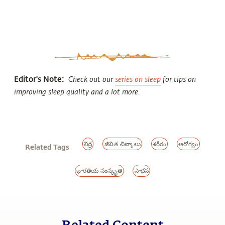
Editor's Note:
Check out our
series on sleep
for tips on
improving sleep quality and a lot more.
నిద్ర
జీవిత చిట్కాలు
శరీరం
ఆరోగ్యం
Related Tags
భారతీయ సంస్కృతి
సాధన