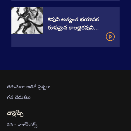
శివుని అత్యంత భయానక
రూపమైన కాలభైరవుని
ప్రాముఖ్యత
తరుచుగా అడిగే ప్రశ్నలు
గత వేడుకలు
డౌన్లోడ్స్
శివ - వాల్‍పేపర్స్