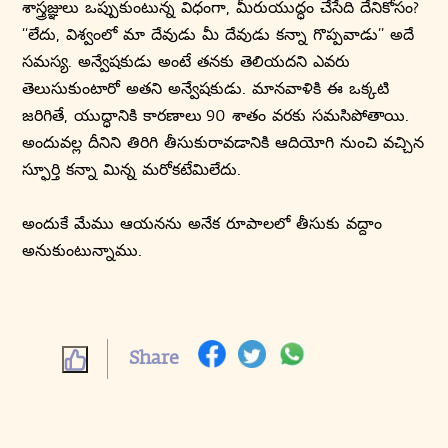
శాస్త్రజ్ఞులు ఒప్పుకుంటున్న విధంగా, మీరుయుద్ధం చేసేది దేనికోసం?
‘‘లేదు, విశ్వంలో మా దేవుడు మీ దేవుడు కన్నా గొప్పవాడు’’ అదే
సమస్య. అన్వేషకుడు అంటే తనకు తెలియదని ఎవరు
తెలుసుకుంటారో అతని అన్వేషకుడు. మానవాళికి ఈ ఒక్కటి
జరిగితే, యుద్ధానికి కారణాలు 90 శాతం వరకు సమసిపోతాయి.
అందువల్ల దీనిని తిరిగి తీసుకురావడానికి ఆదియోగి నుంచి వచ్చిన
స్ఫూర్తి కన్నా మిన్న మరోకటేమిలేదు.
అందుకే మేము ఆయనను అనేక రూపాలలో తీసుకు వద్దాం
అనుకుంటున్నాము.
Share