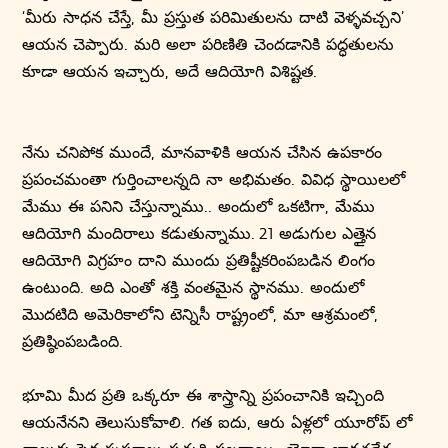
‘మీరు సాధన చేస్తే, మీ ప్రస్తుత పరిమితులను దాటి వెళ్ళవచ్చని’
ఆయన చెప్పారు. మరి అలా పరిణితి చెందడానికి పద్ధతులను
కూడా ఆయన ఇచ్చారు, అదే ఆదియోగి విశిష్టత.
నేను చనిపోక ముందే, మానవాళికి ఆయన చేసిన ఉపకారం
ప్రపంచమంతా గుర్తించాలన్నది నా అభిమతం. వివిధ స్థాయిలలో
మేము ఈ పనిని చేస్తున్నాము.. అందులో ఒకటిగా, మేము
ఆదియోగి మందిరాలు కడుతున్నాము. 21 అడుగుల ఎత్తైన
ఆదియోగి విగ్రహం దాని ముందు ప్రతిష్టీకరింపబడిన లింగం
ఉంటుంది. అది ఎంతో శక్తి వంతమైన స్థానము. అందులో
మొదటిది అమెరికాలోని టెన్నిసీ రాష్ట్రంలో, మా ఆశ్రమంలో,
ప్రతిష్ఠింపబడింది.
భూమి మీద ప్రతి ఒక్కరూ ఈ శాస్త్రాన్ని ప్రపంచానికి ఇచ్చింది
ఆయనేనని తెలుసుకోవాలి. గత ఐదు, ఆరు ఏళ్లలో యూరోప్ లో