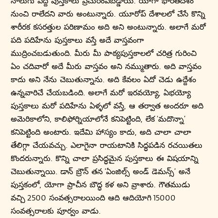
నాలుగు పెద్ద పుస్తకాలు ప్రచురింపబడ్డాయి. యోగా భారతదేశం
నుంచి రాలేదని వారు అంటున్నారు. యూరోప్ దేశాలలో చేసే కొన్ని
శారీరక కసరత్తుల పరిణామం అది అని అంటున్నారు. అలాగే మరో
పది పదిహేను పుస్తకాలు వస్తే అదే వాస్తవంగా
ముద్రించబడుతుంది. మీరు మీ పాఠ్యపుస్తకాలలో చరిత్ర గురించి
ఏం చదివారో అదే మీరు వాస్తవం అని నమ్ముతారు. అది వాస్తవం
కాదు అని నేను చెబుతున్నాను. అది కేవలం ఏదో చెడు ఉద్దేశం
ఉన్నవారిచే చేయబడింది. అలాగే మరో ఇరవయ్యో, ఏభయ్యో
పుస్తకాలు మరో పదిహేను ఏళ్ళలో వస్తే, ఆ తర్వాత అందరూ అది
అమెరికాలోని, కాలిఫోర్నియాలోనే కనిపెట్టింది, లేక ‘మదొన్నా’
కనిపెట్టింది అంటారు. ఇదేమి హాస్యం కాదు, అది చాలా చాలా
తేలిగ్గా చేయవచ్చు. ఎలాగైనా రాయటానికి సిద్ధపడిన రచయితలు
కొందరున్నారు. కొన్ని చాలా ప్రసిద్ధమైన పుస్తకాలు ఈ విషయాన్ని
చెబుతున్నాయి. డాన్ బ్రౌన్ తన ‘ఏంజిల్స్ అండ్ డెమన్స్’ అనే
పుస్తకంలో, యోగా ప్రాచీన బౌద్ధ కళ అని వ్రాశారు. గౌతముడు
వచ్చి 2500 సంవత్సరాలయింది ఆది ఆదియోగి 15000
సంవత్సరాలకు పూర్వం వాడు.