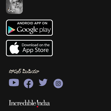
సోషల్ మీడియా