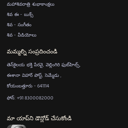
మహాశివరాత్రి శుభాకాంక్షలు
శివ ఈ - బుక్స్
శివ - సంగీతం
శివ - వీడియోలు
మమ్మల్ని సంప్రదించండి
తెన్‍కైలయ భక్తి పేరవై, వెల్లింగిరి ఫుట్‍హిల్స్,
ఈశానా విహార్ పోస్ట్, సెమ్మేడు ,
కోయంబత్తూరు - 641114
ఫోన్: +91 8300082000
మా యాప్‍ని డౌన్లోడ్ చేసుకోండి