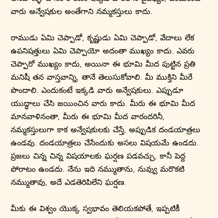
వారు అన్వేషకుల అంతేగాని నమ్మకస్తులు కాదు.
రాముడు ఏమి చెప్పాడో, కృష్ణుడు ఏమి చెప్పాడో, వేదాలు లేక
ఉపనిషత్తులు ఏమి చెప్పాయో అదంతా ముఖ్యం కాదు. ఎవరు
చెప్పారో ముఖ్యం కాదు, అయినా ఈ భూమి మీద పుట్టిన ప్రతి
మనిషీ తన వాస్తవాన్ని, తానే తెలుసుకోవాలి. మీ ముక్తిని మీరే
పొందాలి. ఎందుకంటే ఇక్కడి వారు అన్వేషకులు. ఎప్పుడూ
యుద్ధాలు చేసి జయించిన వారు కాదు. మీరు ఈ భూమి మీద
మానవాళినంతా, మీరు ఈ భూమి మీద వారందరినీ,
నమ్మకస్తులుగా కాక అన్వేషకులకు చేస్తే, అప్పుడిక దండయాత్రలు
ఉండవు. దండయాత్రలు చేసేందుకు అసలు విషయమే ఉండదు.
ప్రజలు చిన్న చిన్న విషయాలకు ఘర్షణ పడవచ్చు, కానీ పెద్ద
పోరాటం ఉండదు. నేను ఇది నమ్ముతాను, నువ్వు మరొకటి
నమ్ముతావు, అదే ఎడతెరిపిలేని ఘర్షణ.
మీకు ఈ విశ్వం యొక్క స్వభావం తెలియకపోతే, ఇప్పటికీ