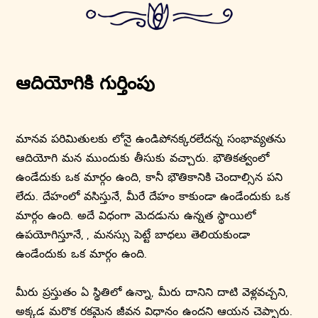
ఆదియోగికి గుర్తింపు
మానవ పరిమితులకు లోనై ఉండిపోనక్కరలేదన్న సంభావ్యతను
ఆదియోగి మన ముందుకు తీసుకు వచ్చారు. భౌతికత్వంలో
ఉండేదుకు ఒక మార్గం ఉంది, కానీ భౌతికానికి చెందాల్సిన పని
లేదు. దేహంలో వసిస్తునే, మీరే దేహం కాకుండా ఉండేందుకు ఒక
మార్గం ఉంది. అదే విధంగా మెదడును ఉన్నత స్థాయిలో
ఉపయోగిస్తూనే, , మనస్సు పెట్టే బాధలు తెలియకుండా
ఉండేందుకు ఒక మార్గం ఉంది.
మీరు ప్రస్తుతం ఏ స్థితిలో ఉన్నా, మీరు దానిని దాటి వెళ్లవచ్చని,
అక్కడ మరొక రకమైన జీవన విధానం ఉందని ఆయన చెప్పారు.