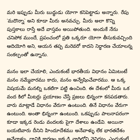
మరి ఇప్పుడు మీరు బుద్ధుడు యోగా కనిపెట్టాడు అన్నారు. రేపు
‘మదొన్నా’ అని కూడా మీరు అనవచ్చు. మీరు అలా కొన్ని
పుస్తకాలు రాస్తే అదే వాస్తవం అయిపోతుంది. అందుకే నేను
చనిపోక ముందే, ప్రపంచంలో ప్రతి ఒక్కరూ యోగా తీసుకువచ్చింది
ఆదియోగి అని, ఆయన తప్ప మరెవరో కాదని నిర్ధారణ చేయాలన్న
సంకల్పంతో ఉన్నాను.
మనం ఇలా చేయాలి, ఎందుకంటే భారతీయ విధానం ఏమిటంటే
మనం నమ్మేవారము కాదు, మనం అన్వేషించేవారము. ఆ ఒక్క
విషయమే మనల్ని ఒకటిగా పట్టి ఉంచింది. ఈ దేశంలో మీరు ఒక
వంద కిలో మీటర్లు ప్రయాణం చేస్తే ప్రజలు భిన్నంగా కనపడతారు.
వారు మాట్లాడే విధానం వేరుగా ఉంటుంది. తినే విధానం వేరుగా
ఉంటుంది. అంతా భిన్నంగా ఉంటుంది. ఒకప్పుడు పాలనాపరంగా
కూడా ఇక్కడ రెండు వందలకు పైగా దేశాలు ఉండేవి. అయినా
బయటివారు దీనిని హిందూదేశము అనేవాళ్ళు లేక భారతదేశం
అనేవాళ్ళు. దానికి కారణం ఇక్కడి వారిలోని వైవిధ్యం, ఎందుకంటే