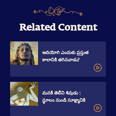
Related Content
ఆదియోగి ఎందుకు ప్రస్తుత
కాలానికి తగినవాడు?
మనకి తెలీని శివుడు :
స్థూలం నుండి సూక్ష్మానికి