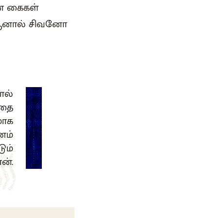
் கைகள்
, ஆனால் சிவனோ
ால்
இதை
மாக
ணம்
ும்
ன்.