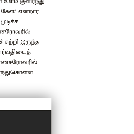
உளம் குளிர்ந்து
ள்." என்றார்.
ுடிக்க
ானசரோவரில்
 சுற்றி இருந்த
ார்வதியைத்
 மானசரோவரில்
ணந்துகொள்ள