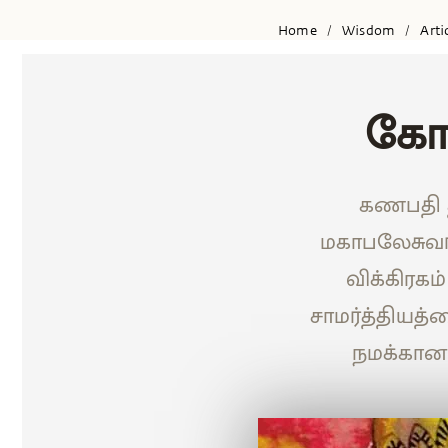
Home
Wisdom
Arti
/
/
கோ
கணபதி த
மகாபலேசுவர
விக்கிரகம
சாமர்த்தியத்
நமக்கான 