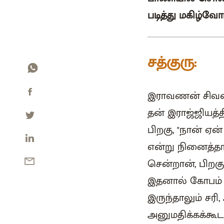
படித்து மகிழ்வோம்
சத்குரு:
இராவணன் சிவனி
தன் இராஜ்ஜியத்த
பிறகு, "நான் ஏன
என்று நினைத்த
சென்றான், பிறக
இதனால் கோபம
இருந்தாலும் சரி
அனுமதிக்கக்கூட