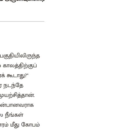
குதியிலிருந்த
காலத்திற்குப்
் கூடாது?"
ை நடந்தே
யற்சித்தான்.
 அன்பானவராக
 நீங்கள்
ரம் மீது கோபம்