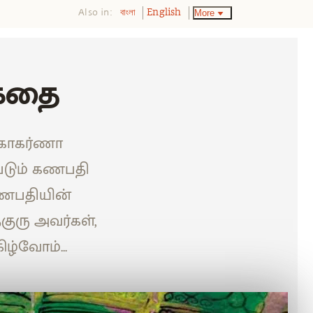
Also in:
More
বাংলা
English
கதை
 கோகர்ணா
படும் கணபதி
 கணபதியின்
குரு அவர்கள்,
ழ்வோம்...