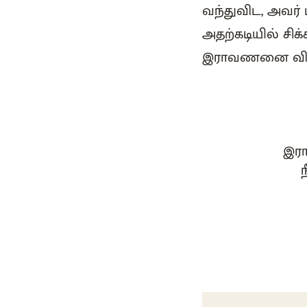
வந்துவிட, அவர
அதற்கடியில் ச
இராவணனை விடு
இரா