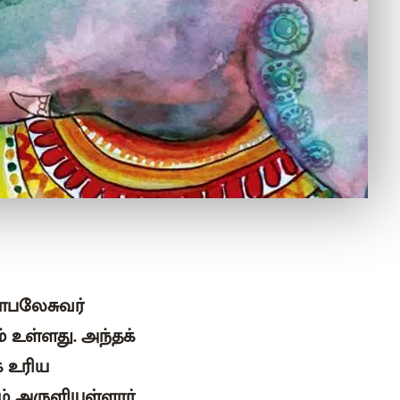
காபலேசுவர்
 உள்ளது. அந்தக்
ே உரிய
 அருளியுள்ளார்.