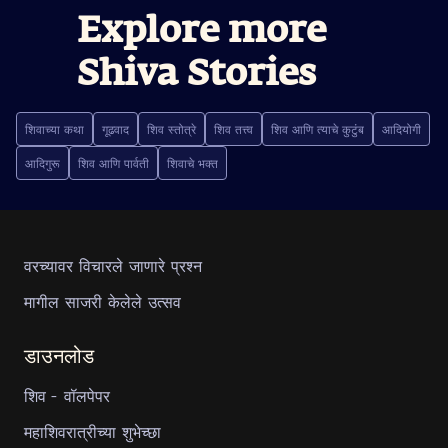
Explore more
Shiva Stories
शिवाच्या कथा
गूढवाद
शिव स्तोत्रे
शिव तत्त्व
शिव आणि त्याचे कुटुंब
आदियोगी
आदिगुरू
शिव आणि पार्वती
शिवाचे भक्त
वरच्यावर विचारले जाणारे प्रश्न
मागील साजरी केलेले उत्सव
डाउनलोड
शिव - वॉलपेपर
महाशिवरात्रीच्या शुभेच्छा