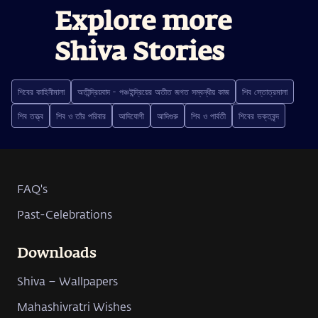
Explore more
Shiva Stories
শিবের কাহিনীমালা
অতীন্দ্রিয়বাদ - পঞ্চইন্দ্রিয়ের অতীত জগত সম্বন্ধীয় কাজ
শিব স্তোত্রমালা
শিব তত্ত্ব
শিব ও তাঁর পরিবার
আদিযোগী
আদিগুরু
শিব ও পার্বতী
শিবের ভক্তবৃন্দ
FAQ's
Past-Celebrations
Downloads
Shiva – Wallpapers
Mahashivratri Wishes