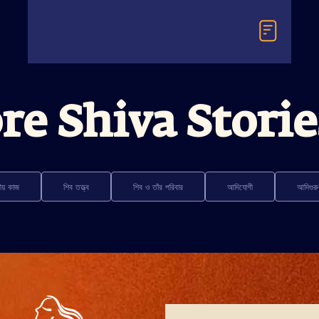
re Shiva Storie
ধীয় কাজ
শিব তত্ত্ব
শিব ও তাঁর পরিবার
আদিযোগী
আদিগুরু