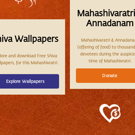
Mahashivaratri
Annadanam
hiva Wallpapers
Mahashivaratri & Annadan
(offering of food) to thousand
devotees during the auspici
lore and download Free Shiva
time of Mahashivratri.
papers, for this Mahashivratri.
Donate
Explore Wallpapers