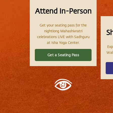
Attend In-Person
Get your seating pass for the
S
nightlong Mahashivratri
celebrations LIVE with Sadhguru
at Isha Yoga Center.
Exp
Wall
Get a Seating Pass