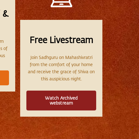
 &
Free Livestream
am
s of
ous
Join Sadhguru on Mahashivratri
from the comfort of your home
and receive the grace of Shiva on
this auspicious night.
Watch Archived
webstream