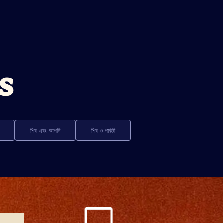
s
শিব এবং আপনি
শিব ও পার্বতী