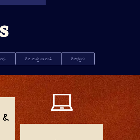
s
ನೀವು
ಶಿವ ಮತ್ತು ಪಾರ್ವತಿ
ಶಿವಭಕ್ತರು
 &