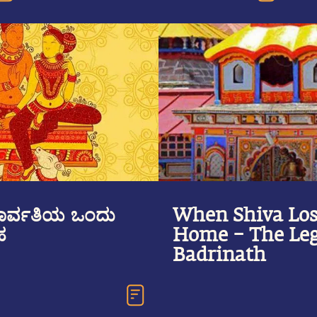
ಪಾರ್ವತಿಯ ಒಂದು
When Shiva Los
ಹ
Home – The Leg
Badrinath