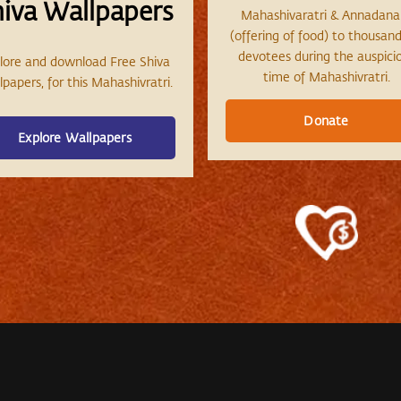
hiva Wallpapers
Mahashivaratri & Annadan
(offering of food) to thousand
devotees during the auspici
lore and download Free Shiva
time of Mahashivratri.
papers, for this Mahashivratri.
Donate
Explore Wallpapers