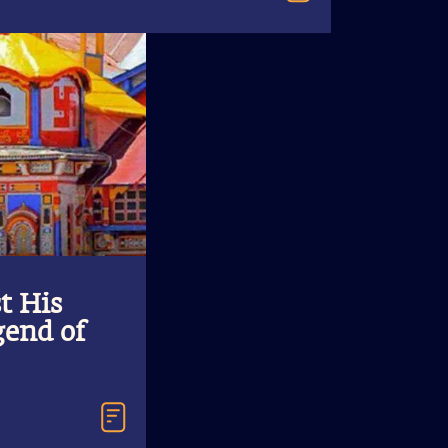
t His
end of