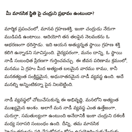
మీ మానసిక స్థితి పై చంద్రుని ప్రభావం ఉంటుందా?
మార్మిక ప్రపంచంలో,
మానవ గ్రహణశక్తి, ఇంకా చంద్రుడు నేరుగా
ముడిపడి ఉంటాయి. ఆదియోగి తన తలపైన నెలవంకను ఓ
ఆభరణంగా ధరిస్తాడు. ఇది ఆయన అత్యున్నత స్థాయి గ్రహణ శక్తి
కలిగి ఉన్నాడని సూచిస్తుంది. వైద్యపరంగా, మనం దాన్ని, ఓ స్థాయి
నాడీ సంబంధిత ప్రేరణగా గుర్తించవచ్చు. ఈ జీవన పరిణామ క్రమంలో,
మనము ఏ గ్రహం మీద అత్యంత బలమైన వారము కాము, కానీ
మనకత్యంత సంక్లిష్టమైన, అధునాతనమైన నాడీ వ్యవస్థ ఉంది. అదే
మనల్ని అన్నింటికన్నా పైన నిలబెట్టింది.
నాడీ వ్యవస్థలో చోటుచేసుకున్న ఈ అభివృద్ధి, మనలోని అత్యంత
ముఖ్యమైన అంశం. అలాగే మన నాడీ వ్యవస్థ ఎంత ఉత్తేజంగా,
చురుగ్గా, సమతుల్యంగా ఉంటుంది అనేదానికీ ఇంకా చంద్రుని దశలకీ
మధ్య సరాసరి సంబంధం ఉంది. దీన్ని, తమ మానసిక
హెచ్చుతగ్గులను సరి చేసుకోవడం కోసం ఉపయోగించుకునేందుకు