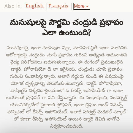
Also in:
More
English
Français
మనుషులపై పౌర్ణమి చంద్రుడి ప్రభావం
ఎలా ఉంటుంది?
మానవులపై, ఇంకా మానవుల నిద్రా, మానసిక స్థితీ ఇంకా మానసిక
ఆరోగ్యాలపై చంద్రుడు చూపే ప్రభావం గురించి అత్యంత అధునాతన
వైద్య పరిశోధనలు జరుగుతున్నాయి. ఈ రంగంలో ప్రముఖులైన
డాక్టర్. హోరాషియో డే లా ఇగ్లేసియ, చంద్రుడు చూపే ప్రభావం
గురించి సంభాషిస్తున్నారు, అలాగే సద్గురు నుండి ఈ విషయంపై
యోగిక దృక్పధాన్ని తెలుసుకుంటున్నారు. డాక్టర్. హోరాషియో,
వాషింగ్టన్ విశ్వవిద్యాలయంలో ఓ రీసెర్చ్ అసోసియేట్ గా ఇంకా
బయాలజీ ప్రొఫెసర్ గా పని చేస్తున్నారు. ఈ సంభాషణని, వండెర్బిల్ట్
యూనివర్సిటీలో సైకాలజీ ప్రోఫెసర్, ఇంకా బ్రిఘం అండ్ విమెన్స్
హాస్పిటల్ లో రీసెర్చ్ అసోసియేట్, అలాగే హార్వర్డ్ మెడికల్ స్కూల్
లో కూడా రీసెర్చ్ అసోసియేట్ అయిన డాక్టర్ డేవిడ్ వాగోచే
నిర్వహించబడింది.