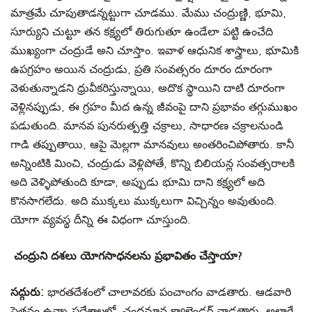
మాత్రమే చూపుతాడన్నట్టుగా చూడము. మేము చంద్రుణ్ణి, భూమి,
సూర్యుని చుట్టూ తన కక్ష్యలో తిరుగుతూ ఉండేలా పట్టి ఉంచేది
ముఖ్యంగా చంద్రుడే అని చూస్తాం. ఇవాళ ఆధునిక శాస్త్రాలు, భూమికి
ఉపగ్రహం అయిన చంద్రుడు, ప్రతి సంవత్సరం దూరం దూరంగా
వెళుతున్నాడని ధ్రువీకరిస్తున్నాయి, అదొక స్థాయిని దాటి దూరంగా
వెళ్లినప్పుడు, ఈ గ్రహం మీద ఉన్న జీవంపై దాని ప్రభావం తగ్గుముఖం
పడుతుంది. మానవ పునరుత్పత్తి చక్రాలు, సాధారణ చక్రాలనుండి
గాడి తప్పుతాయి, ఆపై మెల్లగా మానవులు అంతరించిపోతారు. కానీ
అన్నింటికి మించి, చంద్రుడు వెళ్లిపోతే, కొన్ని బిలియన్ల సంవత్సరాలకి
అది వెళ్ళిపోతుంది కూడా, అప్పుడు భూమి దాని కక్ష్యలో అది
కొనసాగలేదు. అది ముక్కలు ముక్కలుగా విచ్చిన్నం అవుతుంది.
యోగా వ్యవస్థ దీన్ని ఈ విధంగా చూస్తుంది.
చంద్రుని దశలు యోగసాధనలను ప్రభావితం చేస్తాయా?
సద్గురు:
భారతదేశంలో చాలావరకు పంచాంగం వాడతారు. ఆడవారి
పెత్తనం ఉన్నా ప్రదేశాలలో, చంద్రమాన క్యాలెండర్ వాడతారు. అలాగే