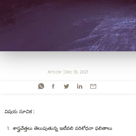
Article
Dec 18, 2021
విషయ సూచిక :
శాస్త్రవేత్తలు తెలుపుతున్న ఇటీవలి పరిశోధనా ఫలితాలు