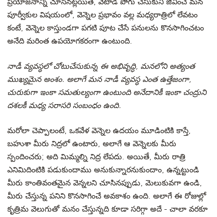
ప్రయోజనాన్ని చూసినట్లయితే, వేటాడి పోగు చేసుకుని జీవించే మన
పూర్వీకుల విషయంలో, వెన్నెల ప్రభావం వల్ల మధ్యరాత్రిలో లేవటం
కంటే, వెన్నెల కాస్తుండగా పగటి పూట చేసే పనులను కొనసాగించటం
అనేది మరింత ఉపయోగకరంగా ఉంటుంది.
నాడీ వ్యవస్థలో చోటుచేసుకున్న ఈ అభివృద్ధి, మనలోని అత్యంత
ముఖ్యమైన అంశం. అలాగే మన నాడీ వ్యవస్థ ఎంత ఉత్తేజంగా,
చురుకుగా ఇంకా సమతుల్యంగా ఉంటుంది అనేదానికీ ఇంకా చంద్రుని
దశలకీ మధ్య సరాసరి సంబంధం ఉంది.
మరోలా చెప్పాలంటే, ఒకవేళ వెన్నెల ఉదయం మూడింటికి కాస్తే,
బహుశా మీరు నిద్రలో ఉంటారు, అలాగే ఆ వెన్నెలకు మీరు
స్పందించరు; అది మిమ్మల్ని నిద్ర లేపదు. అయితే, మీరు రాత్రి
ఎనిమిదింటికి పడుకుందాము అనుకున్నారనుకుందాం, ఉన్నట్టుండి
మీరు కాంతివంతమైన వెన్నలని చూసినప్పుడు, మెలుకువగా ఉండి,
మీరు చేస్తున్న పనిని కొనసాగించే అవకాశం ఉంది. అలాగే ఈ రోజుల్లో
కృత్రిమ వెలుగుతో మనం చేస్తున్నది కూడా సరిగ్గా అదే - చాలా వరకూ