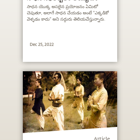
సాధన యొక్క అసలైన ప్రయోజనం ఏమిటో
చెపుతూ, అలాగే సాధన చేయడం అంటే "ఎక్కడికో
వెళ్ళడం కాదు" అని సద్గురు తెలియచేస్తున్నారు.
Dec 25, 2022
Article