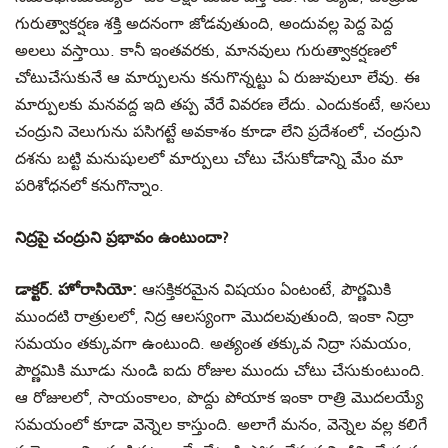
గురుత్వాకర్షణ శక్తి అదనంగా జోడవుతుంది, అందువల్ల పెద్ద పెద్ద
అలలు వస్తాయి. కానీ ఇంతవరకు, మానవులు గురుత్వాకర్షణలో
చోటుచేసుకునే ఆ మార్పులను కనుగొన్నట్టు ఏ రుజువులూ లేవు. ఈ
మార్పులకు మనవద్ద ఇది తప్ప వేరే వివరణ లేదు. ఎందుకంటే, అసలు
చంద్రుని వెలుగును పసిగట్టే అవకాశం కూడా లేని ప్రదేశంలో, చంద్రుని
దశను బట్టి మనుషులలో మార్పులు చోటు చేసుకోడాన్ని మేం మా
పరిశోధనలో కనుగొన్నాం.
నిద్రపై చంద్రుని ప్రభావం ఉంటుందా?
డాక్టర్. హోరాసియో:
ఆసక్తికరమైన విషయం ఏంటంటే, పౌర్ణమికి
ముందటి రాత్రులలో, నిద్ర ఆలస్యంగా మొదలవుతుంది, ఇంకా నిద్రా
సమయం తక్కువగా ఉంటుంది. అత్యంత తక్కువ నిద్రా సమయం,
పౌర్ణమికి మూడు నుండి ఐదు రోజుల ముందు చోటు చేసుకుంటుంది.
ఆ రోజులలో, సాయంకాలం, పొద్దు పోయాక ఇంకా రాత్రి మొదలయ్యే
సమయంలో కూడా వెన్నెల కాస్తుంది. అలాగే మనం, వెన్నెల వల్ల కలిగే