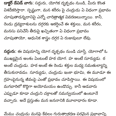
డాక్టర్ డేవిడ్ వాగు:
సద్గురు, యోగిక దృక్పథం నుండి, మీరు కొంత
విశదీకరిస్తారా. స్పష్టంగా, మన శరీరం పై చంద్రుడు ఏ విధంగా ప్రభావం
చూపుతాడన్నదానిపై ఎన్నో చారిత్రాత్మక వివరణలున్నాయి. కానీ,
రెండు ద్రవ్యరాశులను దగ్గరకు ఆకర్షించే ఈ శక్తులు, మన శరీరం,
మనసు పనిచేసే తీరుపై ఖచ్చితంగా ఏ విధంగా ప్రభావం
చూపుతాయో, ఆధునిక శాస్త్రం దగ్గర ఏ రుజువులూ లేవు.
సద్గురు:
ఈ విషయాన్ని యోగ దృక్పథం నుండి చూస్తే, యోగాలో ఓ
ముఖ్యమైన అంశం ఏంటంటే హఠ యోగ. హ అంటే సూర్యుడు. ఠ
అంటే చంద్రుడు. హఠ అంటే ఈ రెండు శక్తుల మధ్య సమతుల్యాన్ని
తీసుకురావడం. సూర్యుడు, చంద్రుడు ఇంకా భూమి, ఈ మూడూ ఈ
గ్రహంపైనున్న జీవంపై ఎంతో ప్రభావం చూపిస్తాయి. ఈ విషయంలో
మగవారిలో కొద్దిగా అయోమయం ఉండొచ్చు. కానీ ఆడవారు
ఎప్పుడూ కూడా చంద్రుని చక్రాలతో సమన్వయంలో ఉంటూనే
వచ్చారు. అదే ప్రస్తుతం మన జననానికి మూలాధారం కూడా.
మేము చంద్రుడు మనపై కేవలం గురుత్వాకర్షణ పరమైన ప్రభావాన్ని