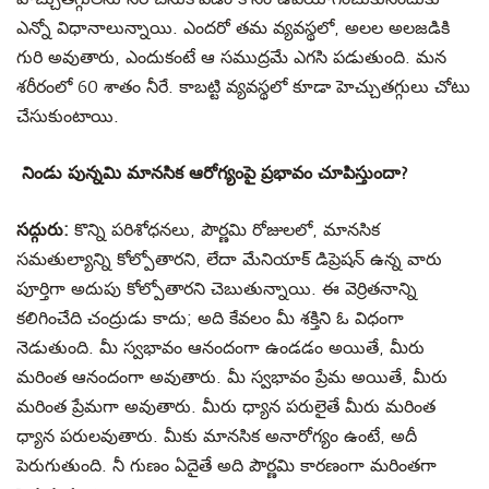
ఎన్నో విధానాలున్నాయి. ఎందరో తమ వ్యవస్థలో, అలల అలజడికి
గురి అవుతారు, ఎందుకంటే ఆ సముద్రమే ఎగసి పడుతుంది. మన
శరీరంలో 60 శాతం నీరే. కాబట్టి వ్యవస్థలో కూడా హెచ్చుతగ్గులు చోటు
చేసుకుంటాయి.
నిండు పున్నమి మానసిక ఆరోగ్యంపై ప్రభావం చూపిస్తుందా?
సద్గురు:
కొన్ని పరిశోధనలు, పౌర్ణమి రోజులలో, మానసిక
సమతుల్యాన్ని కోల్పోతారని, లేదా మేనియాక్ డిప్రెషన్ ఉన్న వారు
పూర్తిగా అదుపు కోల్పోతారని చెబుతున్నాయి. ఈ వెర్రితనాన్ని
కలిగించేది చంద్రుడు కాదు; అది కేవలం మీ శక్తిని ఓ విధంగా
నెడుతుంది. మీ స్వభావం ఆనందంగా ఉండడం అయితే, మీరు
మరింత ఆనందంగా అవుతారు. మీ స్వభావం ప్రేమ అయితే, మీరు
మరింత ప్రేమగా అవుతారు. మీరు ధ్యాన పరులైతే మీరు మరింత
ధ్యాన పరులవుతారు. మీకు మానసిక అనారోగ్యం ఉంటే, అదీ
పెరుగుతుంది. నీ గుణం ఏదైతే అది పౌర్ణమి కారణంగా మరింతగా