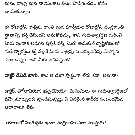
మనం దాన్ని మన సాయంకాల పనిని పొడిగించడం కోసం
వాడుతున్నాం.
ఈ రోజుల్లోని కృత్రిమ కాంతి మన పూర్వీకుల రోజుల్లోని చంద్రకాంతి
స్థానాన్ని భర్తీ చేసిందని అనుకోవచ్చు. కానీ గురుత్వాకర్షణ గురించి
మీరు ఇందాక అడిగిన ప్రశ్నకి వస్తే
,
మీరు అనుకునే దృష్టికోణంలో
గురుత్వాకర్షణ శక్తి వల్లనే మీరు రాత్రిపూట ఎక్కువసేపు మేల్కొని
ఉంటున్నారు అని మీకు అనిపిస్తుంది.
డాక్టర్ డేవిడ్ వాగు:
కానీ ఆ డేటా స్పష్టంగా లేదు కదా, అవునా?
డాక్టర్. హోరాసియో:
ఇప్పటివరకూ, మనుషులు ఈ గురుత్వాకర్షణలో
వచ్చే మార్పులకు స్పందిస్తున్నట్టు ఏ విధమైన శారీరక సంబంధమైన
ఆధారాలూ లేవు.
యోగాలో సూర్యుడు ఇంకా చంద్రులను ఎలా చూస్తారు?