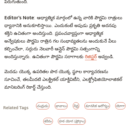
పెరుగుతుంది.
Editor's Note
: ఆధ్యాత్మిక మార్గంలో ఉన్న వారికి పౌర్ణమి రాత్రులు
ధ్యానానికి అనుకూలిస్తాయి. ఎందుకంటే అపుడు ప్రకృతి అదనపు
శక్తిని ఉచితంగా అందిస్తుంది. ప్రపంచవ్యాప్తంగా ఆధ్యాత్మిక
అన్వేషకులు పౌర్ణమి రాత్రిన గల సంభావ్యతలను అందుకునే వీలు
కల్పించేలా, సద్గురు నెలవారీ ఆన్లైన్ పౌర్ణమి సత్సంగాన్ని
అందిస్తున్నారు. ఉచితంగా పౌర్ణమి సరాగాలకు
రిజిస్టర్
అవ్వండి.
మెదడు యొక్క ఉపరితల పొర యొక్క స్థూల కార్యాచరణను
సూచించే, తలమీదటి ఎలక్ట్రికల్ యాక్టివిటీని, ఎలక్ట్రోఫిజియోలాజికల్
మానిటరింగ్ రికార్డ్ చేస్తుంది.
చంద్రుడు
భావాలు
నిద్ర
మానసిక ఆరోగ్యం
యోగా
Related Tags
శరీరం
హఠ యోగ (ప్రోగ్రాం)