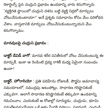
రికార్డింగ్స్ పైన చంద్రుని ప్రభావం ఉండటాన్ని వారు కనుగొన్నారు.
“వ్యక్తిగత స్థాయిలో చంద్రుని దశను బట్టి వ్యక్తి నిద్రలో మార్పులు
చోటుచేసుకుంటాయా?” అనే ప్రశ్నకు సమాధానం కోసం మేం పరిశోధన
చేశాం. వాస్తవానికి మార్పులు చోటుచేసుకుంటున్నాయని మేం
కనుగొన్నాము.
మానవులపై చంద్రుని ప్రభావం :
డాక్టర్ డేవిడ్ వాగో:
మానవ శరీర పనితీరులో చోటు చేసుకుంటున్న ఈ
మార్పుకీ, ఇంకా ఆ రెండింటి ద్రవ్య రాశికీ మధ్య ఏమైనా సంబంధం
ఉందా?
డాక్టర్. హోరాసియో :
ప్రతి పదిహేను రోజులకీ, పౌర్ణమి అమావాస్య
సమయాలలో, సముద్రపు ఆటుపోట్లు, సాధారణ గరిష్టానికంటే
ఎక్కువగా, అలాగే సాధారణ కనిష్టానికంటే తక్కువగా ఉండటాన్ని
గమనించాం, ఎందుకంటే ఆ రోజుల్లో సూర్యుడు, చంద్రుడు, భూమి
సమలేఖనమయ్యేలా ఒకే అక్షం మీదకి వస్తాయి. సూర్యుడి, చంద్రుడి