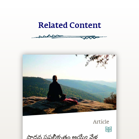
Related Content
Article
సాధన సఫలీకృతం అయ్యే వేళ