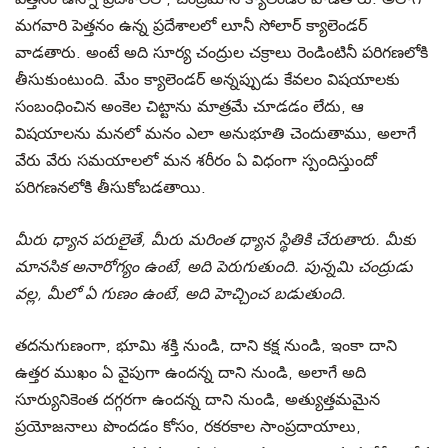
మగవారి పెత్తనం ఉన్న ప్రదేశాలలో లూనీ సోలార్ క్యాలెండర్
వాడతారు. అంటే అది సూర్య చంద్రుల చక్రాలు రెండింటినీ పరిగణలోకి
తీసుకుంటుంది. మేం క్యాలెండర్ అన్నప్పుడు కేవలం విషయాలకు
సంబంధించిన అంకెల చిట్టాను మాత్రమే చూడడం లేదు, ఆ
విషయాలను మనలో మనం ఎలా అనుభూతి చెందుతాము, అలాగే
వేరు వేరు సమయాలలో మన శరీరం ఏ విధంగా స్పందిస్తుందో
పరిగణనలోకి తీసుకోబడతాయి.
మీరు ధ్యాన పరులైతే, మీరు మరింత ధ్యాన స్థితికి చేరుతారు. మీకు
మానసిక అనారోగ్యం ఉంటే, అది పెరుగుతుంది. పున్నమి చంద్రుడు
వల్ల, మీలో ఏ గుణం ఉంటే, అది హెచ్చించ బడుతుంది.
తదనుగుణంగా, భూమి శక్తి నుండి, దాని కక్ష నుండి, ఇంకా దాని
ఉత్తర ముఖం ఏ వైపుగా ఉందన్న దాని నుండి, అలాగే అది
సూర్యునికెంత దగ్గరగా ఉందన్న దాని నుండి, అత్యుత్తమమైన
ప్రయోజనాలు పొందడం కోసం, రకరకాల సాంప్రదాయాలు,