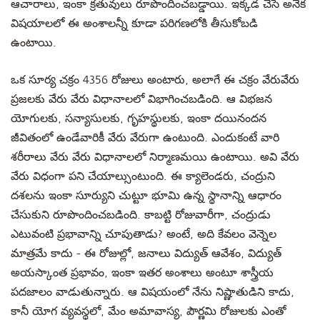
ఆచారాలు, ఇంకా క్రతువులు రూపొందించబడ్డాయి. ఇక్కడ చేసే అనేక
విషయాలలో ఈ అంశాలన్నీ కూడా పరిగణలోకి తీసుకోబడి
ఉంటాయి.
ఒక సూర్య చక్రం 4356 రోజులు అంటారు, అలాగే ఈ చక్రం వేరువేరు
ప్రజలకు వేరు వేరు విధానాలలో విభాగించబడింది. ఆ విభజన
యోగులకు, సన్యాసులకు, గృహస్థులకు, ఇంకా దయినందన
జీవితంలో ఉండేవారికీ వేరు వేరుగా ఉంటుంది. ఎందుకంటే వారి
శరీరాలు వేరు వేరు విధానాలలో నిర్మాణమయి ఉంటాయి. అవి వేరు
వేరు విధంగా పని చేయాల్సుంటుంది. ఈ క్యాలెండరు, చంద్రుని
దశలను ఇంకా సూర్యుని చుట్టూ భూమి ఉన్న స్థానాన్ని ఆధారం
చేసుకుని రూపొందించబడింది. కాబట్టి రోజువారీగా, చంద్రుడు
ఎటువంటి ప్రభావాన్ని చూపుతాడు? అంటే, అది కేవలం వెన్నెల
మాత్రమే కాదు - ఈ రోజుల్లో, జనాలు విద్యుత్ ఆవేశం, విద్యుత్
అయస్కాంత ప్రభావం, ఇంకా ఇతర అంశాలు అంటూ శాస్త్రీయ
పదజాలం వాడుతున్నారు. ఆ విషయంలో నేను నిష్ణాతుడిని కాదు,
కానీ యోగ వ్యవస్థలో, మేం అమావాస్య, పౌర్ణమి రోజులకు ఎంతో