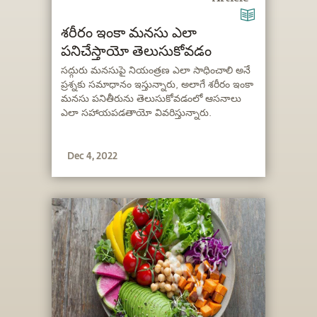
శరీరం ఇంకా మనసు ఎలా
పనిచేస్తాయో తెలుసుకోవడం
సద్గురు మనసుపై నియంత్రణ ఎలా సాధించాలి అనే
ప్రశ్నకు సమాధానం ఇస్తున్నారు, అలాగే శరీరం ఇంకా
మనసు పనితీరును తెలుసుకోవడంలో ఆసనాలు
ఎలా సహాయపడతాయో వివరిస్తున్నారు.
Dec 4, 2022