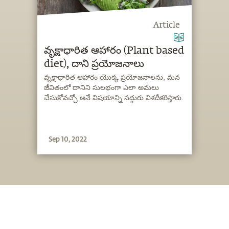
Article
వృక్షాధారిత ఆహారం (Plant based
diet), దాని ప్రయోజనాలు
వృక్షాధారిత ఆహారం యొక్క ప్రయోజనాలను, మన
జీవితంలో దానిని సులభంగా ఎలా అమలు
చేసుకోవచ్చో అనే విషయాన్ని సద్గురు విశదీకరిస్తారు.
Sep 10, 2022