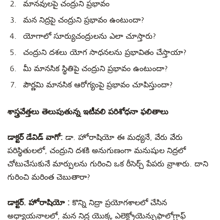
మానవులపై చంద్రుని ప్రభావం
మన నిద్రపై చంద్రుని ప్రభావం ఉంటుందా?
యోగాలో సూర్యుచంద్రులను ఎలా చూస్తారు?
చంద్రుని దశలు యోగ సాధనలను ప్రభావితం చేస్తాయా?
మీ మానసిక స్థితిపై చంద్రుని ప్రభావం ఉంటుందా?
పౌర్ణమి మానసిక ఆరోగ్యంపై ప్రభావం చూపిస్తుందా?
శాస్త్రవేత్తలు తెలుపుతున్న ఇటీవలి పరిశోధనా ఫలితాలు
డాక్టర్ డేవిడ్ వాగో:
డా. హోరాషియో ఈ మధ్యనే, వేరు వేరు
పరిస్థితులలో, చంద్రుని దశకి అనుగుణంగా మనుషుల నిద్రలో
చోటుచేసుకునే మార్పులను గురించి ఒక రీసెర్చ్ పేపరు వ్రాశారు. దాని
గురించి మరింత చెబుతారా?
డాక్టర్. హోరాషియో :
కొన్ని నిద్రా ప్రయోగశాలలో చేసిన
అధ్యాయనాలలో, మన నిద్ర యొక్క ఎలెక్ట్రోయెన్సుఫాలోగ్రాఫ్