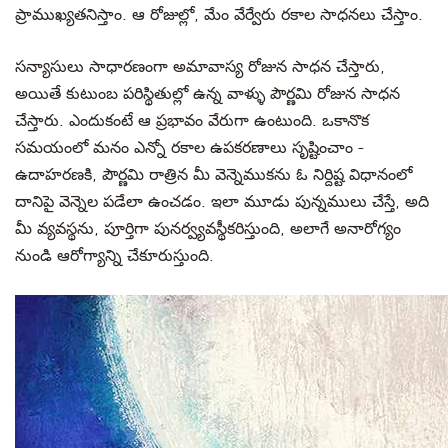
ప్రాముఖ్యతనిస్తాం. ఆ రోజుల్లో, మేం వేర్వేరు రకాల సాధనలు చేస్తాం.
సన్యాసులు సాధారణంగా అమావాస్య రోజున సాధన చేస్తారు,
అయితే కుటుంబ పరిస్థితుల్లో ఉన్న వాళ్ళు పౌర్ణమి రోజున సాధన
చేస్తారు. ఎందుకంటే ఆ ప్రభావం వేరుగా ఉంటుంది. ఒకానొక
సమయంలో మనం ఎన్నో రకాల ఉపకరణాలు సృష్టించాం -
ఉదాహరణకి, పౌర్ణమి రాత్రిన మీ వెన్నెముకను ఓ నిర్దిష్ట విధానంలో
దానిపై వెన్నెల పడేలా ఉంచడం. ఇలా మూడు పున్నములు చేస్తే, అది
మీ వ్యవస్థను, పూర్తిగా పునర్వ్యవస్థీకరిస్తుంది, అలాగే అనారోగ్యం
నుండి ఆరోగ్యాన్ని చేకూరుస్తుంది.